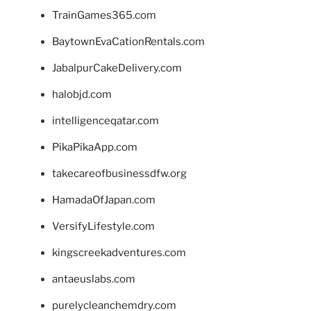
TrainGames365.com
BaytownEvaCationRentals.com
JabalpurCakeDelivery.com
halobjd.com
intelligenceqatar.com
PikaPikaApp.com
takecareofbusinessdfw.org
HamadaOfJapan.com
VersifyLifestyle.com
kingscreekadventures.com
antaeuslabs.com
purelycleanchemdry.com