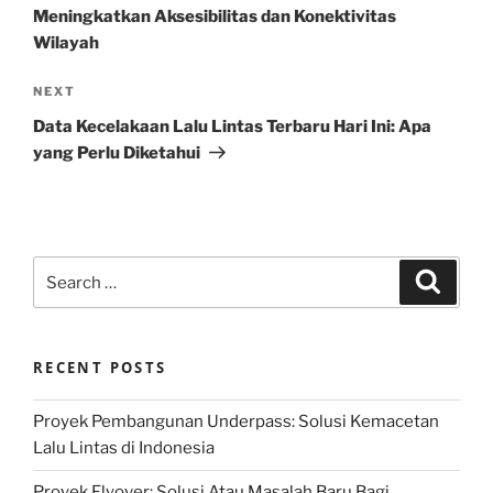
Meningkatkan Aksesibilitas dan Konektivitas
Wilayah
Next
NEXT
Post
Data Kecelakaan Lalu Lintas Terbaru Hari Ini: Apa
yang Perlu Diketahui
Search
Search
for:
RECENT POSTS
Proyek Pembangunan Underpass: Solusi Kemacetan
Lalu Lintas di Indonesia
Proyek Flyover: Solusi Atau Masalah Baru Bagi