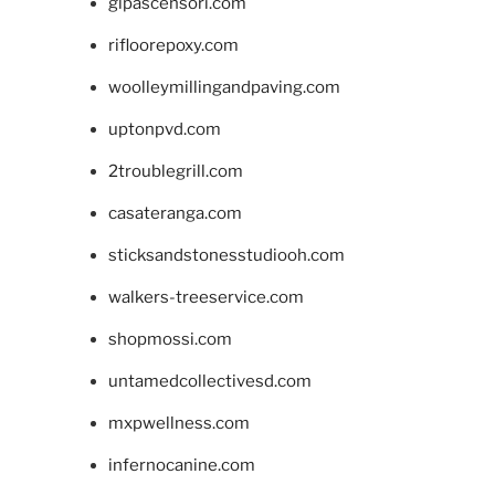
glpascensori.com
rifloorepoxy.com
woolleymillingandpaving.com
uptonpvd.com
2troublegrill.com
casateranga.com
sticksandstonesstudiooh.com
walkers-treeservice.com
shopmossi.com
untamedcollectivesd.com
mxpwellness.com
infernocanine.com