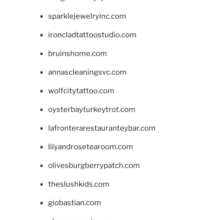
sparklejewelryinc.com
ironcladtattoostudio.com
bruinshome.com
annascleaningsvc.com
wolfcitytattoo.com
oysterbayturkeytrot.com
lafronterarestauranteybar.com
lilyandrosetearoom.com
olivesburgberrypatch.com
theslushkids.com
giobastian.com