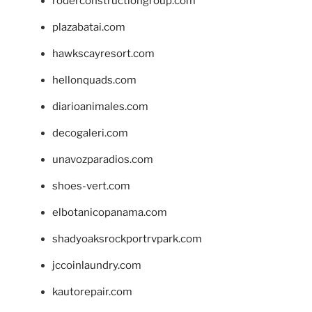
roderconstructiongroup.com
plazabatai.com
hawkscayresort.com
hellonquads.com
diarioanimales.com
decogaleri.com
unavozparadios.com
shoes-vert.com
elbotanicopanama.com
shadyoaksrockportrvpark.com
jccoinlaundry.com
kautorepair.com