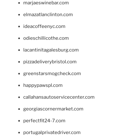
marjaeswinebar.com
elmazatlanclinton.com
ideacoffeenyc.com
odieschillicothe.com
lacantinitagalesburg.com
pizzadeliverybristol.com
greenstarsmogcheck.com
happypawspl.com
callahansautoservicecenter.com
georgiascornermarket.com
perfectfit24-7.com
portugalprivatedriver.com