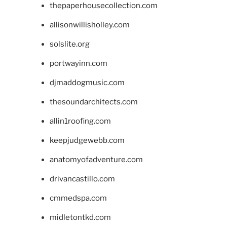
thepaperhousecollection.com
allisonwillisholley.com
solslite.org
portwayinn.com
djmaddogmusic.com
thesoundarchitects.com
allin1roofing.com
keepjudgewebb.com
anatomyofadventure.com
drivancastillo.com
cmmedspa.com
midletontkd.com