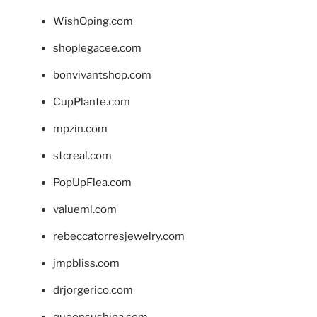
WishOping.com
shoplegacee.com
bonvivantshop.com
CupPlante.com
mpzin.com
stcreal.com
PopUpFlea.com
valueml.com
rebeccatorresjewelry.com
jmpbliss.com
drjorgerico.com
queensushipa.com