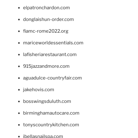
elpatronchardon.com
donglaishun-order.com
fiamc-rome2022.org
mariceworldessentials.com
lafisheriarestaurant.com
915jazzandmore.com
aguadulce-countryfair.com
jakehovis.com
bosswingsduluth.com
birminghamautocare.com
tonyscountrykitchen.com
jbellasnailspa.com