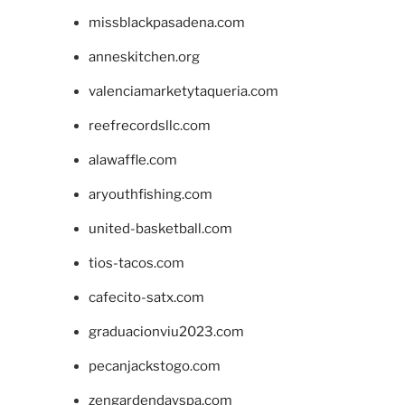
missblackpasadena.com
anneskitchen.org
valenciamarketytaqueria.com
reefrecordsllc.com
alawaffle.com
aryouthfishing.com
united-basketball.com
tios-tacos.com
cafecito-satx.com
graduacionviu2023.com
pecanjackstogo.com
zengardendayspa.com