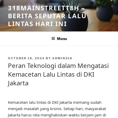
Skip
318MAINSTREETT8H –
to
BERITA SEPUTAR LALU
content
LINTAS HARI INI
Menu
POSTED
OCTOBER 18, 2024
BY
ADMIN318
ON
Peran Teknologi dalam Mengatasi
Kemacetan Lalu Lintas di DKI
Jakarta
Kemacetan lalu lintas di DKI Jakarta memang sudah
menjadi masalah yang kronis. Setiap hari, masyarakat
Jakarta harus rela menghabiskan waktu berjam-jam di