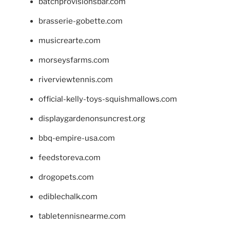
batchprovisionsbar.com
brasserie-gobette.com
musicrearte.com
morseysfarms.com
riverviewtennis.com
official-kelly-toys-squishmallows.com
displaygardenonsuncrest.org
bbq-empire-usa.com
feedstoreva.com
drogopets.com
ediblechalk.com
tabletennisnearme.com