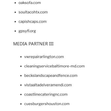
oaksofa.com
soultacohtx.com
capishcaps.com
gpsyfl.org
MEDIA PARTNER III
vwrepairarlington.com
cleaningservicebaltimore-md.com
beckslandscapeandfence.com
vistaaltadelveramendi.com
coastlinecateringnc.com
cuesburgershouston.com