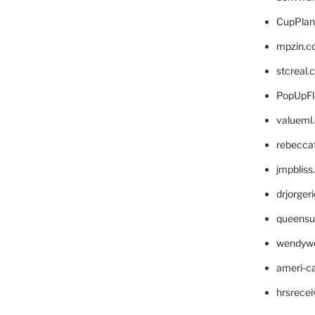
CupPlan
mpzin.c
stcreal.
PopUpFl
valueml
rebecca
jmpblis
drjorger
queensu
wendyw
ameri-
hrsrece