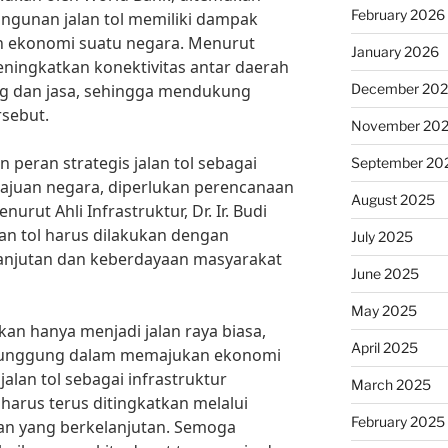
February 2026
ngunan jalan tol memiliki dampak
n ekonomi suatu negara. Menurut
January 2026
eningkatkan konektivitas antar daerah
g dan jasa, sehingga mendukung
December 20
sebut.
November 20
eran strategis jalan tol sebagai
September 20
ajuan negara, diperlukan perencanaan
August 2025
urut Ahli Infrastruktur, Dr. Ir. Budi
n tol harus dilakukan dengan
July 2025
anjutan dan keberdayaan masyarakat
June 2025
May 2025
kan hanya menjadi jalan raya biasa,
April 2025
 punggung dalam memajukan ekonomi
jalan tol sebagai infrastruktur
March 2025
arus terus ditingkatkan melalui
February 2025
n yang berkelanjutan. Semoga