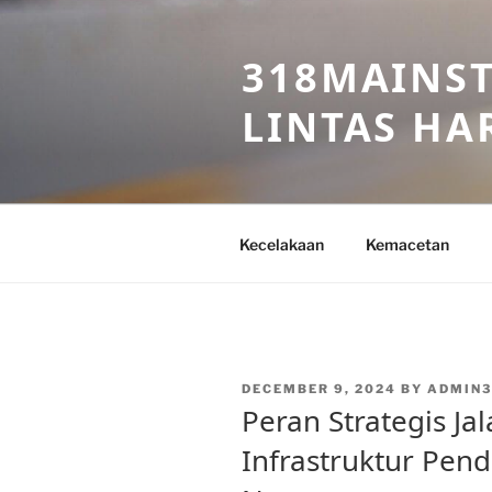
Skip
to
318MAINST
content
LINTAS HAR
Kecelakaan
Kemacetan
POSTED
DECEMBER 9, 2024
BY
ADMIN3
ON
Peran Strategis Ja
Infrastruktur Pe