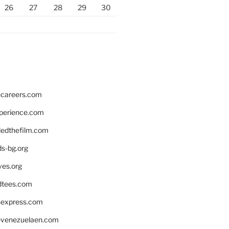
26
27
28
29
30
hcareers.com
xperience.com
edthefilm.com
ds-bg.org
ves.org
tees.com
rsexpress.com
venezuelaen.com