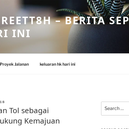
REETT8H – BERITA SE
I INI
Proyek Jalanan
keluaran hk hari ini
18
Search
lan Tol sebagai
for:
ndukung Kemajuan