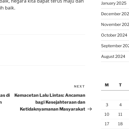
baik, negara kita dapat terus maju dan
January 2025
h baik.
December 20
November 20
October 2024
September 20
August 2024
M
T
NEXT
Next
Post
as di
Kemacetan Lalu Lintas: Ancaman
n
bagi Kesejahteraan dan
3
4
Ketidaknyamanan Masyarakat
10
11
17
18