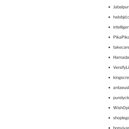
Jabalpu
halobjd
intellig
PikaPik
takecar
Hamada
VersifyL
kingscr
antaeus
purelyc
WishOp
shopleg
bonviva