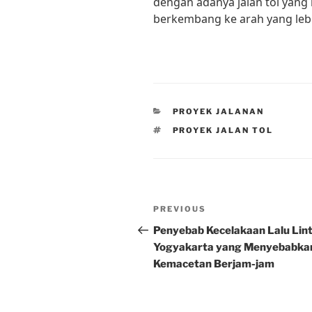
dengan adanya jalan tol yang 
berkembang ke arah yang lebi
CATEGORIES
PROYEK JALANAN
TAGS
PROYEK JALAN TOL
Post
Previous
PREVIOUS
navigation
Post
Penyebab Kecelakaan Lalu Lint
Yogyakarta yang Menyebabka
Kemacetan Berjam-jam