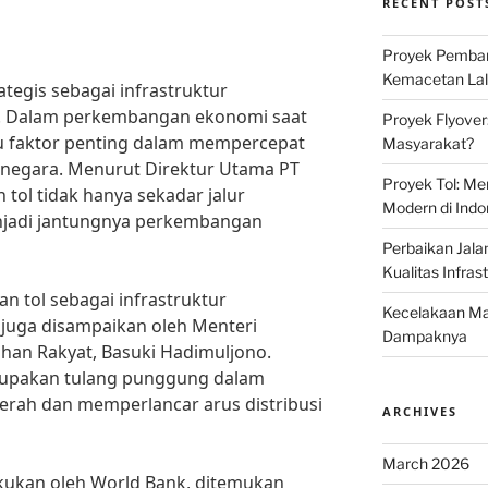
RECENT POST
Proyek Pemban
Kemacetan Lalu
tegis sebagai infrastruktur
. Dalam perkembangan ekonomi saat
Proyek Flyover
satu faktor penting dalam mempercepat
Masyarakat?
negara. Menurut Direktur Utama PT
Proyek Tol: Me
n tol tidak hanya sekadar jalur
Modern di Indo
njadi jantungnya perkembangan
Perbaikan Jala
Kualitas Infras
an tol sebagai infrastruktur
Kecelakaan Mau
uga disampaikan oleh Menteri
Dampaknya
an Rakyat, Basuki Hadimuljono.
erupakan tulang punggung dalam
rah dan memperlancar arus distribusi
ARCHIVES
March 2026
akukan oleh World Bank, ditemukan