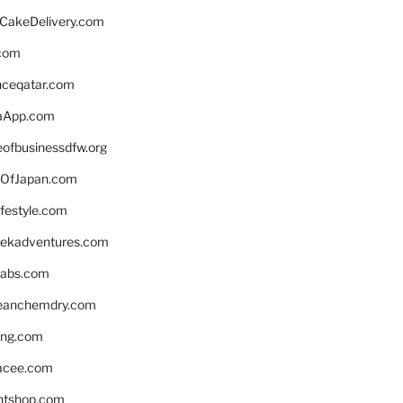
rCakeDelivery.com
.com
enceqatar.com
aApp.com
eofbusinessdfw.org
OfJapan.com
ifestyle.com
eekadventures.com
labs.com
leanchemdry.com
ing.com
acee.com
ntshop.com