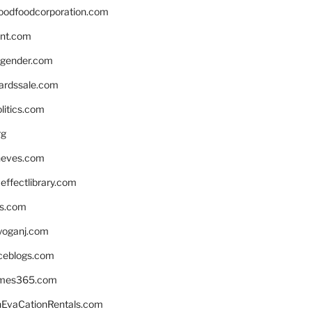
oodfoodcorporation.com
nnt.com
gender.com
ardssale.com
litics.com
rg
neves.com
ffectlibrary.com
ns.com
yoganj.com
rceblogs.com
ames365.com
EvaCationRentals.com