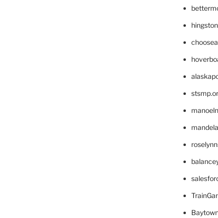
betterm
hingsto
choosea
hoverbo
alaskapo
stsmp.o
manoel
mandelae
roselyn
balance
salesfo
TrainG
Baytown