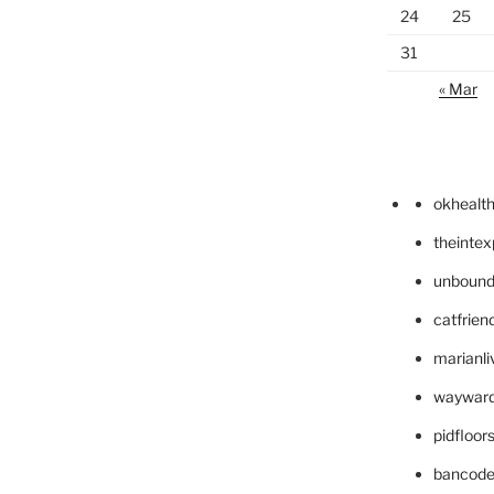
24
25
31
« Mar
okhealt
theinte
unbound
catfrien
marianli
wayward
pidfloo
bancode