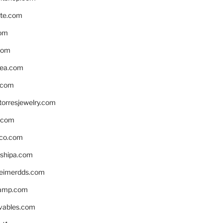
te.com
om
com
ea.com
.com
torresjewelry.com
s.com
ico.com
shipa.com
eimerdds.com
camp.com
ivables.com