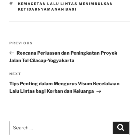
TAGS
KEMACETAN LALU LINTAS MENIMBULKAN
KETIDAKNYAMANAN BAGI
Post
Previous
PREVIOUS
navigation
Post
Rencana Perluasan dan Peningkatan Proyek
Jalan Tol Cilacap-Yogyakarta
Next
NEXT
Post
Tips Penting dalam Mengurus Visum Kecelakaan
Lalu Lintas bagi Korban dan Keluarga
Search
Search
for: