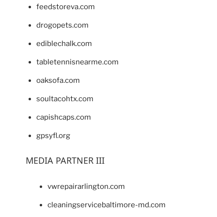
feedstoreva.com
drogopets.com
ediblechalk.com
tabletennisnearme.com
oaksofa.com
soultacohtx.com
capishcaps.com
gpsyfl.org
MEDIA PARTNER III
vwrepairarlington.com
cleaningservicebaltimore-md.com