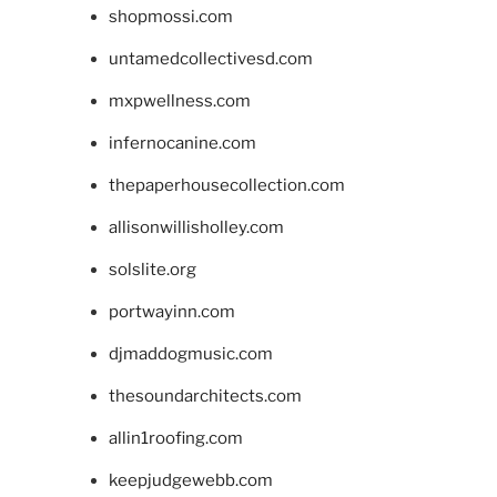
shopmossi.com
untamedcollectivesd.com
mxpwellness.com
infernocanine.com
thepaperhousecollection.com
allisonwillisholley.com
solslite.org
portwayinn.com
djmaddogmusic.com
thesoundarchitects.com
allin1roofing.com
keepjudgewebb.com