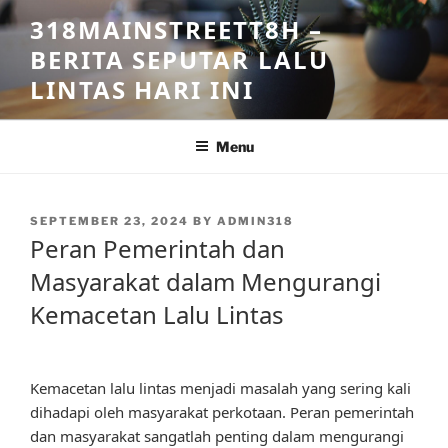
Skip
318MAINSTREETT8H –
to
BERITA SEPUTAR LALU
content
LINTAS HARI INI
Menu
POSTED
SEPTEMBER 23, 2024
BY
ADMIN318
ON
Peran Pemerintah dan
Masyarakat dalam Mengurangi
Kemacetan Lalu Lintas
Kemacetan lalu lintas menjadi masalah yang sering kali
dihadapi oleh masyarakat perkotaan. Peran pemerintah
dan masyarakat sangatlah penting dalam mengurangi