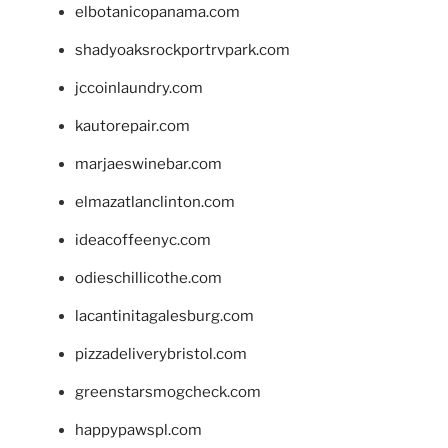
elbotanicopanama.com
shadyoaksrockportrvpark.com
jccoinlaundry.com
kautorepair.com
marjaeswinebar.com
elmazatlanclinton.com
ideacoffeenyc.com
odieschillicothe.com
lacantinitagalesburg.com
pizzadeliverybristol.com
greenstarsmogcheck.com
happypawspl.com