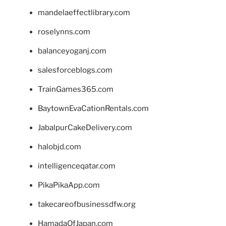
mandelaeffectlibrary.com
roselynns.com
balanceyoganj.com
salesforceblogs.com
TrainGames365.com
BaytownEvaCationRentals.com
JabalpurCakeDelivery.com
halobjd.com
intelligenceqatar.com
PikaPikaApp.com
takecareofbusinessdfw.org
HamadaOfJapan.com