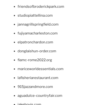
friendsofbroderickpark.com
studiopiattellina.com
jannagrillspringfield.com
fujiyamacharleston.com
elpatronchardon.com
donglaishun-order.com
fiamc-rome2022.org
mariceworldessentials.com
lafisheriarestaurant.com
915jazzandmore.com
aguadulce-countryfair.com
jakehovis.com