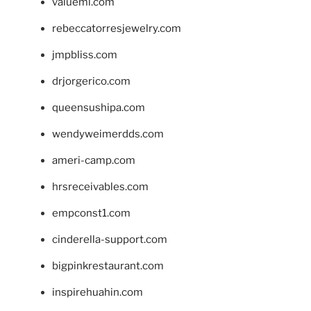
valueml.com
rebeccatorresjewelry.com
jmpbliss.com
drjorgerico.com
queensushipa.com
wendyweimerdds.com
ameri-camp.com
hrsreceivables.com
empconst1.com
cinderella-support.com
bigpinkrestaurant.com
inspirehuahin.com