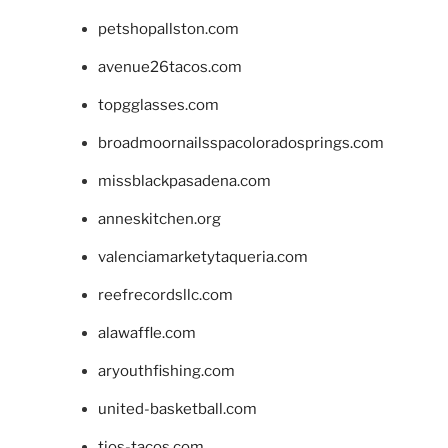
petshopallston.com
avenue26tacos.com
topgglasses.com
broadmoornailsspacoloradosprings.com
missblackpasadena.com
anneskitchen.org
valenciamarketytaqueria.com
reefrecordsllc.com
alawaffle.com
aryouthfishing.com
united-basketball.com
tios-tacos.com