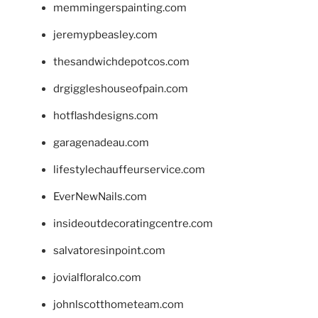
memmingerspainting.com
jeremypbeasley.com
thesandwichdepotcos.com
drgiggleshouseofpain.com
hotflashdesigns.com
garagenadeau.com
lifestylechauffeurservice.com
EverNewNails.com
insideoutdecoratingcentre.com
salvatoresinpoint.com
jovialfloralco.com
johnlscotthometeam.com