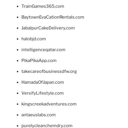
TrainGames365.com
BaytownEvaCationRentals.com
JabalpurCakeDelivery.com
halobjd.com
intelligenceqatar.com
PikaPikaApp.com
takecareofbusinessdfw.org
HamadaOfJapan.com
VersifyLifestyle.com
kingscreekadventures.com
antaeuslabs.com
purelycleanchemdry.com