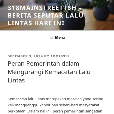
Skip
318MAINSTREETT8H –
to
BERITA SEPUTAR LALU
content
LINTAS HARI INI
Menu
POSTED
DECEMBER 3, 2024
BY
ADMIN318
ON
Peran Pemerintah dalam
Mengurangi Kemacetan Lalu
Lintas
Kemacetan lalu lintas merupakan masalah yang sering
kali mengganggu kehidupan sehari-hari masyarakat
perkotaan. Dalam hal ini, peran pemerintah sangatlah