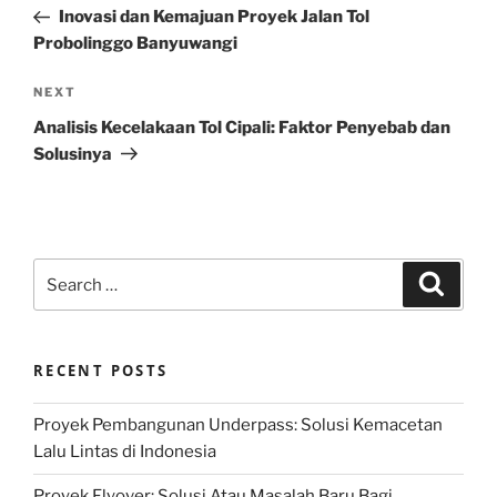
Post
Inovasi dan Kemajuan Proyek Jalan Tol
Probolinggo Banyuwangi
Next
NEXT
Post
Analisis Kecelakaan Tol Cipali: Faktor Penyebab dan
Solusinya
Search
Search
for:
RECENT POSTS
Proyek Pembangunan Underpass: Solusi Kemacetan
Lalu Lintas di Indonesia
Proyek Flyover: Solusi Atau Masalah Baru Bagi