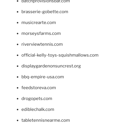
batchprovisionsbar.com
brasserie-gobette.com
musicrearte.com
morseysfarms.com
riverviewtennis.com
official-kelly-toys-squishmallows.com
displaygardenonsuncrest.org
bbq-empire-usa.com
feedstoreva.com
drogopets.com
ediblechalk.com
tabletennisnearme.com