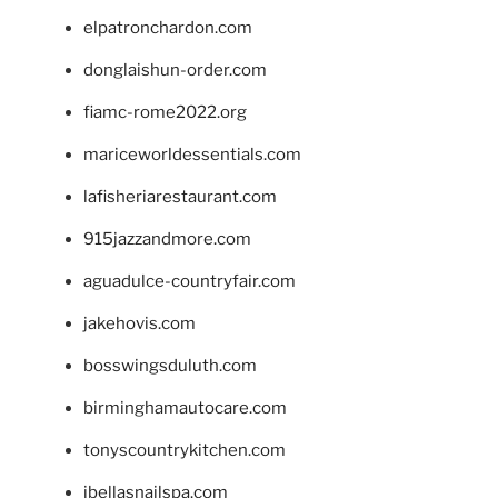
elpatronchardon.com
donglaishun-order.com
fiamc-rome2022.org
mariceworldessentials.com
lafisheriarestaurant.com
915jazzandmore.com
aguadulce-countryfair.com
jakehovis.com
bosswingsduluth.com
birminghamautocare.com
tonyscountrykitchen.com
jbellasnailspa.com