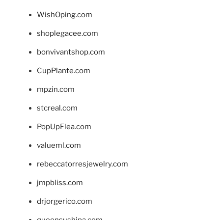
WishOping.com
shoplegacee.com
bonvivantshop.com
CupPlante.com
mpzin.com
stcreal.com
PopUpFlea.com
valueml.com
rebeccatorresjewelry.com
jmpbliss.com
drjorgerico.com
queensushipa.com