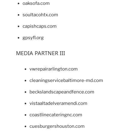
oaksofa.com
soultacohtx.com
capishcaps.com
gpsyfl.org
MEDIA PARTNER III
vwrepairarlington.com
cleaningservicebaltimore-md.com
beckslandscapeandfence.com
vistaaltadelveramendi.com
coastlinecateringnc.com
cuesburgershouston.com