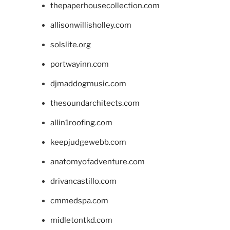
thepaperhousecollection.com
allisonwillisholley.com
solslite.org
portwayinn.com
djmaddogmusic.com
thesoundarchitects.com
allin1roofing.com
keepjudgewebb.com
anatomyofadventure.com
drivancastillo.com
cmmedspa.com
midletontkd.com