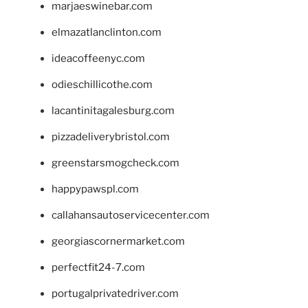
marjaeswinebar.com
elmazatlanclinton.com
ideacoffeenyc.com
odieschillicothe.com
lacantinitagalesburg.com
pizzadeliverybristol.com
greenstarsmogcheck.com
happypawspl.com
callahansautoservicecenter.com
georgiascornermarket.com
perfectfit24-7.com
portugalprivatedriver.com