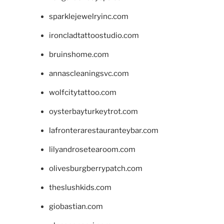
sparklejewelryinc.com
ironcladtattoostudio.com
bruinshome.com
annascleaningsvc.com
wolfcitytattoo.com
oysterbayturkeytrot.com
lafronterarestauranteybar.com
lilyandrosetearoom.com
olivesburgberrypatch.com
theslushkids.com
giobastian.com