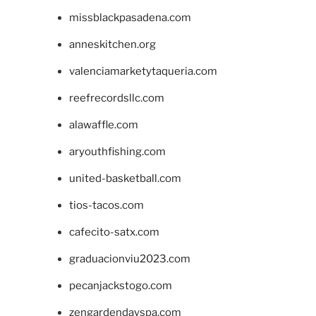
missblackpasadena.com
anneskitchen.org
valenciamarketytaqueria.com
reefrecordsllc.com
alawaffle.com
aryouthfishing.com
united-basketball.com
tios-tacos.com
cafecito-satx.com
graduacionviu2023.com
pecanjackstogo.com
zengardendayspa.com