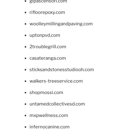
glpascensori.com
rifloorepoxy.com
woolleymillingandpaving.com
uptonpvd.com
2troublegrill.com
casateranga.com
sticksandstonesstudiooh.com
walkers-treeservice.com
shopmossi.com
untamedcollectivesd.com
mxpwellness.com
infernocanine.com