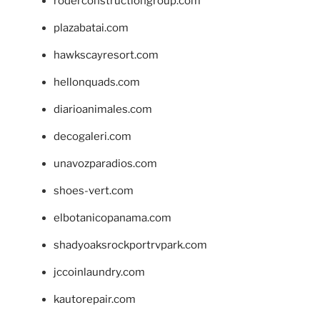
roderconstructiongroup.com
plazabatai.com
hawkscayresort.com
hellonquads.com
diarioanimales.com
decogaleri.com
unavozparadios.com
shoes-vert.com
elbotanicopanama.com
shadyoaksrockportrvpark.com
jccoinlaundry.com
kautorepair.com