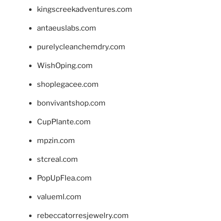
kingscreekadventures.com
antaeuslabs.com
purelycleanchemdry.com
WishOping.com
shoplegacee.com
bonvivantshop.com
CupPlante.com
mpzin.com
stcreal.com
PopUpFlea.com
valueml.com
rebeccatorresjewelry.com