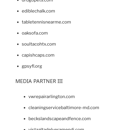
drogopets.com
ediblechalk.com
tabletennisnearme.com
oaksofa.com
soultacohtx.com
capishcaps.com
gpsyfl.org
MEDIA PARTNER III
vwrepairarlington.com
cleaningservicebaltimore-md.com
beckslandscapeandfence.com
vistaaltadelveramendi.com