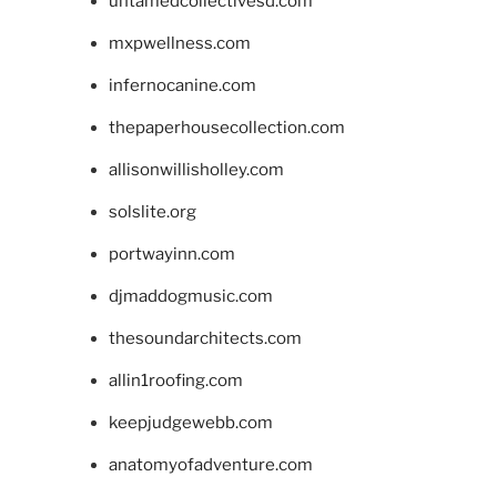
untamedcollectivesd.com
mxpwellness.com
infernocanine.com
thepaperhousecollection.com
allisonwillisholley.com
solslite.org
portwayinn.com
djmaddogmusic.com
thesoundarchitects.com
allin1roofing.com
keepjudgewebb.com
anatomyofadventure.com