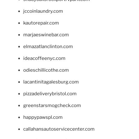
jccoinlaundry.com
kautorepair.com
marjaeswinebar.com
elmazatlanclinton.com
ideacoffeenyc.com
odieschillicothe.com
lacantinitagalesburg.com
pizzadeliverybristol.com
greenstarsmogcheck.com
happypawspl.com
callahansautoservicecenter.com