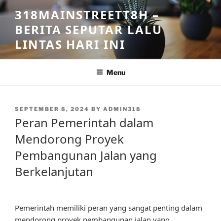
Skip
318MAINSTREETT8H –
to
BERITA SEPUTAR LALU
content
LINTAS HARI INI
Menu
POSTED
SEPTEMBER 8, 2024
BY
ADMIN318
ON
Peran Pemerintah dalam
Mendorong Proyek
Pembangunan Jalan yang
Berkelanjutan
Pemerintah memiliki peran yang sangat penting dalam
mendorong proyek pembangunan jalan yang