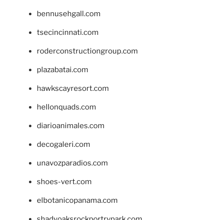
bennusehgall.com
tsecincinnati.com
roderconstructiongroup.com
plazabatai.com
hawkscayresort.com
hellonquads.com
diarioanimales.com
decogaleri.com
unavozparadios.com
shoes-vert.com
elbotanicopanama.com
shadyoaksrockportrvpark.com