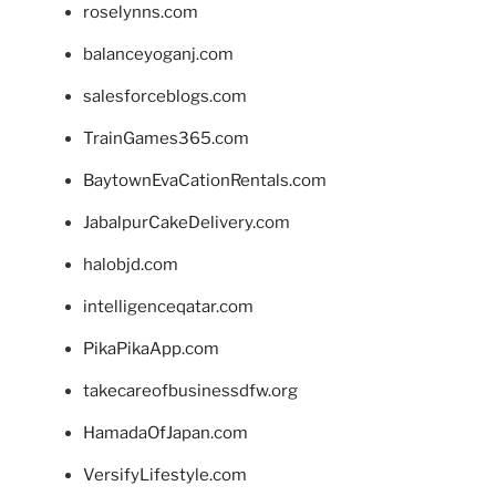
roselynns.com
balanceyoganj.com
salesforceblogs.com
TrainGames365.com
BaytownEvaCationRentals.com
JabalpurCakeDelivery.com
halobjd.com
intelligenceqatar.com
PikaPikaApp.com
takecareofbusinessdfw.org
HamadaOfJapan.com
VersifyLifestyle.com