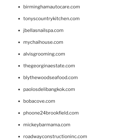
birminghamautocare.com
tonyscountrykitchen.com
jbellasnailspa.com
mychaihouse.com
alvisgrooming.com
thegeorginaestate.com
blythewoodseafood.com
paolosdelibangkok.com
bobacove.com
phoone24brookfield.com
mickeybarmama.com
roadwayconstructioninc.com