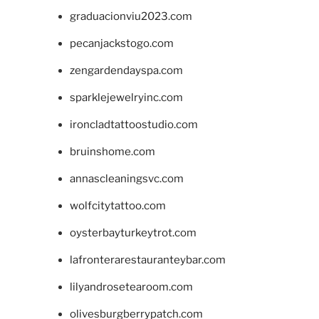
graduacionviu2023.com
pecanjackstogo.com
zengardendayspa.com
sparklejewelryinc.com
ironcladtattoostudio.com
bruinshome.com
annascleaningsvc.com
wolfcitytattoo.com
oysterbayturkeytrot.com
lafronterarestauranteybar.com
lilyandrosetearoom.com
olivesburgberrypatch.com