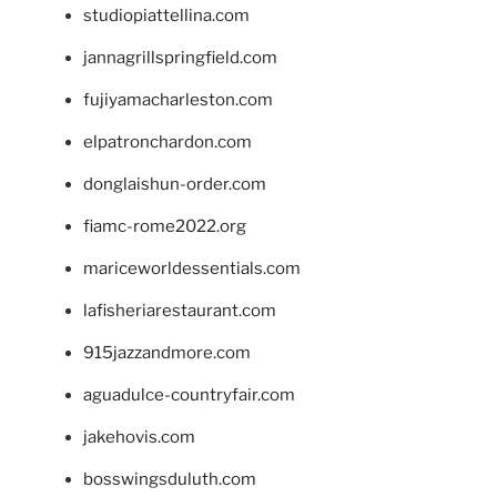
studiopiattellina.com
jannagrillspringfield.com
fujiyamacharleston.com
elpatronchardon.com
donglaishun-order.com
fiamc-rome2022.org
mariceworldessentials.com
lafisheriarestaurant.com
915jazzandmore.com
aguadulce-countryfair.com
jakehovis.com
bosswingsduluth.com