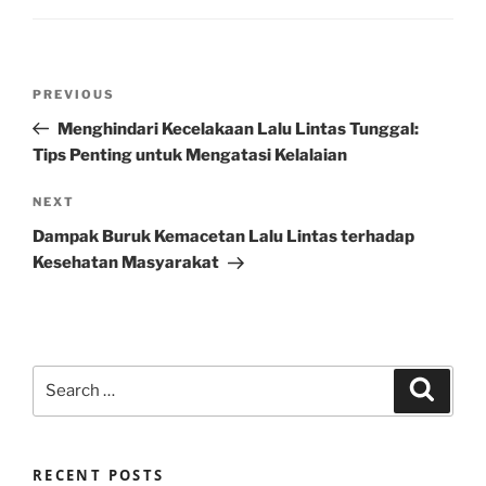
Post
Previous
PREVIOUS
navigation
Post
Menghindari Kecelakaan Lalu Lintas Tunggal:
Tips Penting untuk Mengatasi Kelalaian
Next
NEXT
Post
Dampak Buruk Kemacetan Lalu Lintas terhadap
Kesehatan Masyarakat
Search
Search
for:
RECENT POSTS