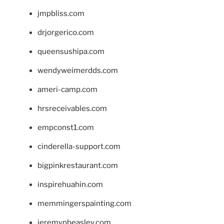
jmpbliss.com
drjorgerico.com
queensushipa.com
wendyweimerdds.com
ameri-camp.com
hrsreceivables.com
empconst1.com
cinderella-support.com
bigpinkrestaurant.com
inspirehuahin.com
memmingerspainting.com
jeremypbeasley.com