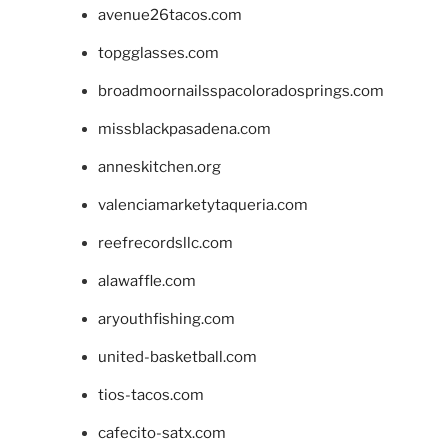
avenue26tacos.com
topgglasses.com
broadmoornailsspacoloradosprings.com
missblackpasadena.com
anneskitchen.org
valenciamarketytaqueria.com
reefrecordsllc.com
alawaffle.com
aryouthfishing.com
united-basketball.com
tios-tacos.com
cafecito-satx.com