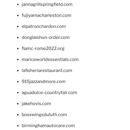
jannagrillspringfield.com
fujiyamacharleston.com
elpatronchardon.com
donglaishun-order.com
fiamc-rome2022.org
mariceworldessentials.com
lafisheriarestaurant.com
915jazzandmore.com
aguadulce-countryfair.com
jakehovis.com
bosswingsduluth.com
birminghamautocare.com