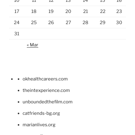
10
11
12
13
14
15
16
17
18
19
20
21
22
23
24
25
26
27
28
29
30
31
« Mar
okhealthcareers.com
theintexperience.com
unboundedthefilm.com
catfriends-bg.org
marianlives.org