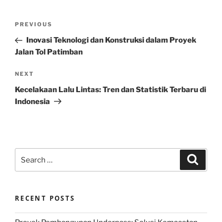
Post
Previous
PREVIOUS
navigation
Post
Inovasi Teknologi dan Konstruksi dalam Proyek
Jalan Tol Patimban
Next
NEXT
Post
Kecelakaan Lalu Lintas: Tren dan Statistik Terbaru di
Indonesia
Search
Search
for:
RECENT POSTS