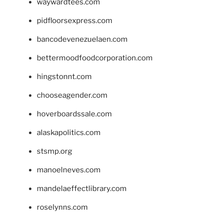
waywardtees.com
pidfloorsexpress.com
bancodevenezuelaen.com
bettermoodfoodcorporation.com
hingstonnt.com
chooseagender.com
hoverboardssale.com
alaskapolitics.com
stsmp.org
manoelneves.com
mandelaeffectlibrary.com
roselynns.com