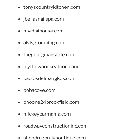
tonyscountrykitchen.com
jbellasnailspa.com
mychaihouse.com
alvisgrooming.com
thegeorginaestate.com
blythewoodseafood.com
paolosdelibangkok.com
bobacove.com
phoone24brookfield.com
mickeybarmama.com
roadwayconstructioninc.com
shopdragonflyboutique.com