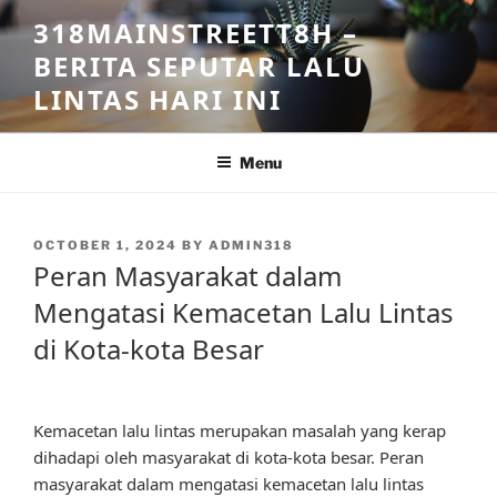
Skip
318MAINSTREETT8H –
to
BERITA SEPUTAR LALU
content
LINTAS HARI INI
Menu
POSTED
OCTOBER 1, 2024
BY
ADMIN318
ON
Peran Masyarakat dalam
Mengatasi Kemacetan Lalu Lintas
di Kota-kota Besar
Kemacetan lalu lintas merupakan masalah yang kerap
dihadapi oleh masyarakat di kota-kota besar. Peran
masyarakat dalam mengatasi kemacetan lalu lintas