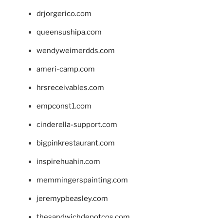
drjorgerico.com
queensushipa.com
wendyweimerdds.com
ameri-camp.com
hrsreceivables.com
empconst1.com
cinderella-support.com
bigpinkrestaurant.com
inspirehuahin.com
memmingerspainting.com
jeremypbeasley.com
thesandwichdepotcos.com