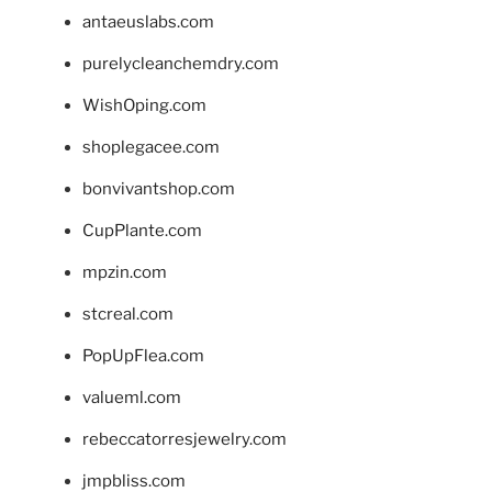
antaeuslabs.com
purelycleanchemdry.com
WishOping.com
shoplegacee.com
bonvivantshop.com
CupPlante.com
mpzin.com
stcreal.com
PopUpFlea.com
valueml.com
rebeccatorresjewelry.com
jmpbliss.com