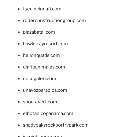
tsecincinnati.com
roderconstructiongroup.com
plazabatai.com
hawkscayresort.com
hellonquads.com
diarioanimales.com
decogaleri.com
unavozparadios.com
shoes-vert.com
elbotanicopanama.com
shadyoaksrockportrvpark.com
jccoinlaundry.com