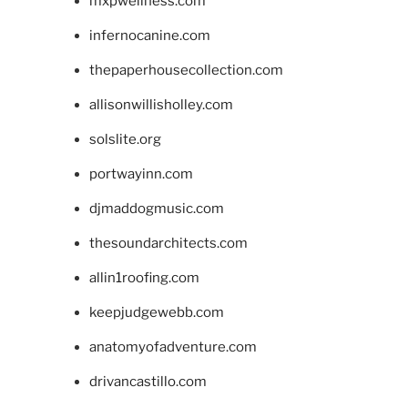
mxpwellness.com
infernocanine.com
thepaperhousecollection.com
allisonwillisholley.com
solslite.org
portwayinn.com
djmaddogmusic.com
thesoundarchitects.com
allin1roofing.com
keepjudgewebb.com
anatomyofadventure.com
drivancastillo.com