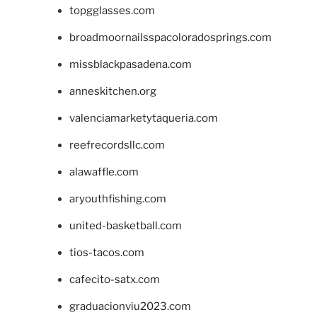
topgglasses.com
broadmoornailsspacoloradosprings.com
missblackpasadena.com
anneskitchen.org
valenciamarketytaqueria.com
reefrecordsllc.com
alawaffle.com
aryouthfishing.com
united-basketball.com
tios-tacos.com
cafecito-satx.com
graduacionviu2023.com