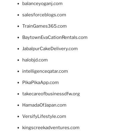
balanceyoganj.com
salesforceblogs.com
TrainGames365.com
BaytownEvaCationRentals.com
JabalpurCakeDelivery.com
halobjd.com
intelligenceqatar.com
PikaPikaApp.com
takecareofbusinessdfw.org
HamadaOfJapan.com
VersifyLifestyle.com
kingscreekadventures.com