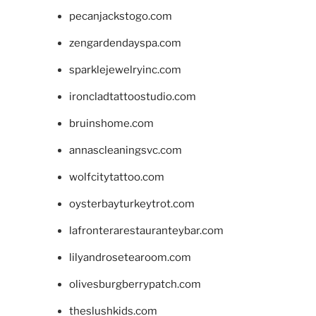
pecanjackstogo.com
zengardendayspa.com
sparklejewelryinc.com
ironcladtattoostudio.com
bruinshome.com
annascleaningsvc.com
wolfcitytattoo.com
oysterbayturkeytrot.com
lafronterarestauranteybar.com
lilyandrosetearoom.com
olivesburgberrypatch.com
theslushkids.com