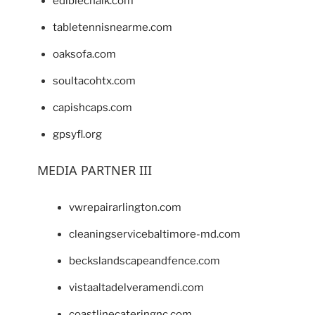
ediblechalk.com
tabletennisnearme.com
oaksofa.com
soultacohtx.com
capishcaps.com
gpsyfl.org
MEDIA PARTNER III
vwrepairarlington.com
cleaningservicebaltimore-md.com
beckslandscapeandfence.com
vistaaltadelveramendi.com
coastlinecateringnc.com