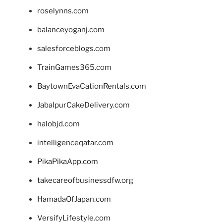
roselynns.com
balanceyoganj.com
salesforceblogs.com
TrainGames365.com
BaytownEvaCationRentals.com
JabalpurCakeDelivery.com
halobjd.com
intelligenceqatar.com
PikaPikaApp.com
takecareofbusinessdfw.org
HamadaOfJapan.com
VersifyLifestyle.com