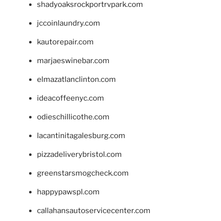
shadyoaksrockportrvpark.com
jccoinlaundry.com
kautorepair.com
marjaeswinebar.com
elmazatlanclinton.com
ideacoffeenyc.com
odieschillicothe.com
lacantinitagalesburg.com
pizzadeliverybristol.com
greenstarsmogcheck.com
happypawspl.com
callahansautoservicecenter.com