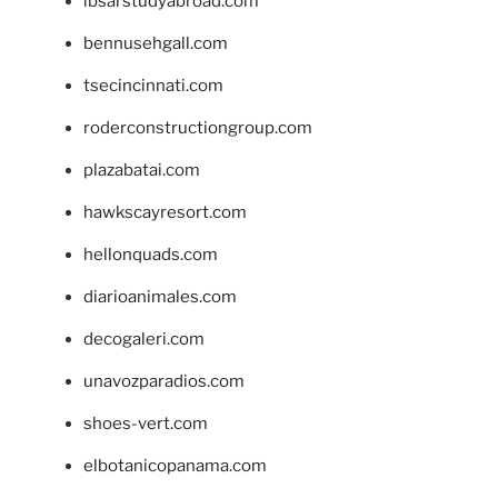
ibsarstudyabroad.com
bennusehgall.com
tsecincinnati.com
roderconstructiongroup.com
plazabatai.com
hawkscayresort.com
hellonquads.com
diarioanimales.com
decogaleri.com
unavozparadios.com
shoes-vert.com
elbotanicopanama.com