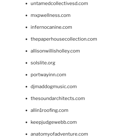
untamedcollectivesd.com
mxpwellness.com
infernocanine.com
thepaperhousecollection.com
allisonwillisholley.com
solslite.org
portwayinn.com
djmaddogmusic.com
thesoundarchitects.com
allin1roofing.com
keepjudgewebb.com
anatomyofadventure.com