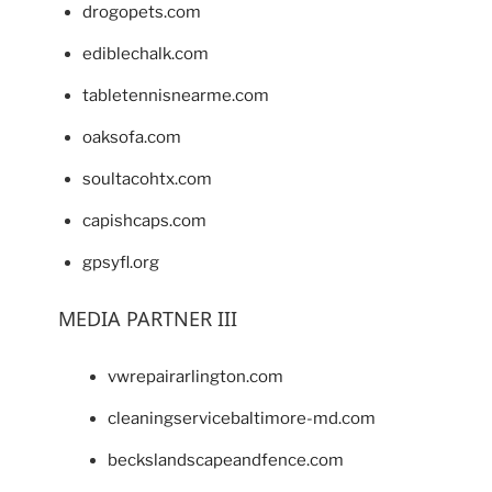
drogopets.com
ediblechalk.com
tabletennisnearme.com
oaksofa.com
soultacohtx.com
capishcaps.com
gpsyfl.org
MEDIA PARTNER III
vwrepairarlington.com
cleaningservicebaltimore-md.com
beckslandscapeandfence.com