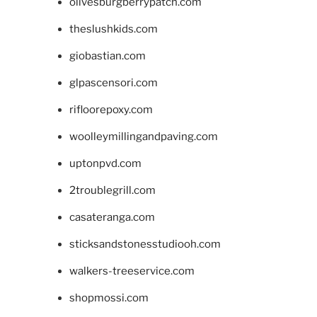
olivesburgberrypatch.com
theslushkids.com
giobastian.com
glpascensori.com
rifloorepoxy.com
woolleymillingandpaving.com
uptonpvd.com
2troublegrill.com
casateranga.com
sticksandstonesstudiooh.com
walkers-treeservice.com
shopmossi.com