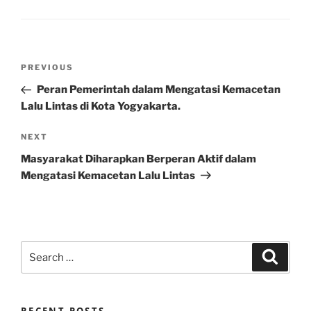
Post
Previous
PREVIOUS
navigation
Post
Peran Pemerintah dalam Mengatasi Kemacetan
Lalu Lintas di Kota Yogyakarta.
Next
NEXT
Post
Masyarakat Diharapkan Berperan Aktif dalam
Mengatasi Kemacetan Lalu Lintas
Search
Search
for: