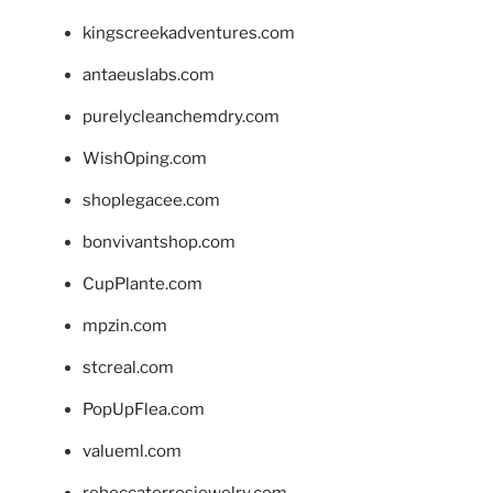
kingscreekadventures.com
antaeuslabs.com
purelycleanchemdry.com
WishOping.com
shoplegacee.com
bonvivantshop.com
CupPlante.com
mpzin.com
stcreal.com
PopUpFlea.com
valueml.com
rebeccatorresjewelry.com