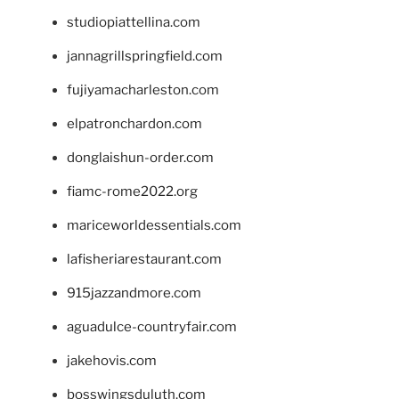
studiopiattellina.com
jannagrillspringfield.com
fujiyamacharleston.com
elpatronchardon.com
donglaishun-order.com
fiamc-rome2022.org
mariceworldessentials.com
lafisheriarestaurant.com
915jazzandmore.com
aguadulce-countryfair.com
jakehovis.com
bosswingsduluth.com