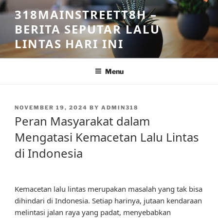
Skip
318MAINSTREETT8H –
to
BERITA SEPUTAR LALU
content
LINTAS HARI INI
Menu
POSTED
NOVEMBER 19, 2024
BY
ADMIN318
ON
Peran Masyarakat dalam
Mengatasi Kemacetan Lalu Lintas
di Indonesia
Kemacetan lalu lintas merupakan masalah yang tak bisa
dihindari di Indonesia. Setiap harinya, jutaan kendaraan
melintasi jalan raya yang padat, menyebabkan