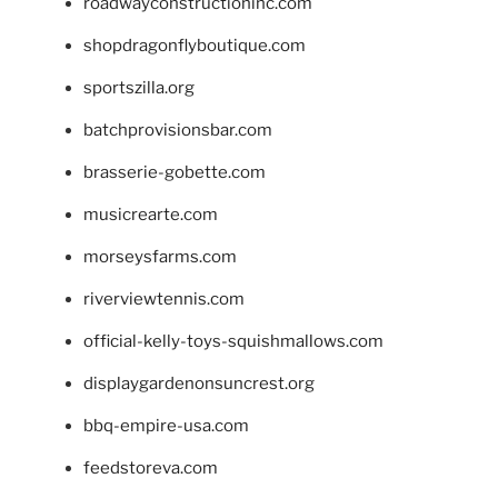
roadwayconstructioninc.com
shopdragonflyboutique.com
sportszilla.org
batchprovisionsbar.com
brasserie-gobette.com
musicrearte.com
morseysfarms.com
riverviewtennis.com
official-kelly-toys-squishmallows.com
displaygardenonsuncrest.org
bbq-empire-usa.com
feedstoreva.com