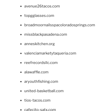
avenue26tacos.com
topgglasses.com
broadmoornailsspacoloradosprings.com
missblackpasadena.com
anneskitchen.org
valenciamarketytaqueria.com
reefrecordsllc.com
alawaffle.com
aryouthfishing.com
united-basketball.com
tios-tacos.com
cafecito-satx.com