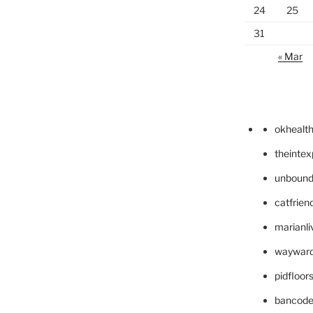
24
25
31
« Mar
okhealt
theinte
unbound
catfrien
marianli
wayward
pidfloo
bancode