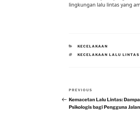
lingkungan lalu lintas yang 
CATEGORIES
KECELAKAAN
TAGS
KECELAKAAN LALU LINTAS
Post
Previous
PREVIOUS
navigation
Post
Kemacetan Lalu Lintas: Damp
Psikologis bagi Pengguna Jalan