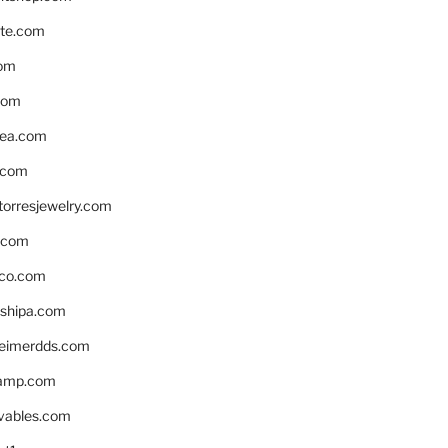
te.com
om
com
ea.com
.com
torresjewelry.com
s.com
ico.com
shipa.com
eimerdds.com
camp.com
ivables.com