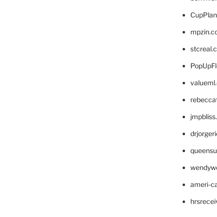
CupPlan
mpzin.c
stcreal.
PopUpFl
valueml
rebecca
jmpblis
drjorger
queensu
wendyw
ameri-
hrsrece