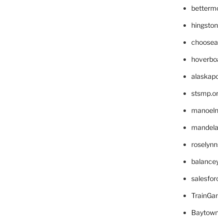
betterm
hingsto
choosea
hoverbo
alaskapo
stsmp.o
manoel
mandelae
roselyn
balance
salesfo
TrainG
Baytown