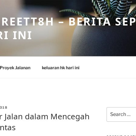
REETT8H – BERITA SE
I INI
Proyek Jalanan
keluaran hk hari ini
318
Search
ur Jalan dalam Mencegah
for:
intas