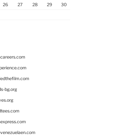
26
27
28
29
30
hcareers.com
xperience.com
edthefilm.com
ds-bg.org
ves.org
tees.com
rsexpress.com
venezuelaen.com