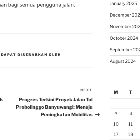
January 2025
aman bagi semua pengguna jalan.
December 20
November 20
October 2024
September 20
 DAPAT DISEBABKAN OLEH
August 2024
NEXT
Next
M
T
Post
ak
Progres Terkini Proyek Jalan Tol
Probolinggo Banyuwangi: Menuju
3
4
Peningkatan Mobilitas
10
11
17
18