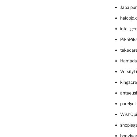
Jabalpu
halobjd
intellig
PikaPik
takecar
Hamada
VersifyL
kingscr
antaeus
purelyc
WishOp
shopleg
bonviva