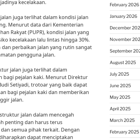
adinya kecelakaan.
February 2026
January 2026
 jalan juga terlihat dalam kondisi jalan
ng. Menurut data dari Kementerian
December 20
n Rakyat (PUPR), kondisi jalan yang
ko kecelakaan lalu lintas hingga 30%.
November 20
 dan perbaikan jalan yang rutin sangat
September 20
amatan pengguna jalan.
August 2025
ktur jalan juga terlihat dalam
July 2025
 bagi pejalan kaki. Menurut Direktur
di Setiyadi, trotoar yang baik dapat
June 2025
an bagi pejalan kaki dan memberikan
May 2025
ggir jalan.
April 2025
astruktur jalan dalam mencegah
March 2025
lah penting dan harus terus
 dan semua pihak terkait. Dengan
February 2025
, diharapkan dapat menciptakan