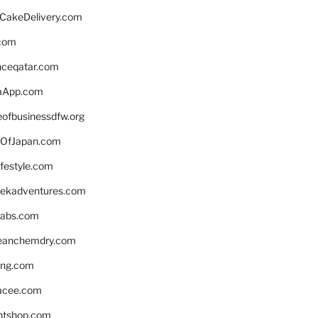
rCakeDelivery.com
.com
enceqatar.com
aApp.com
eofbusinessdfw.org
OfJapan.com
ifestyle.com
eekadventures.com
labs.com
leanchemdry.com
ing.com
acee.com
ntshop.com