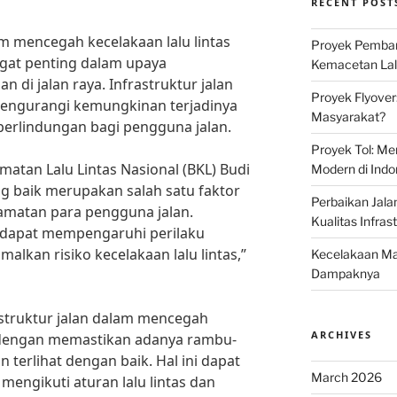
RECENT POST
am mencegah kecelakaan lalu lintas
Proyek Pemban
at penting dalam upaya
Kemacetan Lalu
 di jalan raya. Infrastruktur jalan
Proyek Flyover
engurangi kemungkinan terjadinya
Masyarakat?
erlindungan bagi pengguna jalan.
Proyek Tol: Me
atan Lalu Lintas Nasional (BKL) Budi
Modern di Indo
ang baik merupakan salah satu faktor
Perbaikan Jala
amatan para pengguna jalan.
Kualitas Infras
ik dapat mempengaruhi perilaku
lkan risiko kecelakaan lalu lintas,”
Kecelakaan Mau
Dampaknya
astruktur jalan dalam mencegah
ARCHIVES
h dengan memastikan adanya rambu-
n terlihat dengan baik. Hal ini dapat
March 2026
ngikuti aturan lalu lintas dan