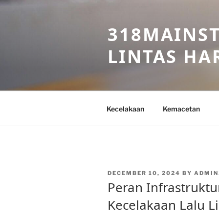
Skip
to
318MAINST
content
LINTAS HAR
Kecelakaan
Kemacetan
POSTED
DECEMBER 10, 2024
BY
ADMIN
ON
Peran Infrastrukt
Kecelakaan Lalu L