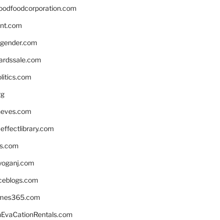
oodfoodcorporation.com
nnt.com
gender.com
ardssale.com
litics.com
rg
neves.com
ffectlibrary.com
ns.com
yoganj.com
rceblogs.com
ames365.com
EvaCationRentals.com