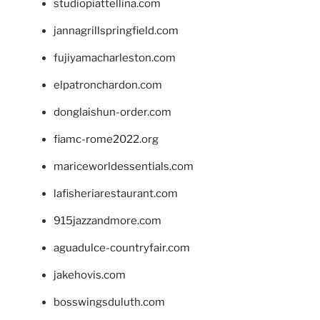
studiopiattellina.com
jannagrillspringfield.com
fujiyamacharleston.com
elpatronchardon.com
donglaishun-order.com
fiamc-rome2022.org
mariceworldessentials.com
lafisheriarestaurant.com
915jazzandmore.com
aguadulce-countryfair.com
jakehovis.com
bosswingsduluth.com