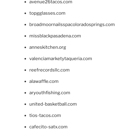
avenue26tacos.com
topgglasses.com
broadmoornailsspacoloradosprings.com
missblackpasadena.com
anneskitchen.org
valenciamarketytaqueria.com
reefrecordsllc.com
alawaffle.com
aryouthfishing.com
united-basketball.com
tios-tacos.com
cafecito-satx.com