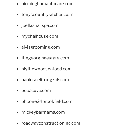
birminghamautocare.com
tonyscountrykitchen.com
jbellasnailspa.com
mychaihouse.com
alvisgrooming.com
thegeorginaestate.com
blythewoodseafood.com
paolosdelibangkok.com
bobacove.com
phoone24brookfield.com
mickeybarmama.com
roadwayconstructioninc.com