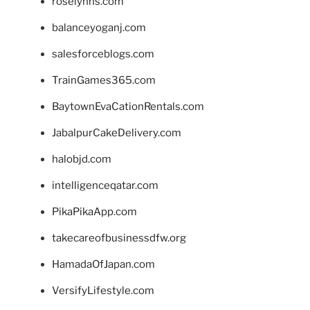
roselynns.com
balanceyoganj.com
salesforceblogs.com
TrainGames365.com
BaytownEvaCationRentals.com
JabalpurCakeDelivery.com
halobjd.com
intelligenceqatar.com
PikaPikaApp.com
takecareofbusinessdfw.org
HamadaOfJapan.com
VersifyLifestyle.com