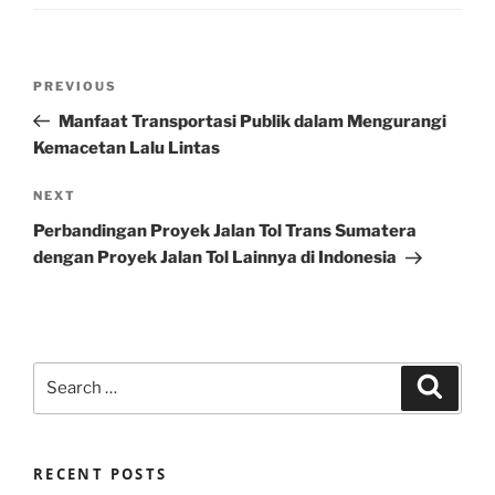
Post
Previous
PREVIOUS
navigation
Post
Manfaat Transportasi Publik dalam Mengurangi
Kemacetan Lalu Lintas
Next
NEXT
Post
Perbandingan Proyek Jalan Tol Trans Sumatera
dengan Proyek Jalan Tol Lainnya di Indonesia
Search
Search
for:
RECENT POSTS