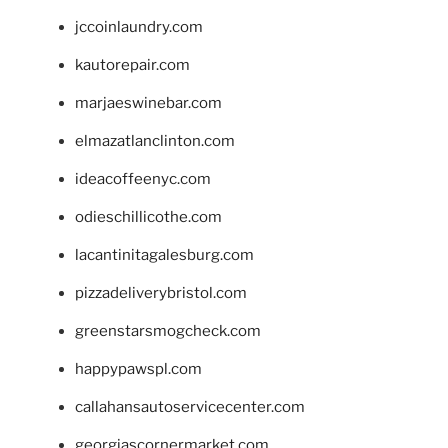
jccoinlaundry.com
kautorepair.com
marjaeswinebar.com
elmazatlanclinton.com
ideacoffeenyc.com
odieschillicothe.com
lacantinitagalesburg.com
pizzadeliverybristol.com
greenstarsmogcheck.com
happypawspl.com
callahansautoservicecenter.com
georgiascornermarket.com