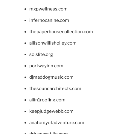
mxpwellness.com
infernocanine.com
thepaperhousecollection.com
allisonwillisholley.com
solslite.org
portwayinn.com
djmaddogmusic.com
thesoundarchitects.com
allin1roofing.com
keepjudgewebb.com
anatomyofadventure.com
drivancastillo.com