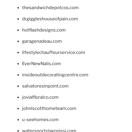
thesandwichdepotcos.com
drgiggleshouseofpain.com
hotflashdesigns.com
garagenadeau.com
lifestylechauffeurservice.com
EverNewNails.com
insideoutdecoratingcentre.com
salvatoresinpoint.com
jovialfloralco.com
johnlscotthometeam.com
u-seehomes.com
watersportslagonissi.com