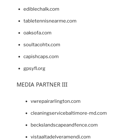
ediblechalk.com
tabletennisnearme.com
oaksofa.com
soultacohtx.com
capishcaps.com
gpsyfl.org
MEDIA PARTNER III
vwrepairarlington.com
cleaningservicebaltimore-md.com
beckslandscapeandfence.com
vistaaltadelveramendi.com