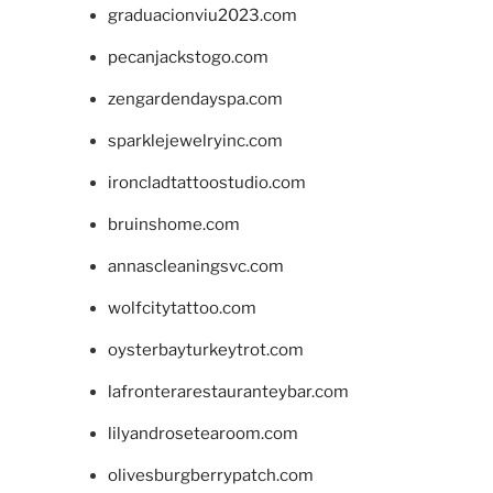
graduacionviu2023.com
pecanjackstogo.com
zengardendayspa.com
sparklejewelryinc.com
ironcladtattoostudio.com
bruinshome.com
annascleaningsvc.com
wolfcitytattoo.com
oysterbayturkeytrot.com
lafronterarestauranteybar.com
lilyandrosetearoom.com
olivesburgberrypatch.com