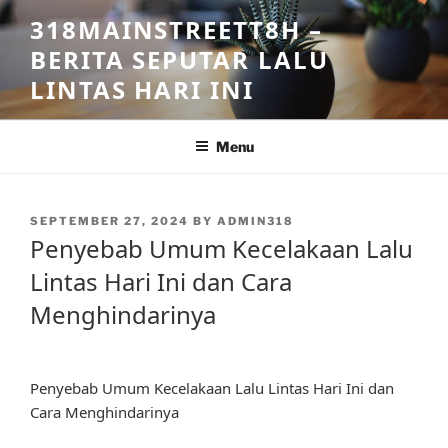
Skip
318MAINSTREETT8H –
to
BERITA SEPUTAR LALU
content
LINTAS HARI INI
Menu
POSTED
SEPTEMBER 27, 2024
BY
ADMIN318
ON
Penyebab Umum Kecelakaan Lalu
Lintas Hari Ini dan Cara
Menghindarinya
Penyebab Umum Kecelakaan Lalu Lintas Hari Ini dan
Cara Menghindarinya