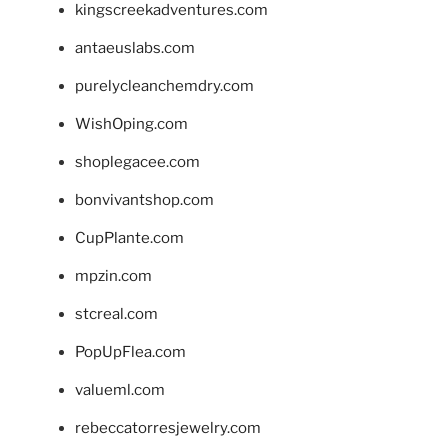
kingscreekadventures.com
antaeuslabs.com
purelycleanchemdry.com
WishOping.com
shoplegacee.com
bonvivantshop.com
CupPlante.com
mpzin.com
stcreal.com
PopUpFlea.com
valueml.com
rebeccatorresjewelry.com