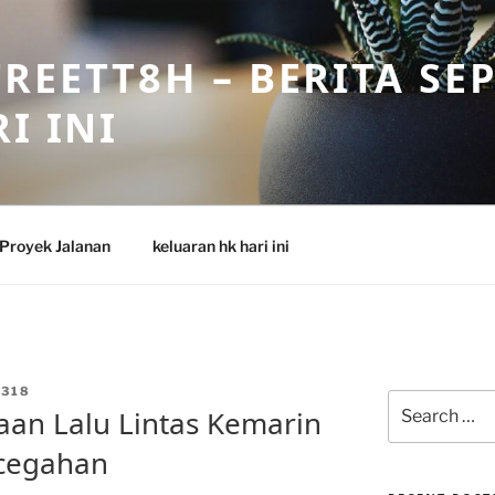
REETT8H – BERITA SE
I INI
Proyek Jalanan
keluaran hk hari ini
318
Search
an Lalu Lintas Kemarin
for:
cegahan