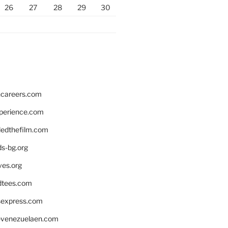
26
27
28
29
30
hcareers.com
xperience.com
edthefilm.com
ds-bg.org
ves.org
tees.com
rsexpress.com
venezuelaen.com