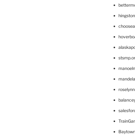
betterm
hingsto
choosea
hoverbo
alaskapo
stsmp.o
manoel
mandelae
roselyn
balance
salesfo
TrainG
Baytown