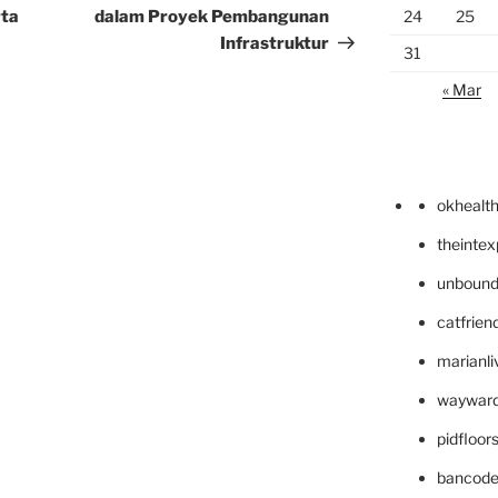
rta
dalam Proyek Pembangunan
24
25
Infrastruktur
31
« Mar
okhealt
theinte
unbound
catfrien
marianli
wayward
pidfloo
bancode