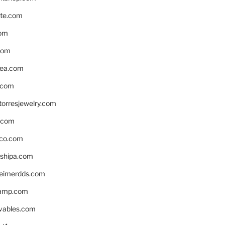
te.com
om
com
ea.com
.com
torresjewelry.com
s.com
ico.com
shipa.com
eimerdds.com
camp.com
ivables.com