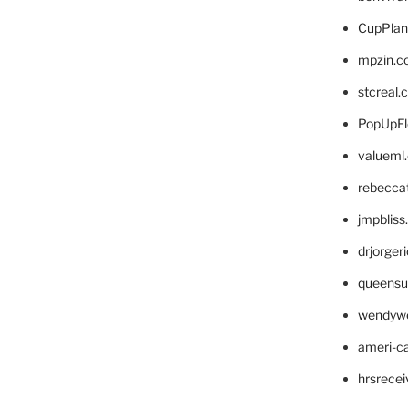
CupPlan
mpzin.c
stcreal.
PopUpFl
valueml
rebecca
jmpblis
drjorger
queensu
wendyw
ameri-
hrsrece