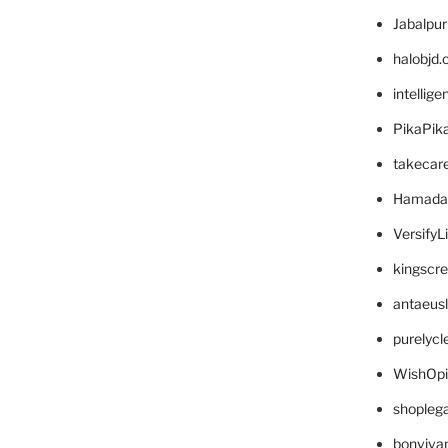
Jabalpu
halobjd
intellig
PikaPik
takecar
Hamada
VersifyL
kingscr
antaeus
purelyc
WishOp
shopleg
bonviva