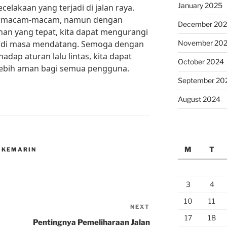
January 2025
elakaan yang terjadi di jalan raya.
bermacam-macam, namun dengan
December 20
an yang tepat, kita dapat mengurangi
di di masa mendatang. Semoga dengan
November 20
dap aturan lalu lintas, kita dapat
October 2024
 lebih aman bagi semua pengguna.
September 20
August 2024
M
T
 KEMARIN
3
4
10
11
NEXT
Next
17
18
Post
Pentingnya Pemeliharaan Jalan