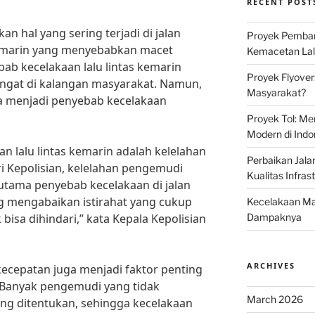
RECENT POST
an hal yang sering terjadi di jalan
Proyek Pemban
kemarin yang menyebabkan macet
Kemacetan Lalu
bab kecelakaan lalu lintas kemarin
Proyek Flyover
ngat di kalangan masyarakat. Namun,
Masyarakat?
sa menjadi penyebab kecelakaan
Proyek Tol: Me
Modern di Indo
n lalu lintas kemarin adalah kelelahan
Perbaikan Jala
 Kepolisian, kelelahan pengemudi
Kualitas Infras
utama penyebab kecelakaan di jalan
g mengabaikan istirahat yang cukup
Kecelakaan Mau
bisa dihindari,” kata Kepala Kepolisian
Dampaknya
ARCHIVES
kecepatan juga menjadi faktor penting
 “Banyak pengemudi yang tidak
March 2026
ng ditentukan, sehingga kecelakaan