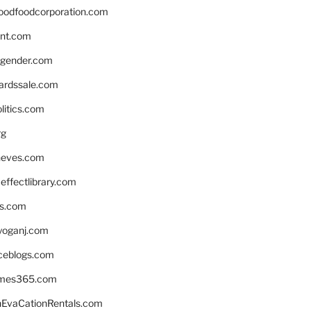
oodfoodcorporation.com
nnt.com
gender.com
ardssale.com
litics.com
rg
neves.com
ffectlibrary.com
ns.com
yoganj.com
rceblogs.com
ames365.com
EvaCationRentals.com