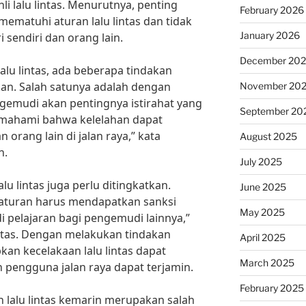
hli lalu lintas. Menurutnya, penting
February 2026
ematuhi aturan lalu lintas dan tidak
January 2026
sendiri dan orang lain.
December 20
lu lintas, ada beberapa tindakan
an. Salah satunya adalah dengan
November 20
emudi akan pentingnya istirahat yang
September 20
mahami bahwa kelelahan dapat
orang lain di jalan raya,” kata
August 2025
n.
July 2025
lu lintas juga perlu ditingkatkan.
June 2025
aturan harus mendapatkan sanksi
May 2025
i pelajaran bagi pengemudi lainnya,”
intas. Dengan melakukan tindakan
April 2025
an kecelakaan lalu lintas dapat
March 2025
 pengguna jalan raya dapat terjamin.
February 2025
 lalu lintas kemarin merupakan salah