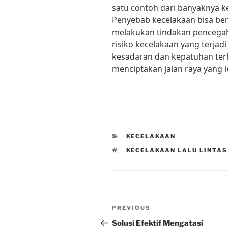
satu contoh dari banyaknya kec
Penyebab kecelakaan bisa 
melakukan tindakan pencegah
risiko kecelakaan yang terja
kesadaran dan kepatuhan terha
menciptakan jalan raya yang
CATEGORIES
KECELAKAAN
TAGS
KECELAKAAN LALU LINTAS
Post
Previous
PREVIOUS
navigation
Post
Solusi Efektif Mengatasi