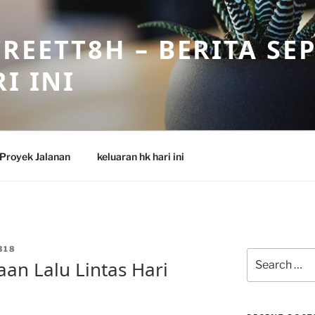
REETT8H – BERITA SE
I INI
Proyek Jalanan
keluaran hk hari ini
318
Search
an Lalu Lintas Hari
for: