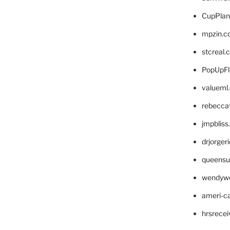
CupPlan
mpzin.c
stcreal.
PopUpFl
valueml
rebecca
jmpblis
drjorger
queensu
wendyw
ameri-
hrsrece