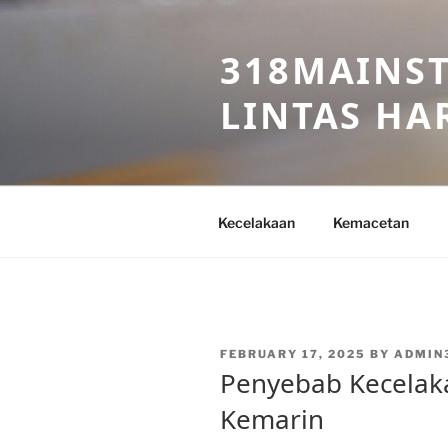
Skip
to
318MAINST
content
LINTAS HAR
Kecelakaan
Kemacetan
POSTED
FEBRUARY 17, 2025
BY
ADMIN
ON
Penyebab Kecelaka
Kemarin