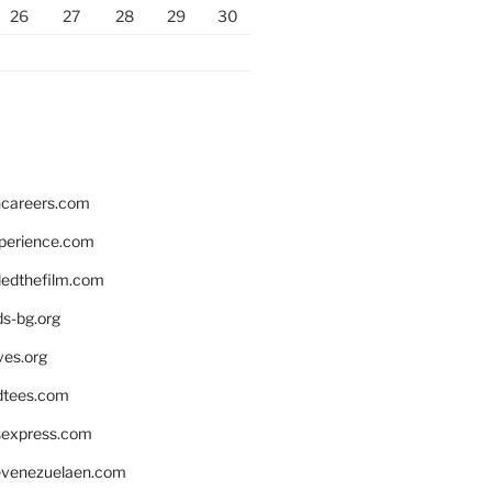
26
27
28
29
30
hcareers.com
xperience.com
edthefilm.com
ds-bg.org
ves.org
tees.com
rsexpress.com
venezuelaen.com