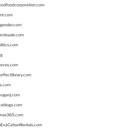
oodfoodcorporation.com
nnt.com
gender.com
ardssale.com
litics.com
rg
neves.com
ffectlibrary.com
ns.com
yoganj.com
rceblogs.com
ames365.com
EvaCationRentals.com