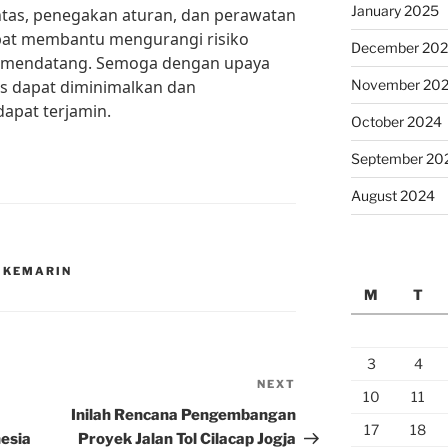
January 2025
ntas, penegakan aturan, dan perawatan
pat membantu mengurangi risiko
December 20
asa mendatang. Semoga dengan upaya
as dapat diminimalkan dan
November 20
apat terjamin.
October 2024
September 20
August 2024
 KEMARIN
M
T
3
4
NEXT
Next
10
11
Post
Inilah Rencana Pengembangan
17
18
nesia
Proyek Jalan Tol Cilacap Jogja