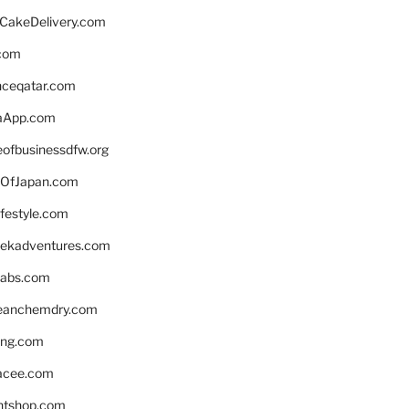
rCakeDelivery.com
.com
enceqatar.com
aApp.com
eofbusinessdfw.org
OfJapan.com
ifestyle.com
eekadventures.com
labs.com
leanchemdry.com
ing.com
acee.com
ntshop.com