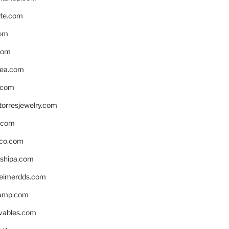
te.com
om
com
ea.com
.com
torresjewelry.com
s.com
ico.com
shipa.com
eimerdds.com
camp.com
ivables.com