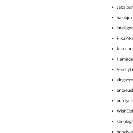
Jabalpu
halobjd
intellig
PikaPik
takecar
Hamada
VersifyL
kingscr
antaeus
purelyc
WishOp
shopleg
bonviva