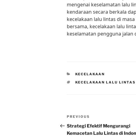
mengenai keselamatan lalu li
kendaraan secara berkala da
kecelakaan lalu lintas di m
bersama, kecelakaan lalu lint
keselamatan pengguna jalan d
CATEGORIES
KECELAKAAN
TAGS
KECELAKAAN LALU LINTAS
Post
Previous
PREVIOUS
navigation
Post
Strategi Efektif Mengurangi
Kemacetan Lalu Lintas di Indo