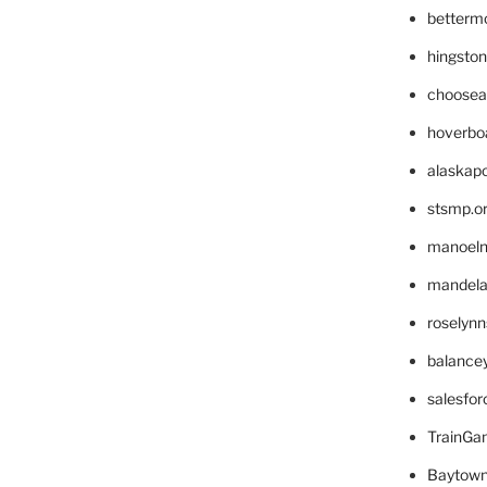
betterm
hingsto
choosea
hoverbo
alaskapo
stsmp.o
manoel
mandelae
roselyn
balance
salesfo
TrainG
Baytown