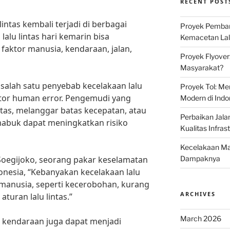
RECENT POST
lintas kembali terjadi di berbagai
Proyek Pemban
lalu lintas hari kemarin bisa
Kemacetan Lalu
aktor manusia, kendaraan, jalan,
Proyek Flyover
Masyarakat?
 salah satu penyebab kecelakaan lalu
Proyek Tol: Me
aktor human error. Pengemudi yang
Modern di Indo
ntas, melanggar batas kecepatan, atau
Perbaikan Jala
buk dapat meningkatkan risiko
Kualitas Infras
Kecelakaan Mau
 Soegijoko, seorang pakar keselamatan
Dampaknya
ndonesia, “Kebanyakan kecelakaan lalu
r manusia, seperti kecerobohan, kurang
ARCHIVES
turan lalu lintas.”
March 2026
si kendaraan juga dapat menjadi