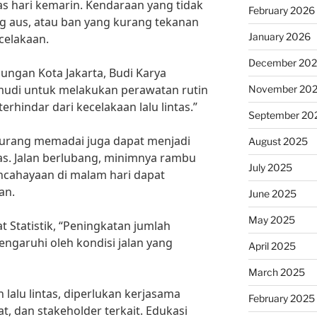
as hari kemarin. Kendaraan yang tidak
February 2026
g aus, atau ban yang kurang tekanan
January 2026
celakaan.
December 20
ngan Kota Jakarta, Budi Karya
mudi untuk melakukan perawatan rutin
November 20
rhindar dari kecelakaan lalu lintas.”
September 20
g kurang memadai juga dapat menjadi
August 2025
tas. Jalan berlubang, minimnya rambu
July 2025
encahayaan di malam hari dapat
an.
June 2025
May 2025
 Statistik, “Peningkatan jumlah
pengaruhi oleh kondisi jalan yang
April 2025
March 2025
lalu lintas, diperlukan kerjasama
February 2025
, dan stakeholder terkait. Edukasi