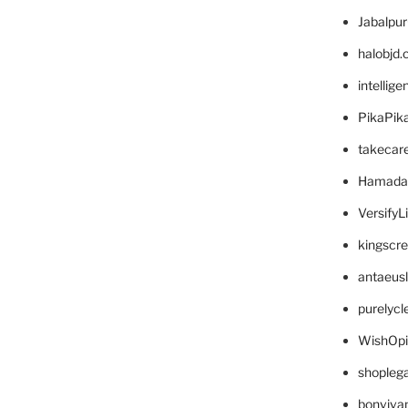
Jabalpu
halobjd
intellig
PikaPik
takecar
Hamada
VersifyL
kingscr
antaeus
purelyc
WishOp
shopleg
bonviva