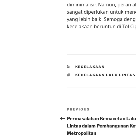
diminimalisir. Namun, peran a
sangat diperlukan untuk menc
yang lebih baik. Semoga deng
kecelakaan beruntun di Tol Cip
CATEGORIES
KECELAKAAN
TAGS
KECELAKAAN LALU LINTAS
Post
Previous
PREVIOUS
navigation
Post
Permasalahan Kemacetan Lalu
Lintas dalam Pembangunan Ko
Metropolitan