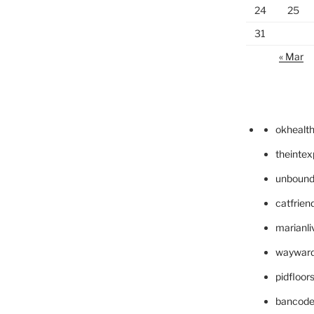
24
25
31
« Mar
okhealt
theinte
unbound
catfrien
marianli
wayward
pidfloo
bancode