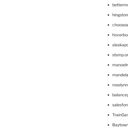
betterm
hingsto
choosea
hoverbo
alaskapo
stsmp.o
manoel
mandelae
roselyn
balance
salesfo
TrainG
Baytown