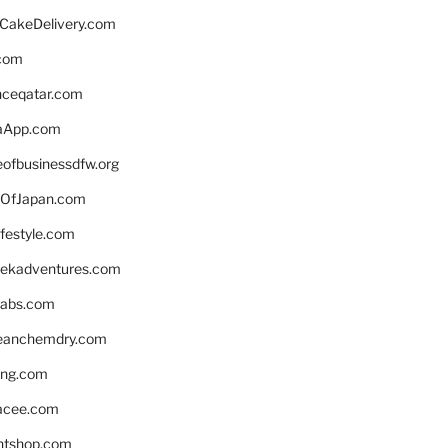
rCakeDelivery.com
.com
enceqatar.com
aApp.com
eofbusinessdfw.org
OfJapan.com
ifestyle.com
eekadventures.com
labs.com
leanchemdry.com
ing.com
acee.com
ntshop.com