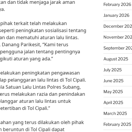
tan dan tidak menjaga jarak aman
February 2026
ya.
January 2026
pihak terkait telah melakukan
December 20
eperti peningkatan sosialisasi tentang
n dan mematuhi aturan lalu lintas.
November 20
 Danang Parikesit, “Kami terus
September 20
 pengguna jalan tentang pentingnya
ngikuti aturan yang ada.”
August 2025
July 2025
ga melakukan peningkatan pengawasan
pelanggaran lalu lintas di Tol Cipali.
June 2025
la Satuan Lalu Lintas Polres Subang,
May 2025
 terus melakukan razia dan penindakan
nggar aturan lalu lintas untuk
April 2025
rtiban di Tol Cipali.”
March 2025
han yang terus dilakukan oleh pihak
February 2025
 beruntun di Tol Cipali dapat