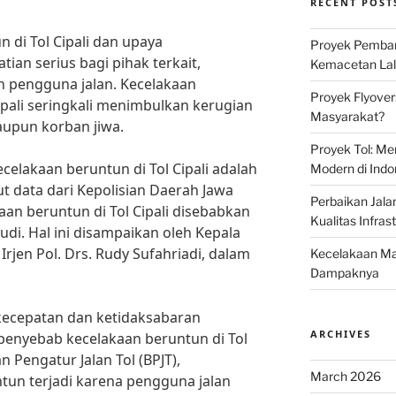
RECENT POST
 di Tol Cipali dan upaya
Proyek Pemban
an serius bagi pihak terkait,
Kemacetan Lalu
an pengguna jalan. Kecelakaan
Proyek Flyover
Cipali seringkali menimbulkan kerugian
Masyarakat?
maupun korban jiwa.
Proyek Tol: Me
celakaan beruntun di Tol Cipali adalah
Modern di Indo
 data dari Kepolisian Daerah Jawa
Perbaikan Jala
aan beruntun di Tol Cipali disebabkan
Kualitas Infras
di. Hal ini disampaikan oleh Kepala
Irjen Pol. Drs. Rudy Sufahriadi, dalam
Kecelakaan Mau
Dampaknya
kecepatan dan ketidaksabaran
ARCHIVES
penyebab kecelakaan beruntun di Tol
n Pengatur Jalan Tol (BPJT),
March 2026
tun terjadi karena pengguna jalan