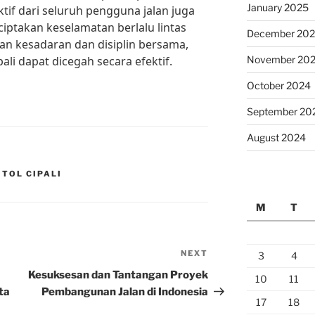
January 2025
ktif dari seluruh pengguna jalan juga
iptakan keselamatan berlalu lintas
December 20
an kesadaran dan disiplin bersama,
ali dapat dicegah secara efektif.
November 20
October 2024
September 20
August 2024
 TOL CIPALI
M
T
NEXT
Next
3
4
Post
Kesuksesan dan Tantangan Proyek
10
11
ta
Pembangunan Jalan di Indonesia
17
18