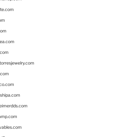
te.com
om
com
ea.com
.com
torresjewelry.com
s.com
ico.com
shipa.com
eimerdds.com
camp.com
ivables.com