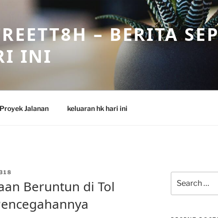
REETT8H – BERITA SE
I INI
Proyek Jalanan
keluaran hk hari ini
318
Search
an Beruntun di Tol
for:
 Pencegahannya