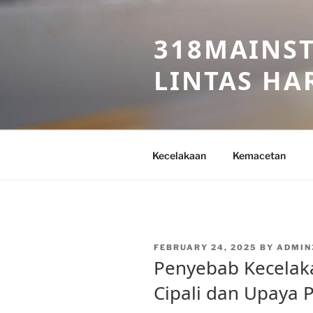
Skip
to
318MAINST
content
LINTAS HAR
Kecelakaan
Kemacetan
POSTED
FEBRUARY 24, 2025
BY
ADMIN
ON
Penyebab Kecelaka
Cipali dan Upaya