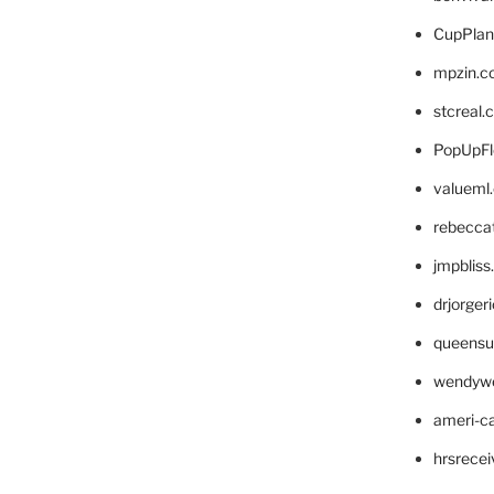
CupPlan
mpzin.c
stcreal.
PopUpFl
valueml
rebecca
jmpblis
drjorger
queensu
wendyw
ameri-
hrsrece