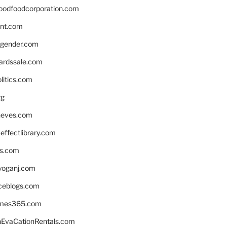
oodfoodcorporation.com
nnt.com
gender.com
ardssale.com
litics.com
rg
neves.com
ffectlibrary.com
ns.com
yoganj.com
rceblogs.com
ames365.com
EvaCationRentals.com