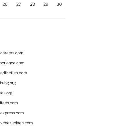
26
27
28
29
30
hcareers.com
xperience.com
edthefilm.com
ds-bg.org
ves.org
tees.com
rsexpress.com
venezuelaen.com