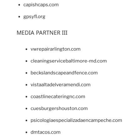
capishcaps.com
gpsyfl.org
MEDIA PARTNER III
vwrepairarlington.com
cleaningservicebaltimore-md.com
beckslandscapeandfence.com
vistaaltadelveramendi.com
coastlinecateringnc.com
cuesburgershouston.com
psicologiaespecializadaencampeche.com
dmtacos.com