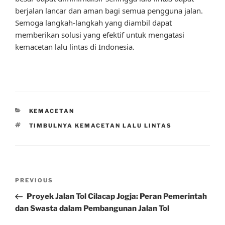
berjalan lancar dan aman bagi semua pengguna jalan.
Semoga langkah-langkah yang diambil dapat
memberikan solusi yang efektif untuk mengatasi
kemacetan lalu lintas di Indonesia.
CATEGORIES
KEMACETAN
TAGS
TIMBULNYA KEMACETAN LALU LINTAS
Post
Previous
PREVIOUS
navigation
Post
Proyek Jalan Tol Cilacap Jogja: Peran Pemerintah
dan Swasta dalam Pembangunan Jalan Tol