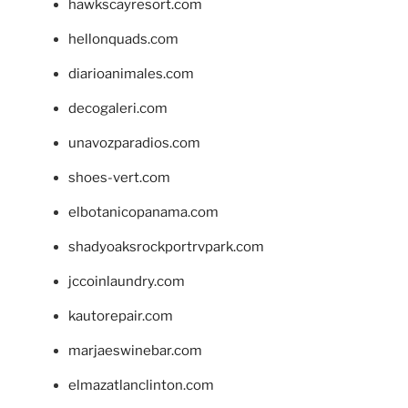
hawkscayresort.com
hellonquads.com
diarioanimales.com
decogaleri.com
unavozparadios.com
shoes-vert.com
elbotanicopanama.com
shadyoaksrockportrvpark.com
jccoinlaundry.com
kautorepair.com
marjaeswinebar.com
elmazatlanclinton.com