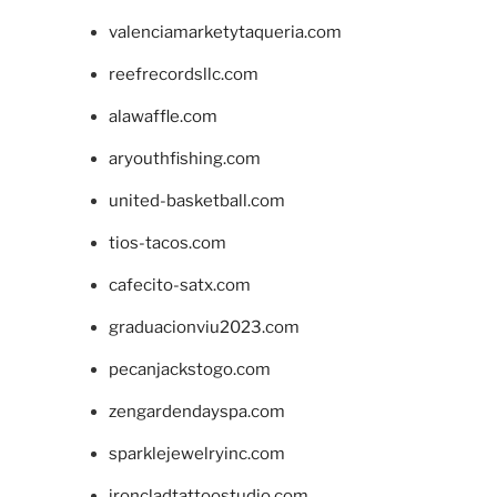
valenciamarketytaqueria.com
reefrecordsllc.com
alawaffle.com
aryouthfishing.com
united-basketball.com
tios-tacos.com
cafecito-satx.com
graduacionviu2023.com
pecanjackstogo.com
zengardendayspa.com
sparklejewelryinc.com
ironcladtattoostudio.com