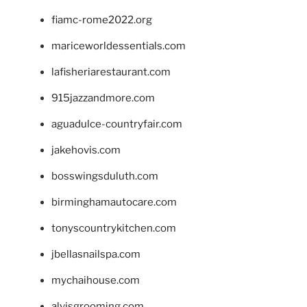
fiamc-rome2022.org
mariceworldessentials.com
lafisheriarestaurant.com
915jazzandmore.com
aguadulce-countryfair.com
jakehovis.com
bosswingsduluth.com
birminghamautocare.com
tonyscountrykitchen.com
jbellasnailspa.com
mychaihouse.com
alvisgrooming.com