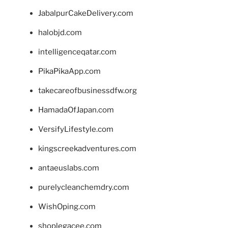
JabalpurCakeDelivery.com
halobjd.com
intelligenceqatar.com
PikaPikaApp.com
takecareofbusinessdfw.org
HamadaOfJapan.com
VersifyLifestyle.com
kingscreekadventures.com
antaeuslabs.com
purelycleanchemdry.com
WishOping.com
shoplegacee.com