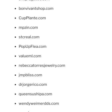
bonvivantshop.com
CupPlante.com
mpzin.com
stcreal.com
PopUpFlea.com
valueml.com
rebeccatorresjewelry.com
jmpbliss.com
drjorgerico.com
queensushipa.com
wendyweimerdds.com