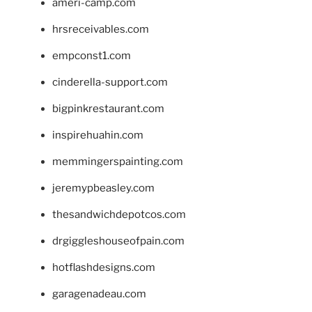
ameri-camp.com
hrsreceivables.com
empconst1.com
cinderella-support.com
bigpinkrestaurant.com
inspirehuahin.com
memmingerspainting.com
jeremypbeasley.com
thesandwichdepotcos.com
drgiggleshouseofpain.com
hotflashdesigns.com
garagenadeau.com