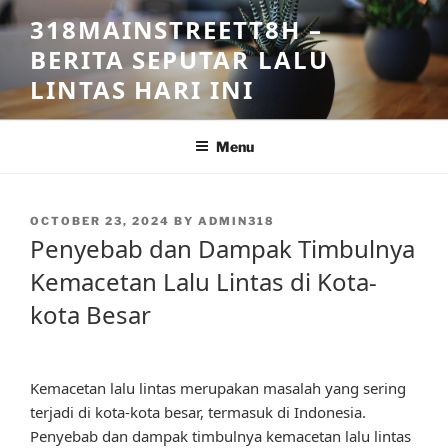
Skip
318MAINSTREETT8H –
to
BERITA SEPUTAR LALU
content
LINTAS HARI INI
Menu
POSTED
OCTOBER 23, 2024
BY
ADMIN318
ON
Penyebab dan Dampak Timbulnya
Kemacetan Lalu Lintas di Kota-
kota Besar
Kemacetan lalu lintas merupakan masalah yang sering
terjadi di kota-kota besar, termasuk di Indonesia.
Penyebab dan dampak timbulnya kemacetan lalu lintas