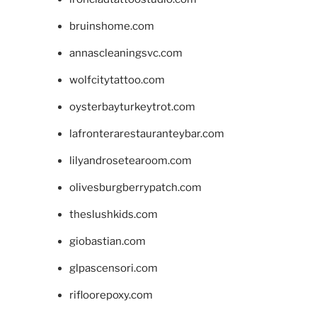
bruinshome.com
annascleaningsvc.com
wolfcitytattoo.com
oysterbayturkeytrot.com
lafronterarestauranteybar.com
lilyandrosetearoom.com
olivesburgberrypatch.com
theslushkids.com
giobastian.com
glpascensori.com
rifloorepoxy.com