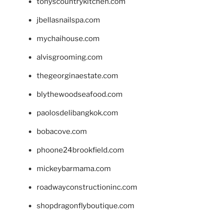
tonyscountrykitchen.com
jbellasnailspa.com
mychaihouse.com
alvisgrooming.com
thegeorginaestate.com
blythewoodseafood.com
paolosdelibangkok.com
bobacove.com
phoone24brookfield.com
mickeybarmama.com
roadwayconstructioninc.com
shopdragonflyboutique.com