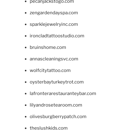
pecanjackstogo.com
zengardendayspa.com
sparklejewelryinc.com
ironcladtattoostudio.com
bruinshome.com
annascleaningsvc.com
wolfcitytattoo.com
oysterbayturkeytrot.com
lafronterarestauranteybar.com
lilyandrosetearoom.com
olivesburgberrypatch.com
theslushkids.com