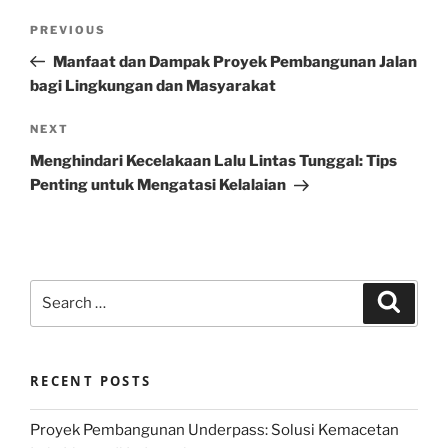
Post
Previous
PREVIOUS
navigation
Post
Manfaat dan Dampak Proyek Pembangunan Jalan
bagi Lingkungan dan Masyarakat
Next
NEXT
Post
Menghindari Kecelakaan Lalu Lintas Tunggal: Tips
Penting untuk Mengatasi Kelalaian
Search
Search
for:
RECENT POSTS
Proyek Pembangunan Underpass: Solusi Kemacetan