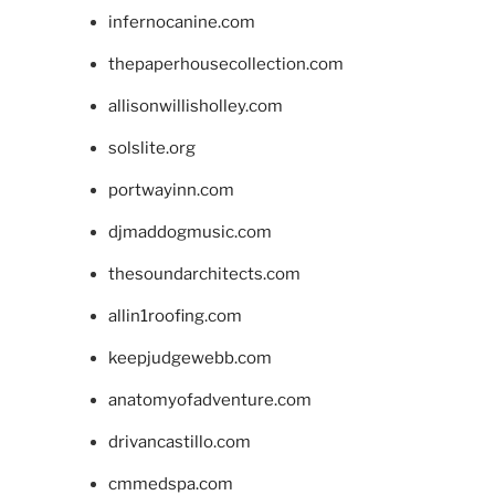
infernocanine.com
thepaperhousecollection.com
allisonwillisholley.com
solslite.org
portwayinn.com
djmaddogmusic.com
thesoundarchitects.com
allin1roofing.com
keepjudgewebb.com
anatomyofadventure.com
drivancastillo.com
cmmedspa.com