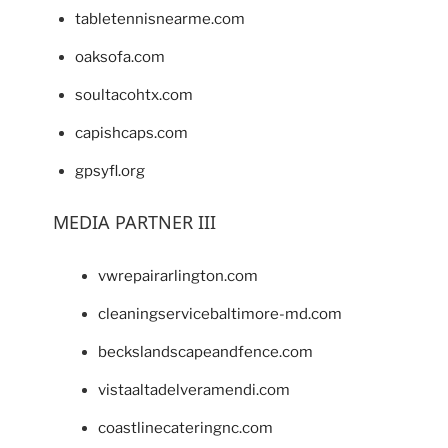
tabletennisnearme.com
oaksofa.com
soultacohtx.com
capishcaps.com
gpsyfl.org
MEDIA PARTNER III
vwrepairarlington.com
cleaningservicebaltimore-md.com
beckslandscapeandfence.com
vistaaltadelveramendi.com
coastlinecateringnc.com