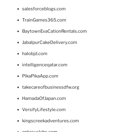
salesforceblogs.com
TrainGames365.com
BaytownEvaCationRentals.com
JabalpurCakeDelivery.com
halobjd.com
intelligenceqatar.com
PikaPikaApp.com
takecareofbusinessdfw.org
HamadaOfJapan.com
VersifyLifestyle.com
kingscreekadventures.com