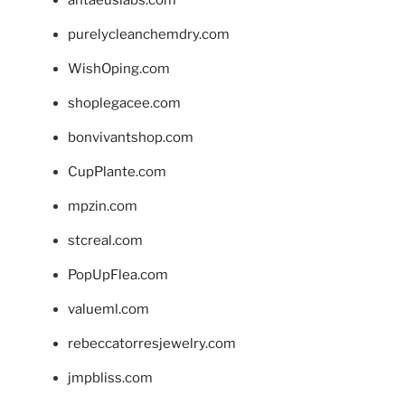
antaeuslabs.com
purelycleanchemdry.com
WishOping.com
shoplegacee.com
bonvivantshop.com
CupPlante.com
mpzin.com
stcreal.com
PopUpFlea.com
valueml.com
rebeccatorresjewelry.com
jmpbliss.com