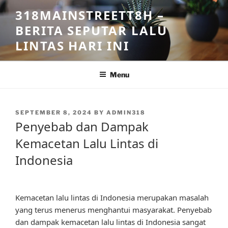
Skip
318MAINSTREETT8H –
to
BERITA SEPUTAR LALU
content
LINTAS HARI INI
Menu
POSTED
SEPTEMBER 8, 2024
BY
ADMIN318
ON
Penyebab dan Dampak
Kemacetan Lalu Lintas di
Indonesia
Kemacetan lalu lintas di Indonesia merupakan masalah
yang terus menerus menghantui masyarakat. Penyebab
dan dampak kemacetan lalu lintas di Indonesia sangat