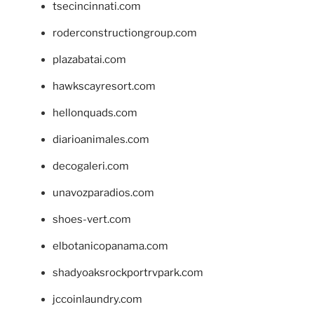
tsecincinnati.com
roderconstructiongroup.com
plazabatai.com
hawkscayresort.com
hellonquads.com
diarioanimales.com
decogaleri.com
unavozparadios.com
shoes-vert.com
elbotanicopanama.com
shadyoaksrockportrvpark.com
jccoinlaundry.com