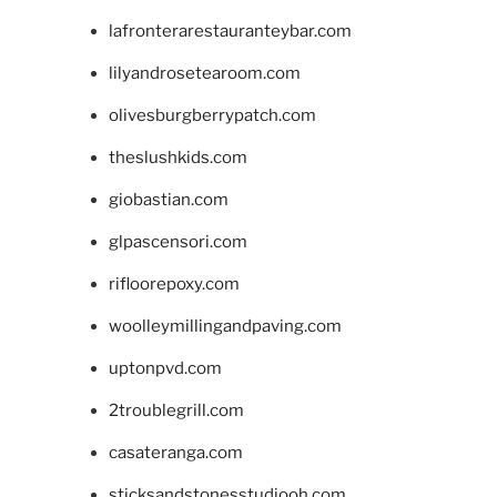
lafronterarestauranteybar.com
lilyandrosetearoom.com
olivesburgberrypatch.com
theslushkids.com
giobastian.com
glpascensori.com
rifloorepoxy.com
woolleymillingandpaving.com
uptonpvd.com
2troublegrill.com
casateranga.com
sticksandstonesstudiooh.com