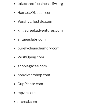
takecareofbusinessdfw.org
HamadaOfJapan.com
VersifyLifestyle.com
kingscreekadventures.com
antaeuslabs.com
purelycleanchemdry.com
WishOping.com
shoplegacee.com
bonvivantshop.com
CupPlante.com
mpzin.com
stcreal.com