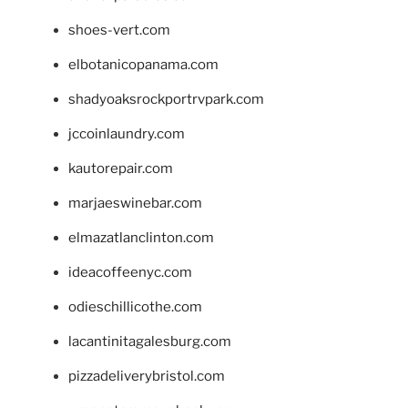
shoes-vert.com
elbotanicopanama.com
shadyoaksrockportrvpark.com
jccoinlaundry.com
kautorepair.com
marjaeswinebar.com
elmazatlanclinton.com
ideacoffeenyc.com
odieschillicothe.com
lacantinitagalesburg.com
pizzadeliverybristol.com