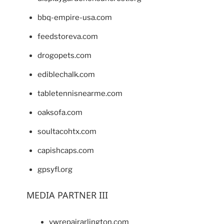
bbq-empire-usa.com
feedstoreva.com
drogopets.com
ediblechalk.com
tabletennisnearme.com
oaksofa.com
soultacohtx.com
capishcaps.com
gpsyfl.org
MEDIA PARTNER III
vwrepairarlington.com