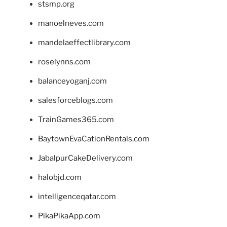
stsmp.org
manoelneves.com
mandelaeffectlibrary.com
roselynns.com
balanceyoganj.com
salesforceblogs.com
TrainGames365.com
BaytownEvaCationRentals.com
JabalpurCakeDelivery.com
halobjd.com
intelligenceqatar.com
PikaPikaApp.com