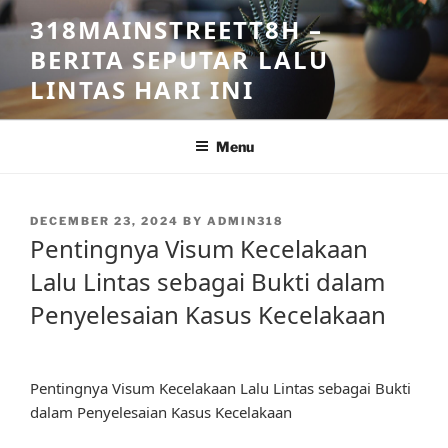
Skip
318MAINSTREETT8H –
to
BERITA SEPUTAR LALU
content
LINTAS HARI INI
Menu
POSTED
DECEMBER 23, 2024
BY
ADMIN318
ON
Pentingnya Visum Kecelakaan
Lalu Lintas sebagai Bukti dalam
Penyelesaian Kasus Kecelakaan
Pentingnya Visum Kecelakaan Lalu Lintas sebagai Bukti
dalam Penyelesaian Kasus Kecelakaan