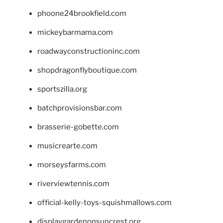
phoone24brookfield.com
mickeybarmama.com
roadwayconstructioninc.com
shopdragonflyboutique.com
sportszilla.org
batchprovisionsbar.com
brasserie-gobette.com
musicrearte.com
morseysfarms.com
riverviewtennis.com
official-kelly-toys-squishmallows.com
displaygardenonsuncrest.org