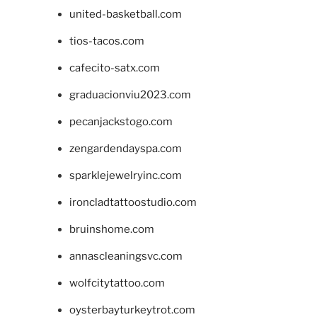
united-basketball.com
tios-tacos.com
cafecito-satx.com
graduacionviu2023.com
pecanjackstogo.com
zengardendayspa.com
sparklejewelryinc.com
ironcladtattoostudio.com
bruinshome.com
annascleaningsvc.com
wolfcitytattoo.com
oysterbayturkeytrot.com