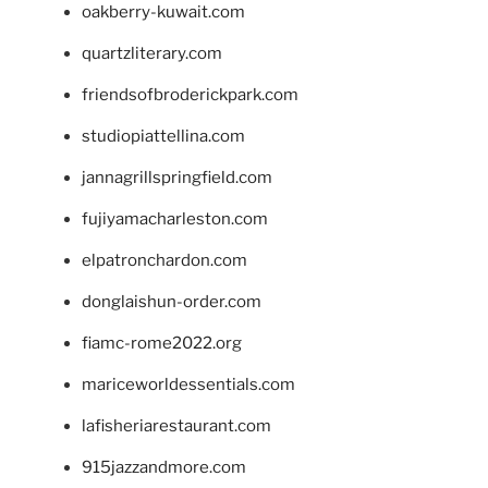
oakberry-kuwait.com
quartzliterary.com
friendsofbroderickpark.com
studiopiattellina.com
jannagrillspringfield.com
fujiyamacharleston.com
elpatronchardon.com
donglaishun-order.com
fiamc-rome2022.org
mariceworldessentials.com
lafisheriarestaurant.com
915jazzandmore.com