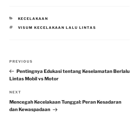
CATEGORIES
KECELAKAAN
TAGS
VISUM KECELAKAAN LALU LINTAS
Post
Previous
PREVIOUS
navigation
Post
Pentingnya Edukasi tentang Keselamatan Berlalu
Lintas Mobil vs Motor
Next
NEXT
Post
Mencegah Kecelakaan Tunggal: Peran Kesadaran
dan Kewaspadaan