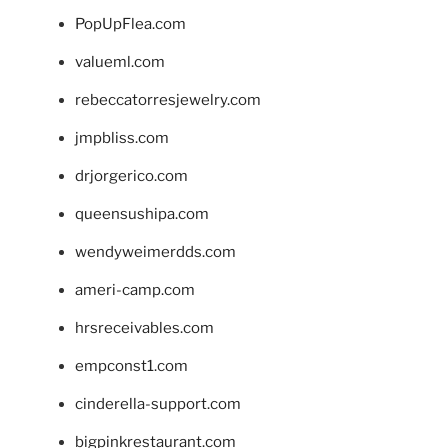
PopUpFlea.com
valueml.com
rebeccatorresjewelry.com
jmpbliss.com
drjorgerico.com
queensushipa.com
wendyweimerdds.com
ameri-camp.com
hrsreceivables.com
empconst1.com
cinderella-support.com
bigpinkrestaurant.com