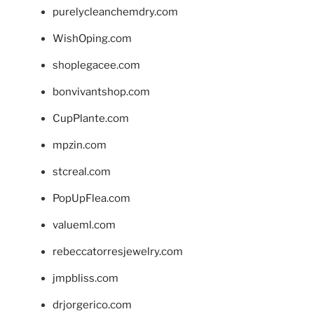
purelycleanchemdry.com
WishOping.com
shoplegacee.com
bonvivantshop.com
CupPlante.com
mpzin.com
stcreal.com
PopUpFlea.com
valueml.com
rebeccatorresjewelry.com
jmpbliss.com
drjorgerico.com