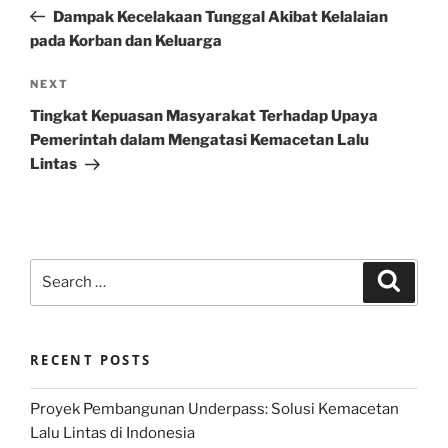
navigation
Post
Dampak Kecelakaan Tunggal Akibat Kelalaian
pada Korban dan Keluarga
Next
NEXT
Post
Tingkat Kepuasan Masyarakat Terhadap Upaya
Pemerintah dalam Mengatasi Kemacetan Lalu
Lintas
Search
Search
for:
RECENT POSTS
Proyek Pembangunan Underpass: Solusi Kemacetan
Lalu Lintas di Indonesia