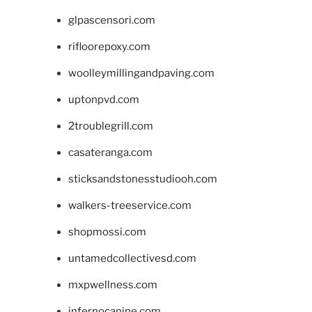
glpascensori.com
rifloorepoxy.com
woolleymillingandpaving.com
uptonpvd.com
2troublegrill.com
casateranga.com
sticksandstonesstudiooh.com
walkers-treeservice.com
shopmossi.com
untamedcollectivesd.com
mxpwellness.com
infernocanine.com