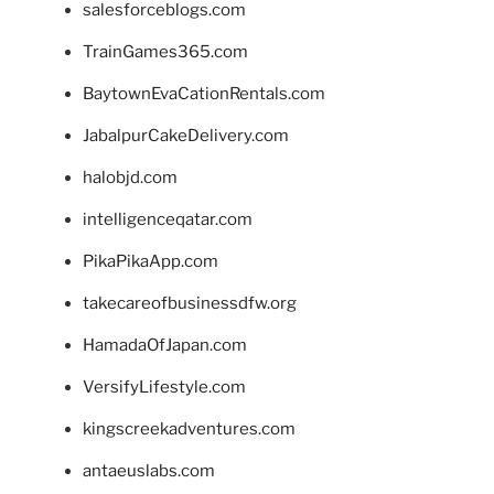
salesforceblogs.com
TrainGames365.com
BaytownEvaCationRentals.com
JabalpurCakeDelivery.com
halobjd.com
intelligenceqatar.com
PikaPikaApp.com
takecareofbusinessdfw.org
HamadaOfJapan.com
VersifyLifestyle.com
kingscreekadventures.com
antaeuslabs.com