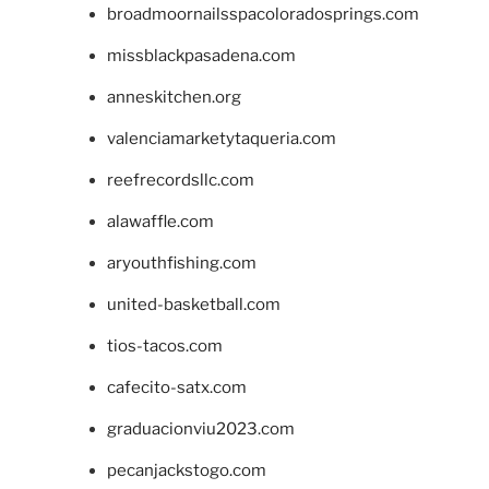
broadmoornailsspacoloradosprings.com
missblackpasadena.com
anneskitchen.org
valenciamarketytaqueria.com
reefrecordsllc.com
alawaffle.com
aryouthfishing.com
united-basketball.com
tios-tacos.com
cafecito-satx.com
graduacionviu2023.com
pecanjackstogo.com