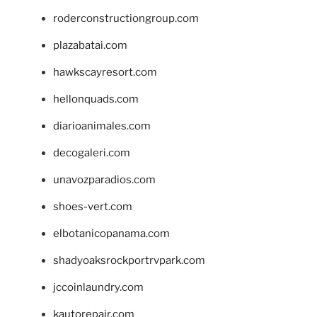
roderconstructiongroup.com
plazabatai.com
hawkscayresort.com
hellonquads.com
diarioanimales.com
decogaleri.com
unavozparadios.com
shoes-vert.com
elbotanicopanama.com
shadyoaksrockportrvpark.com
jccoinlaundry.com
kautorepair.com