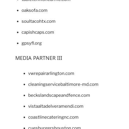
oaksofa.com
soultacohtx.com
capishcaps.com
gpsyfl.org
MEDIA PARTNER III
vwrepairarlington.com
cleaningservicebaltimore-md.com
beckslandscapeandfence.com
vistaaltadelveramendi.com
coastlinecateringnc.com
cuesburgershouston.com