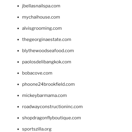
jbellasnailspa.com
mychaihouse.com
alvisgrooming.com
thegeorginaestate.com
blythewoodseafood.com
paolosdelibangkok.com
bobacove.com
phoone24brookfield.com
mickeybarmama.com
roadwayconstructioninc.com
shopdragonflyboutique.com
sportszilla.org