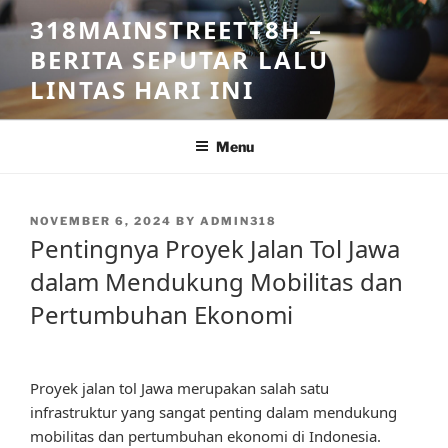
Skip
318MAINSTREETT8H –
to
BERITA SEPUTAR LALU
content
LINTAS HARI INI
Menu
POSTED
NOVEMBER 6, 2024
BY
ADMIN318
ON
Pentingnya Proyek Jalan Tol Jawa
dalam Mendukung Mobilitas dan
Pertumbuhan Ekonomi
Proyek jalan tol Jawa merupakan salah satu
infrastruktur yang sangat penting dalam mendukung
mobilitas dan pertumbuhan ekonomi di Indonesia.