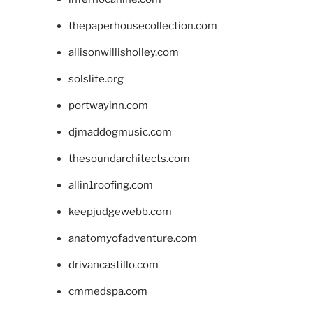
thepaperhousecollection.com
allisonwillisholley.com
solslite.org
portwayinn.com
djmaddogmusic.com
thesoundarchitects.com
allin1roofing.com
keepjudgewebb.com
anatomyofadventure.com
drivancastillo.com
cmmedspa.com