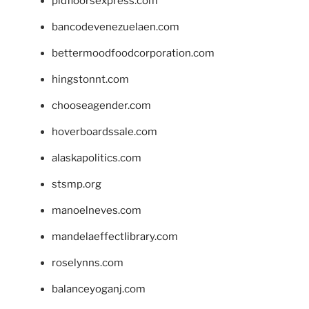
pidfloorsexpress.com
bancodevenezuelaen.com
bettermoodfoodcorporation.com
hingstonnt.com
chooseagender.com
hoverboardssale.com
alaskapolitics.com
stsmp.org
manoelneves.com
mandelaeffectlibrary.com
roselynns.com
balanceyoganj.com