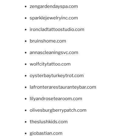
zengardendayspa.com
sparklejewelryinc.com
ironcladtattoostudio.com
bruinshome.com
annascleaningsvc.com
wolfcitytattoo.com
oysterbayturkeytrot.com
lafronterarestauranteybar.com
lilyandrosetearoom.com
olivesburgberrypatch.com
theslushkids.com
giobastian.com