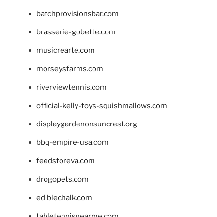
batchprovisionsbar.com
brasserie-gobette.com
musicrearte.com
morseysfarms.com
riverviewtennis.com
official-kelly-toys-squishmallows.com
displaygardenonsuncrest.org
bbq-empire-usa.com
feedstoreva.com
drogopets.com
ediblechalk.com
tabletennisnearme.com