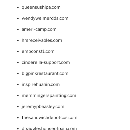
queensushipa.com
wendyweimerdds.com
ameri-camp.com
hrsreceivables.com
empconst1.com
cinderella-support.com
bigpinkrestaurant.com
inspirehuahin.com
memmingerspainting.com
jeremypbeasley.com
thesandwichdepotcos.com
drgiggleshouseofpain.com