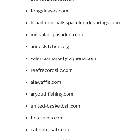
topgglasses.com
broadmoornailsspacoloradosprings.com
missblackpasadena.com
anneskitchen.org
valenciamarketytaqueria.com
reefrecordsllc.com
alawaffle.com
aryouthfishing.com
united-basketball.com
tios-tacos.com
cafecito-satx.com