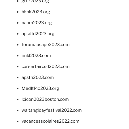
grur2023.org
hkhk2023.org
napm2023.org
apsdfd2023.org
forumausape2023.com
imkl2023.com
careerfaircsd2023.com
apsth2023.com
MedItRio2023.org
lcicon2023boston.com
waitangidayfestival2022.com
vacancesscolaires2022.com