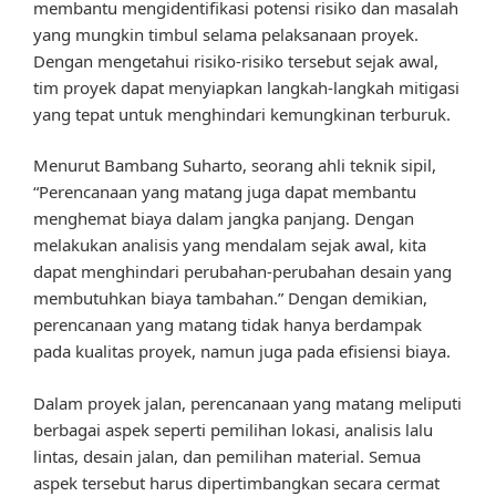
membantu mengidentifikasi potensi risiko dan masalah
yang mungkin timbul selama pelaksanaan proyek.
Dengan mengetahui risiko-risiko tersebut sejak awal,
tim proyek dapat menyiapkan langkah-langkah mitigasi
yang tepat untuk menghindari kemungkinan terburuk.
Menurut Bambang Suharto, seorang ahli teknik sipil,
“Perencanaan yang matang juga dapat membantu
menghemat biaya dalam jangka panjang. Dengan
melakukan analisis yang mendalam sejak awal, kita
dapat menghindari perubahan-perubahan desain yang
membutuhkan biaya tambahan.” Dengan demikian,
perencanaan yang matang tidak hanya berdampak
pada kualitas proyek, namun juga pada efisiensi biaya.
Dalam proyek jalan, perencanaan yang matang meliputi
berbagai aspek seperti pemilihan lokasi, analisis lalu
lintas, desain jalan, dan pemilihan material. Semua
aspek tersebut harus dipertimbangkan secara cermat