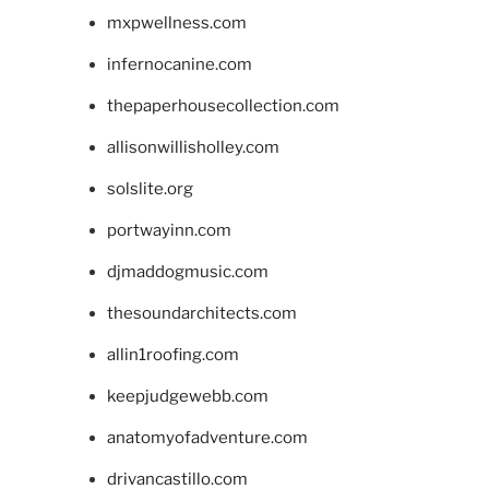
mxpwellness.com
infernocanine.com
thepaperhousecollection.com
allisonwillisholley.com
solslite.org
portwayinn.com
djmaddogmusic.com
thesoundarchitects.com
allin1roofing.com
keepjudgewebb.com
anatomyofadventure.com
drivancastillo.com