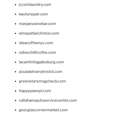
jccoinlaundry.com
kautorepair.com
marjaeswinebar.com
elmazatlanclinton.com
ideacoffeenyc.com
odieschillicothe.com
lacantinitagalesburg.com
pizzadeliverybristol.com
greenstarsmogcheck.com
happypawspl.com
callahansautoservicecenter.com
georgiascornermarket.com