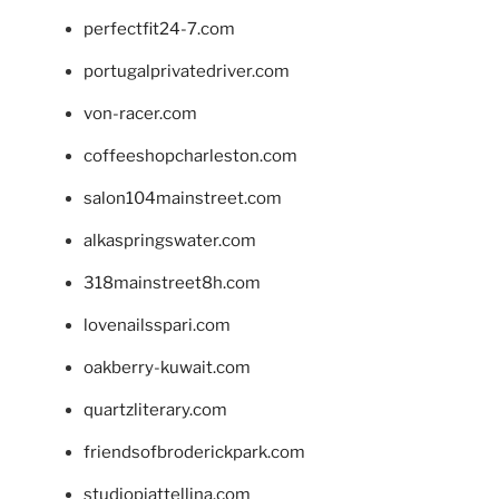
perfectfit24-7.com
portugalprivatedriver.com
von-racer.com
coffeeshopcharleston.com
salon104mainstreet.com
alkaspringswater.com
318mainstreet8h.com
lovenailsspari.com
oakberry-kuwait.com
quartzliterary.com
friendsofbroderickpark.com
studiopiattellina.com