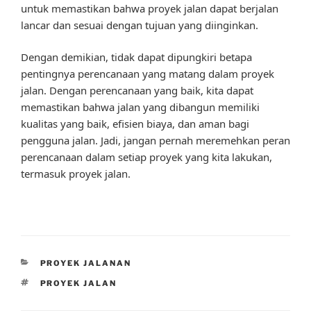
untuk memastikan bahwa proyek jalan dapat berjalan
lancar dan sesuai dengan tujuan yang diinginkan.
Dengan demikian, tidak dapat dipungkiri betapa
pentingnya perencanaan yang matang dalam proyek
jalan. Dengan perencanaan yang baik, kita dapat
memastikan bahwa jalan yang dibangun memiliki
kualitas yang baik, efisien biaya, dan aman bagi
pengguna jalan. Jadi, jangan pernah meremehkan peran
perencanaan dalam setiap proyek yang kita lakukan,
termasuk proyek jalan.
CATEGORIES
PROYEK JALANAN
TAGS
PROYEK JALAN