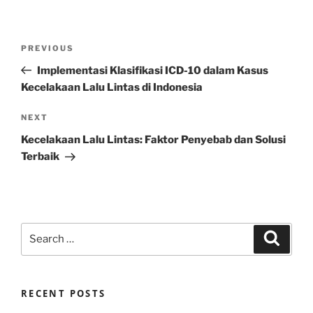
Post
Previous
PREVIOUS
navigation
Post
Implementasi Klasifikasi ICD-10 dalam Kasus
Kecelakaan Lalu Lintas di Indonesia
Next
NEXT
Post
Kecelakaan Lalu Lintas: Faktor Penyebab dan Solusi
Terbaik
Search
Search
for:
RECENT POSTS