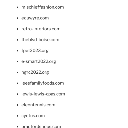
mischieffashion.com
eduwyre.com
retro-interiors.com
theblvd-boise.com
fpet2023.org
e-smart2022.org
ngrc2022.org
leesfamilyfoods.com
lewis-lewis-cpas.com
eleontennis.com
cyetus.com
bradfordshops.com