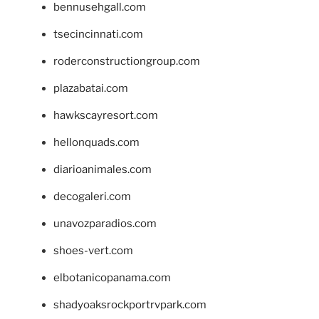
bennusehgall.com
tsecincinnati.com
roderconstructiongroup.com
plazabatai.com
hawkscayresort.com
hellonquads.com
diarioanimales.com
decogaleri.com
unavozparadios.com
shoes-vert.com
elbotanicopanama.com
shadyoaksrockportrvpark.com