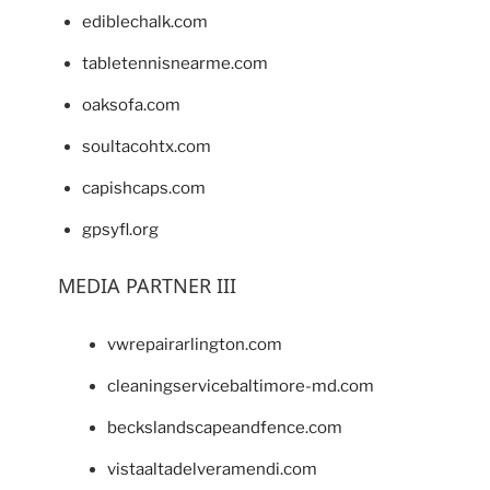
ediblechalk.com
tabletennisnearme.com
oaksofa.com
soultacohtx.com
capishcaps.com
gpsyfl.org
MEDIA PARTNER III
vwrepairarlington.com
cleaningservicebaltimore-md.com
beckslandscapeandfence.com
vistaaltadelveramendi.com