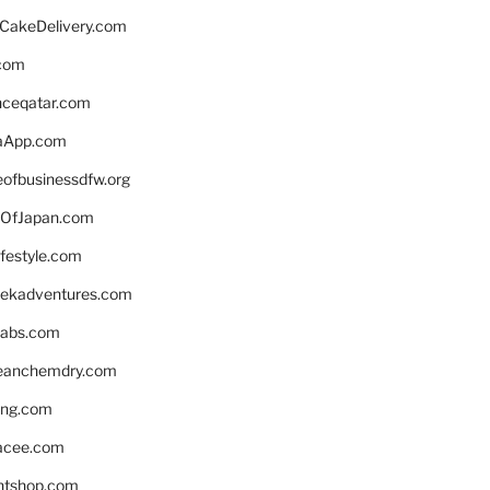
rCakeDelivery.com
.com
enceqatar.com
aApp.com
eofbusinessdfw.org
OfJapan.com
ifestyle.com
eekadventures.com
labs.com
leanchemdry.com
ing.com
acee.com
ntshop.com