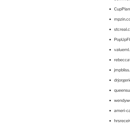
CupPlan
mpzin.c
stcreal.
PopUpFl
valueml
rebecca
jmpblis
drjorger
queensu
wendyw
ameri-
hrsrece