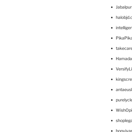
Jabalpu
halobjd
intellig
PikaPik
takecar
Hamada
VersifyL
kingscr
antaeus
purelyc
WishOp
shopleg
bonviva