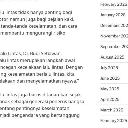
February 2026
u lintas tidak hanya penting bagi
January 2026
r, namun juga bagi pejalan kaki.
, tanda-tanda keselamatan, dan cara
December 20
 membantu mengurangi risiko
November 20
September 20
u Lintas, Dr. Budi Setiawan,
August 2025
alu lintas merupakan langkah awal
cegah kecelakaan lalu lintas. Dengan
July 2025
 keselamatan berlalu lintas, kita
June 2025
elakaan dan menyelamatkan nyawa.”
May 2025
u lintas juga harus ditanamkan sejak
April 2025
k-anak sebagai generasi penerus bangsa
entang pentingnya keselamatan
March 2025
menjadi pengendara yang bertanggung
February 2025