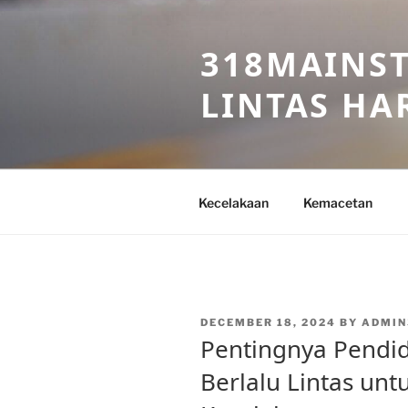
Skip
to
318MAINST
content
LINTAS HAR
Kecelakaan
Kemacetan
POSTED
DECEMBER 18, 2024
BY
ADMIN
ON
Pentingnya Pendi
Berlalu Lintas un