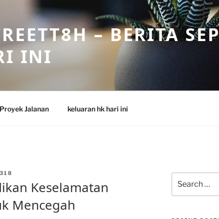
REETT8H – BERITA SE
I INI
Proyek Jalanan
keluaran hk hari ini
318
Search
dikan Keselamatan
for:
tuk Mencegah