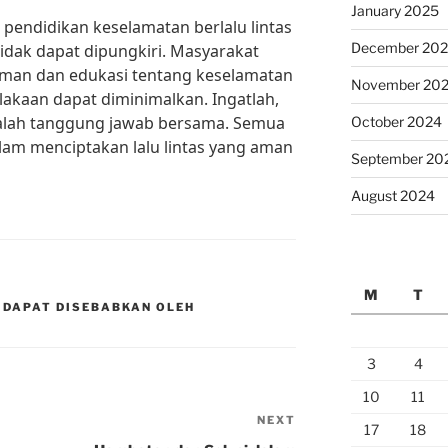
January 2025
pendidikan keselamatan berlalu lintas
December 20
dak dapat dipungkiri. Masyarakat
aman dan edukasi tentang keselamatan
November 20
elakaan dapat diminimalkan. Ingatlah,
dalah tanggung jawab bersama. Semua
October 2024
alam menciptakan lalu lintas yang aman
September 20
August 2024
M
T
 DAPAT DISEBABKAN OLEH
3
4
10
11
NEXT
Next
17
18
Post