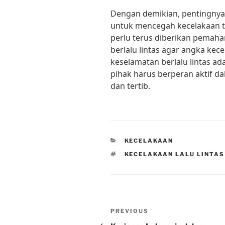
Dengan demikian, pentingnya 
untuk mencegah kecelakaan ti
perlu terus diberikan pemah
berlalu lintas agar angka kec
keselamatan berlalu lintas a
pihak harus berperan aktif d
dan tertib.
CATEGORIES
KECELAKAAN
TAGS
KECELAKAAN LALU LINTAS
Post
Previous
PREVIOUS
Post