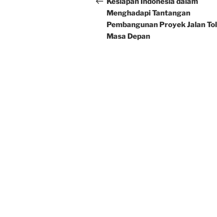
navigation
Kesiapan Indonesia dalam
Menghadapi Tantangan
Pembangunan Proyek Jalan Tol
Masa Depan