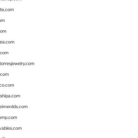
te.com
om
com
ea.com
.com
torresjewelry.com
s.com
ico.com
shipa.com
eimerdds.com
camp.com
ivables.com