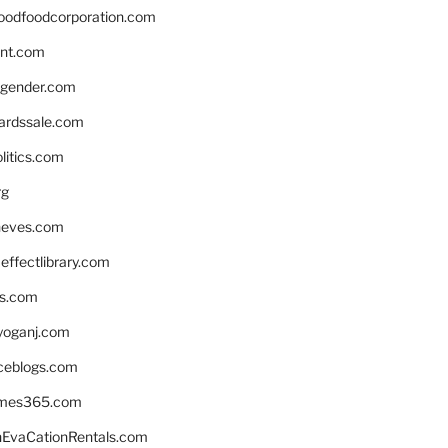
oodfoodcorporation.com
nnt.com
gender.com
ardssale.com
litics.com
rg
neves.com
ffectlibrary.com
ns.com
yoganj.com
rceblogs.com
ames365.com
EvaCationRentals.com