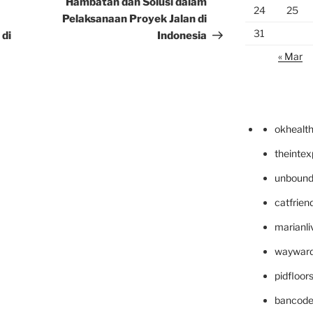
Hambatan dan Solusi dalam
24
25
Pelaksanaan Proyek Jalan di
31
 di
Indonesia
« Mar
okhealt
theinte
unbound
catfrien
marianli
wayward
pidfloo
bancode