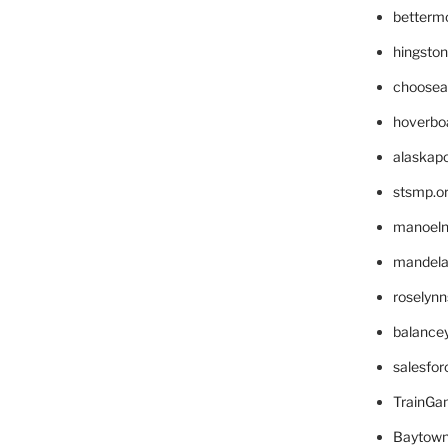
betterm
hingsto
choosea
hoverbo
alaskapo
stsmp.o
manoel
mandelae
roselyn
balance
salesfo
TrainG
Baytown