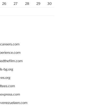
26
27
28
29
30
hcareers.com
xperience.com
edthefilm.com
ds-bg.org
ves.org
tees.com
rsexpress.com
venezuelaen.com