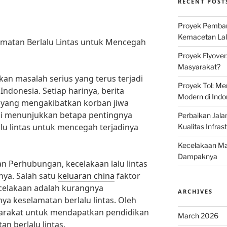
RECENT POST
Proyek Pemban
Kemacetan Lalu
amatan Berlalu Lintas untuk Mencegah
Proyek Flyover
Masyarakat?
kan masalah serius yang terus terjadi
Proyek Tol: Me
Indonesia. Setiap harinya, berita
Modern di Indo
as yang mengakibatkan korban jiwa
ini menunjukkan betapa pentingnya
Perbaikan Jala
lu lintas untuk mencegah terjadinya
Kualitas Infras
Kecelakaan Mau
Dampaknya
n Perhubungan, kecelakaan lalu lintas
nya. Salah satu
keluaran china
faktor
elakaan adalah kurangnya
ARCHIVES
a keselamatan berlalu lintas. Oleh
syarakat untuk mendapatkan pendidikan
March 2026
n berlalu lintas.