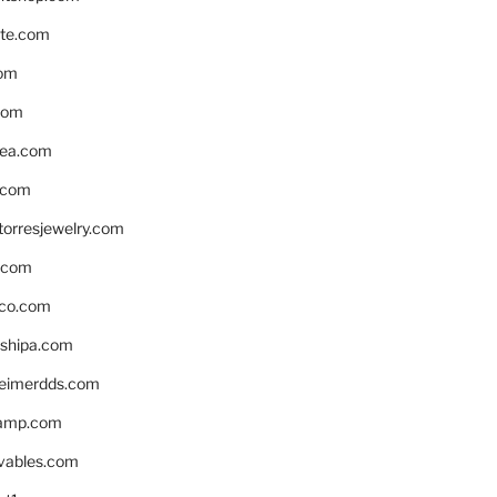
te.com
om
com
ea.com
.com
torresjewelry.com
s.com
ico.com
shipa.com
eimerdds.com
camp.com
ivables.com