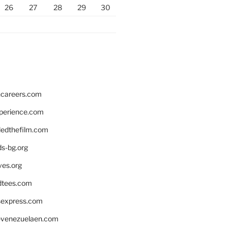
26
27
28
29
30
hcareers.com
xperience.com
edthefilm.com
ds-bg.org
ves.org
tees.com
rsexpress.com
venezuelaen.com