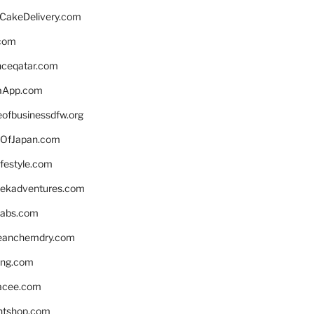
rCakeDelivery.com
.com
enceqatar.com
aApp.com
eofbusinessdfw.org
OfJapan.com
ifestyle.com
eekadventures.com
labs.com
leanchemdry.com
ing.com
acee.com
ntshop.com