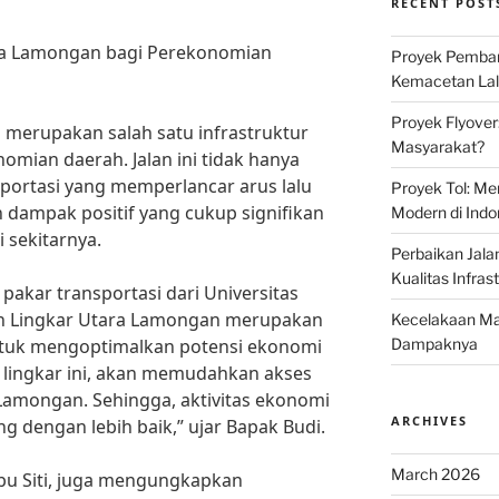
RECENT POST
ara Lamongan bagi Perekonomian
Proyek Pemban
Kemacetan Lalu
Proyek Flyover
 merupakan salah satu infrastruktur
Masyarakat?
nomian daerah. Jalan ini tidak hanya
sportasi yang memperlancar arus lalu
Proyek Tol: Me
n dampak positif yang cukup signifikan
Modern di Indo
 sekitarnya.
Perbaikan Jala
Kualitas Infras
pakar transportasi dari Universitas
an Lingkar Utara Lamongan merupakan
Kecelakaan Mau
ntuk mengoptimalkan potensi ekonomi
Dampaknya
 lingkar ini, akan memudahkan akses
 Lamongan. Sehingga, aktivitas ekonomi
ARCHIVES
g dengan lebih baik,” ujar Bapak Budi.
March 2026
Ibu Siti, juga mengungkapkan