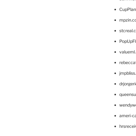
CupPlan
mpzin.c
stcreal.
PopUpFl
valueml
rebecca
jmpblis
drjorger
queensu
wendyw
ameri-
hrsrece