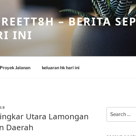
REETT8H – BERITA SE
I INI
Proyek Jalanan
keluaran hk hari ini
18
Search
Lingkar Utara Lamongan
for:
n Daerah