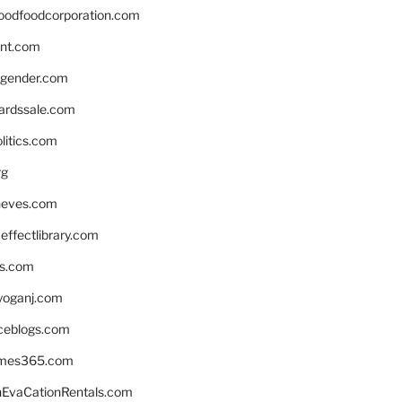
oodfoodcorporation.com
nnt.com
gender.com
ardssale.com
litics.com
rg
neves.com
ffectlibrary.com
ns.com
yoganj.com
rceblogs.com
ames365.com
EvaCationRentals.com