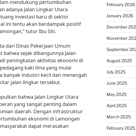
i dalam mendukung pertumbuhan
February 2026
n adanya Jalan Lingkar Utara
January 2026
ang investasi baru di sektor
al ini tentu akan berdampak positif
December 20
ongan,” tutur Ibu Siti.
November 20
ata dari Dinas Pekerjaan Umum
September 20
t bahwa sejak dibangunnya Jalan
di peningkatan aktivitas ekonomi di
August 2025
k pedagang kaki lima yang mulai
July 2025
rta banyak industri kecil dan menengah
tar jalan lingkar tersebut.
June 2025
May 2025
pulkan bahwa Jalan Lingkar Utara
eran yang sangat penting dalam
April 2025
mian daerah. Dengan infrastruktur
March 2025
ertumbuhan ekonomi di Lamongan
 masyarakat dapat merasakan
February 2025