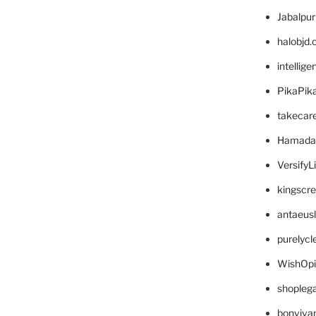
Jabalpu
halobjd
intellig
PikaPik
takecar
Hamada
VersifyL
kingscr
antaeus
purelyc
WishOp
shopleg
bonviva