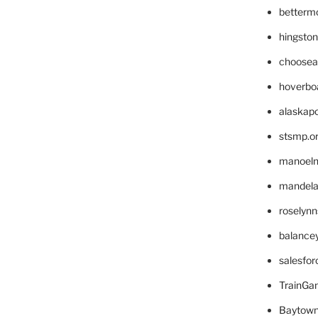
betterm
hingsto
choosea
hoverbo
alaskapo
stsmp.o
manoel
mandelae
roselyn
balance
salesfo
TrainG
Baytown