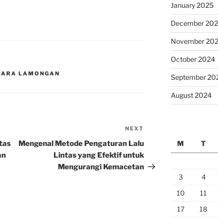
January 2025
December 20
November 20
October 2024
UTARA LAMONGAN
September 20
August 2024
NEXT
Next
Post
tas
Mengenal Metode Pengaturan Lalu
M
T
an
Lintas yang Efektif untuk
Mengurangi Kemacetan
3
4
10
11
17
18