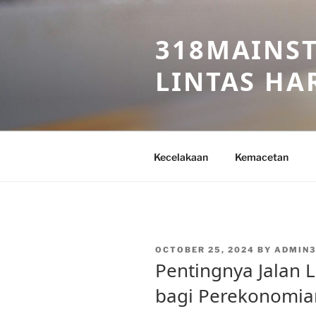
Skip
to
318MAINST
content
LINTAS HAR
Kecelakaan
Kemacetan
POSTED
OCTOBER 25, 2024
BY
ADMIN3
ON
Pentingnya Jalan 
bagi Perekonomia