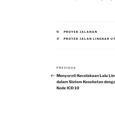
CATEGORIES
PROYEK JALANAN
TAGS
PROYEK JALAN LINGKAR 
Post
Previous
PREVIOUS
navigation
Post
Menyoroti Kecelakaan Lalu Lin
dalam Sistem Kesehatan deng
Kode ICD 10