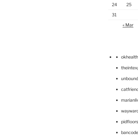
24
25
31
« Mar
okhealt
theinte
unbound
catfrien
marianli
wayward
pidfloo
bancode