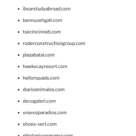
ibsarstudyabroad.com
bennusehgall.com
tsecincinnati.com
roderconstructiongroup.com
plazabatai.com
hawkscayresort.com
hellonquads.com
diarioanimales.com
decogaleri.com
unavozparadios.com
shoes-vert.com
elbotanicopanama.com