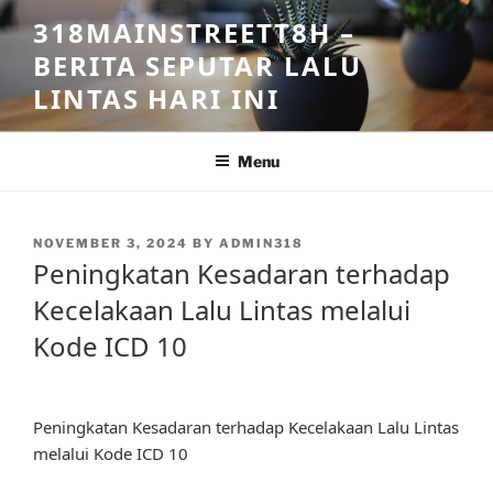
Skip
318MAINSTREETT8H –
to
BERITA SEPUTAR LALU
content
LINTAS HARI INI
Menu
POSTED
NOVEMBER 3, 2024
BY
ADMIN318
ON
Peningkatan Kesadaran terhadap
Kecelakaan Lalu Lintas melalui
Kode ICD 10
Peningkatan Kesadaran terhadap Kecelakaan Lalu Lintas
melalui Kode ICD 10