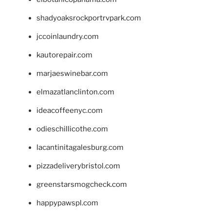
shadyoaksrockportrvpark.com
jccoinlaundry.com
kautorepair.com
marjaeswinebar.com
elmazatlanclinton.com
ideacoffeenyc.com
odieschillicothe.com
lacantinitagalesburg.com
pizzadeliverybristol.com
greenstarsmogcheck.com
happypawspl.com