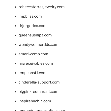
rebeccatorresjewelry.com
jmpbliss.com
drjorgerico.com
queensushipa.com
wendyweimerdds.com
ameri-camp.com
hrsreceivables.com
empconst1.com
cinderella-support.com
bigpinkrestaurant.com
inspirehuahin.com
memmingerspainting.com