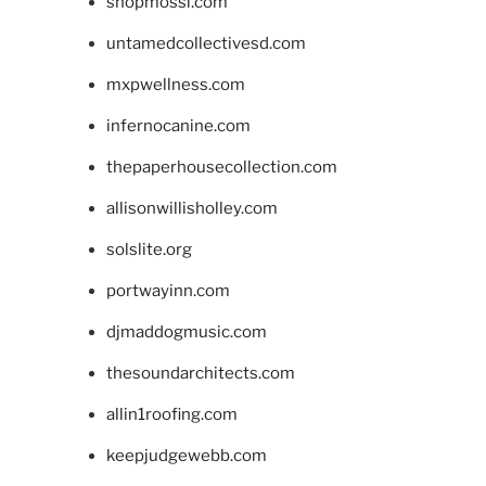
shopmossi.com
untamedcollectivesd.com
mxpwellness.com
infernocanine.com
thepaperhousecollection.com
allisonwillisholley.com
solslite.org
portwayinn.com
djmaddogmusic.com
thesoundarchitects.com
allin1roofing.com
keepjudgewebb.com