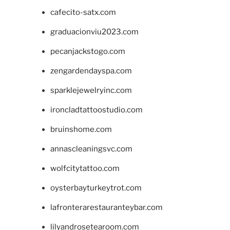
cafecito-satx.com
graduacionviu2023.com
pecanjackstogo.com
zengardendayspa.com
sparklejewelryinc.com
ironcladtattoostudio.com
bruinshome.com
annascleaningsvc.com
wolfcitytattoo.com
oysterbayturkeytrot.com
lafronterarestauranteybar.com
lilyandrosetearoom.com