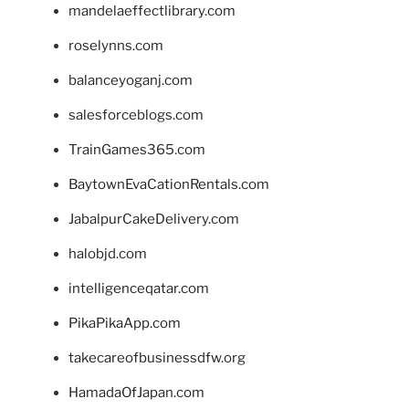
mandelaeffectlibrary.com
roselynns.com
balanceyoganj.com
salesforceblogs.com
TrainGames365.com
BaytownEvaCationRentals.com
JabalpurCakeDelivery.com
halobjd.com
intelligenceqatar.com
PikaPikaApp.com
takecareofbusinessdfw.org
HamadaOfJapan.com