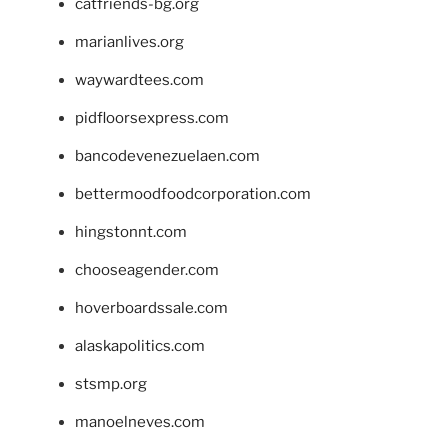
catfriends-bg.org
marianlives.org
waywardtees.com
pidfloorsexpress.com
bancodevenezuelaen.com
bettermoodfoodcorporation.com
hingstonnt.com
chooseagender.com
hoverboardssale.com
alaskapolitics.com
stsmp.org
manoelneves.com