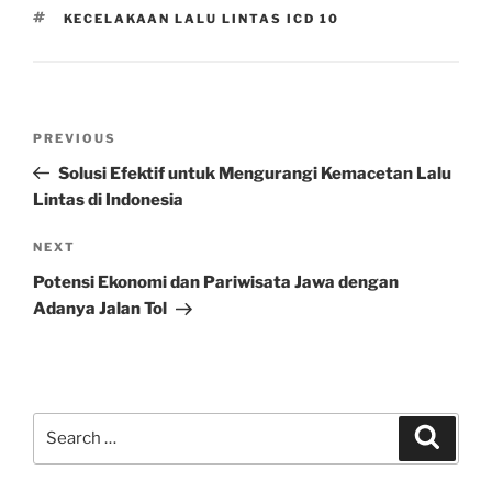
TAGS
KECELAKAAN LALU LINTAS ICD 10
Post
Previous
PREVIOUS
navigation
Post
Solusi Efektif untuk Mengurangi Kemacetan Lalu
Lintas di Indonesia
Next
NEXT
Post
Potensi Ekonomi dan Pariwisata Jawa dengan
Adanya Jalan Tol
Search
Search
for: