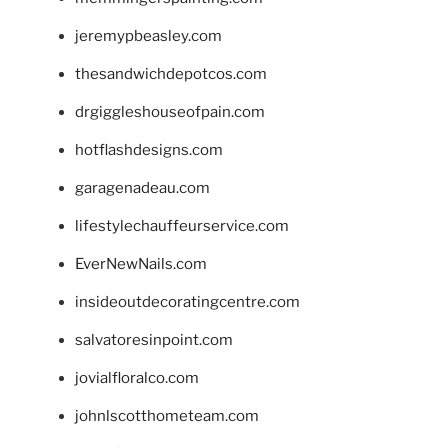
jeremypbeasley.com
thesandwichdepotcos.com
drgiggleshouseofpain.com
hotflashdesigns.com
garagenadeau.com
lifestylechauffeurservice.com
EverNewNails.com
insideoutdecoratingcentre.com
salvatoresinpoint.com
jovialfloralco.com
johnlscotthometeam.com