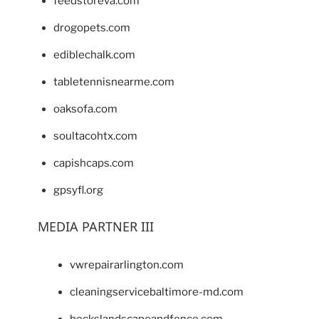
feedstoreva.com
drogopets.com
ediblechalk.com
tabletennisnearme.com
oaksofa.com
soultacohtx.com
capishcaps.com
gpsyfl.org
MEDIA PARTNER III
vwrepairarlington.com
cleaningservicebaltimore-md.com
beckslandscapeandfence.com