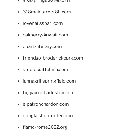
alkaspringswater.com
318mainstreet8h.com
lovenailsspari.com
oakberry-kuwait.com
quartzliterary.com
friendsofbroderickpark.com
studiopiattellina.com
jannagrillspringfield.com
fujiyamacharleston.com
elpatronchardon.com
donglaishun-order.com
fiamc-rome2022.org