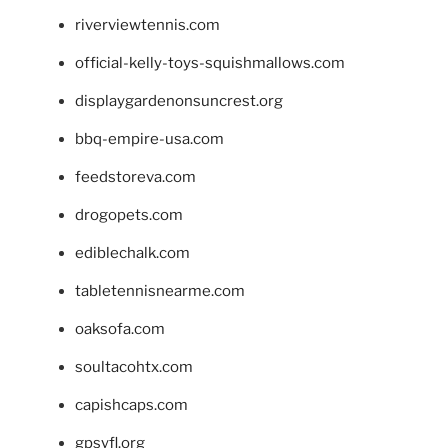
riverviewtennis.com
official-kelly-toys-squishmallows.com
displaygardenonsuncrest.org
bbq-empire-usa.com
feedstoreva.com
drogopets.com
ediblechalk.com
tabletennisnearme.com
oaksofa.com
soultacohtx.com
capishcaps.com
gpsyfl.org