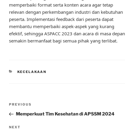
memperbaiki format serta konten acara agar tetap
relevan dengan perkembangan industri dan kebutuhan
peserta. Implementasi feedback dari peserta dapat
membantu memperbaiki aspek-aspek yang kurang
efektif, sehingga ASPACC 2023 dan acara di masa depan
semakin bermanfaat bagi semua pihak yang terlibat.
CATEGORIES
KECELAKAAN
Post
Previous
PREVIOUS
navigation
Post
Memperkuat Tim Kesehatan di APSSM 2024
Next
NEXT