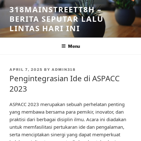
Skip
318MAINSTREETT8H –
to
BERITA SEPUTAR LALU
content
LINTAS HARI INI
Menu
POSTED
APRIL 7, 2025
BY
ADMIN318
ON
Pengintegrasian Ide di ASPACC
2023
ASPACC 2023 merupakan sebuah perhelatan penting
yang membawa bersama para pemikir, inovator, dan
praktisi dari berbagai disiplin ilmu. Acara ini diadakan
untuk memfasilitasi pertukaran ide dan pengalaman,
serta menciptakan sinergi yang dapat memperkuat