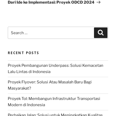
Post
Dari Ide ke Implementasi: Proyek ODCD 2024
Search
Search
for:
RECENT POSTS
Proyek Pembangunan Underpass: Solusi Kemacetan
Lalu Lintas di Indonesia
Proyek Flyover: Solusi Atau Masalah Baru Bagi
Masyarakat?
Proyek Tol: Membangun Infrastruktur Transportasi
Modern di Indonesia
Perbaikan Jalan: Solusi untuk Meningkatkan Kualitas