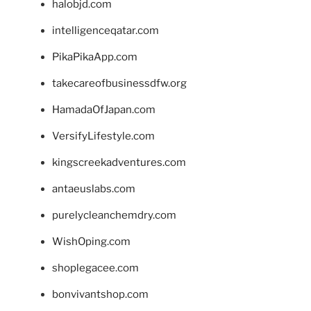
halobjd.com
intelligenceqatar.com
PikaPikaApp.com
takecareofbusinessdfw.org
HamadaOfJapan.com
VersifyLifestyle.com
kingscreekadventures.com
antaeuslabs.com
purelycleanchemdry.com
WishOping.com
shoplegacee.com
bonvivantshop.com