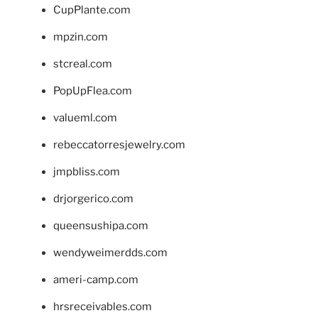
CupPlante.com
mpzin.com
stcreal.com
PopUpFlea.com
valueml.com
rebeccatorresjewelry.com
jmpbliss.com
drjorgerico.com
queensushipa.com
wendyweimerdds.com
ameri-camp.com
hrsreceivables.com