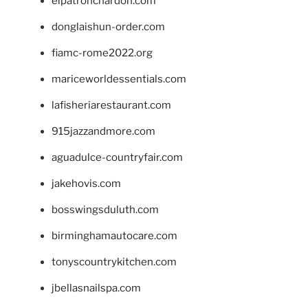
elpatronchardon.com
donglaishun-order.com
fiamc-rome2022.org
mariceworldessentials.com
lafisheriarestaurant.com
915jazzandmore.com
aguadulce-countryfair.com
jakehovis.com
bosswingsduluth.com
birminghamautocare.com
tonyscountrykitchen.com
jbellasnailspa.com