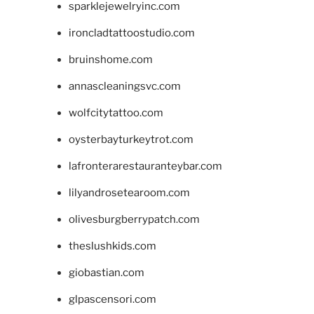
sparklejewelryinc.com
ironcladtattoostudio.com
bruinshome.com
annascleaningsvc.com
wolfcitytattoo.com
oysterbayturkeytrot.com
lafronterarestauranteybar.com
lilyandrosetearoom.com
olivesburgberrypatch.com
theslushkids.com
giobastian.com
glpascensori.com