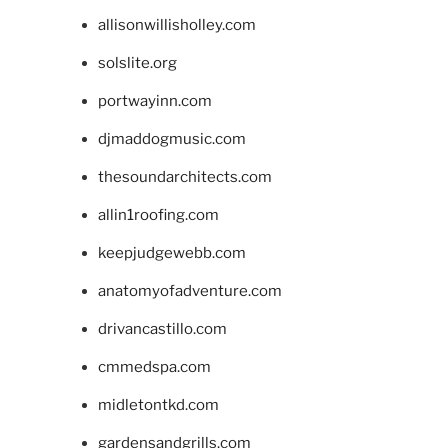
allisonwillisholley.com
solslite.org
portwayinn.com
djmaddogmusic.com
thesoundarchitects.com
allin1roofing.com
keepjudgewebb.com
anatomyofadventure.com
drivancastillo.com
cmmedspa.com
midletontkd.com
gardensandgrills.com