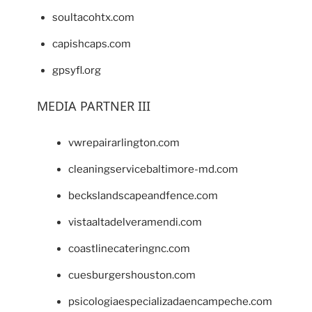
soultacohtx.com
capishcaps.com
gpsyfl.org
MEDIA PARTNER III
vwrepairarlington.com
cleaningservicebaltimore-md.com
beckslandscapeandfence.com
vistaaltadelveramendi.com
coastlinecateringnc.com
cuesburgershouston.com
psicologiaespecializadaencampeche.com