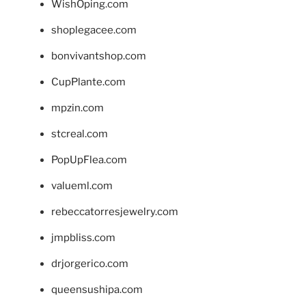
WishOping.com
shoplegacee.com
bonvivantshop.com
CupPlante.com
mpzin.com
stcreal.com
PopUpFlea.com
valueml.com
rebeccatorresjewelry.com
jmpbliss.com
drjorgerico.com
queensushipa.com