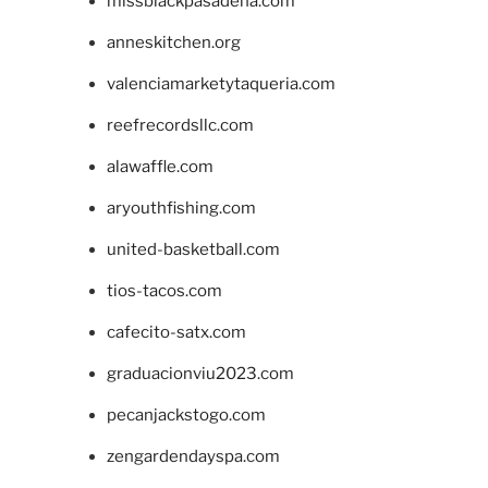
missblackpasadena.com
anneskitchen.org
valenciamarketytaqueria.com
reefrecordsllc.com
alawaffle.com
aryouthfishing.com
united-basketball.com
tios-tacos.com
cafecito-satx.com
graduacionviu2023.com
pecanjackstogo.com
zengardendayspa.com