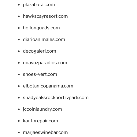
plazabatai.com
hawkscayresort.com
hellonquads.com
diarioanimales.com
decogaleri.com
unavozparadios.com
shoes-vert.com
elbotanicopanama.com
shadyoaksrockportrvpark.com
jccoinlaundry.com
kautorepair.com
marjaeswinebar.com