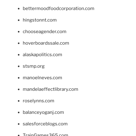
bettermoodfoodcorporation.com
hingstonnt.com
chooseagender.com
hoverboardssale.com
alaskapolitics.com
stsmp.org
manoelneves.com
mandelaeffectlibrary.com
roselynns.com
balanceyoganj.com
salesforceblogs.com
TrainGames365.com