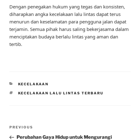
Dengan penegakan hukum yang tegas dan konsisten,
diharapkan angka kecelakaan lalu lintas dapat terus
menurun dan keselamatan para pengguna jalan dapat
terjamin. Semua pihak harus saling bekerjasama dalam
menciptakan budaya berlalu lintas yang aman dan
tertib.
CATEGORIES
KECELAKAAN
TAGS
KECELAKAAN LALU LINTAS TERBARU
Post
Previous
PREVIOUS
navigation
Post
Perubahan Gaya Hidup untuk Mengurangi