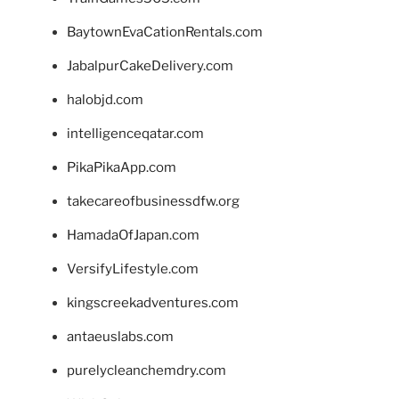
BaytownEvaCationRentals.com
JabalpurCakeDelivery.com
halobjd.com
intelligenceqatar.com
PikaPikaApp.com
takecareofbusinessdfw.org
HamadaOfJapan.com
VersifyLifestyle.com
kingscreekadventures.com
antaeuslabs.com
purelycleanchemdry.com