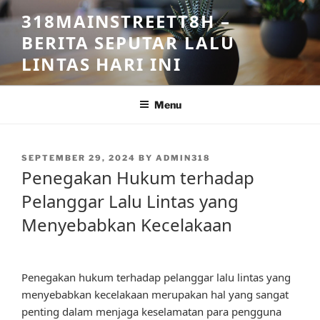
Skip
318MAINSTREETT8H –
to
BERITA SEPUTAR LALU
content
LINTAS HARI INI
Menu
POSTED
SEPTEMBER 29, 2024
BY
ADMIN318
ON
Penegakan Hukum terhadap
Pelanggar Lalu Lintas yang
Menyebabkan Kecelakaan
Penegakan hukum terhadap pelanggar lalu lintas yang
menyebabkan kecelakaan merupakan hal yang sangat
penting dalam menjaga keselamatan para pengguna