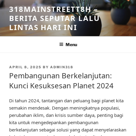
Skip
318MAINSTREETT8H –
to
BERITA SEPUTAR LALU
content
LINTAS HARI INI
Menu
POSTED
APRIL 8, 2025
BY
ADMIN318
ON
Pembangunan Berkelanjutan:
Kunci Kesuksesan Planet 2024
Di tahun 2024, tantangan dan peluang bagi planet kita
semakin mendesak. Dengan meningkatnya populasi,
perubahan iklim, dan krisis sumber daya, penting bagi
kita untuk mengedepankan pembangunan
berkelanjutan sebagai solusi yang dapat menyelaraskan