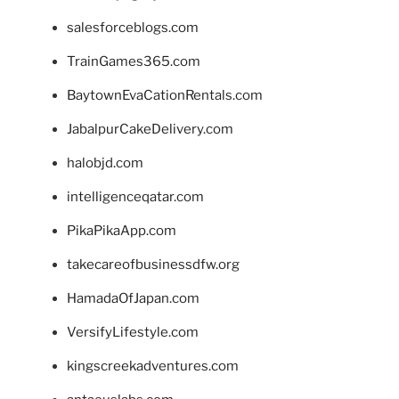
salesforceblogs.com
TrainGames365.com
BaytownEvaCationRentals.com
JabalpurCakeDelivery.com
halobjd.com
intelligenceqatar.com
PikaPikaApp.com
takecareofbusinessdfw.org
HamadaOfJapan.com
VersifyLifestyle.com
kingscreekadventures.com