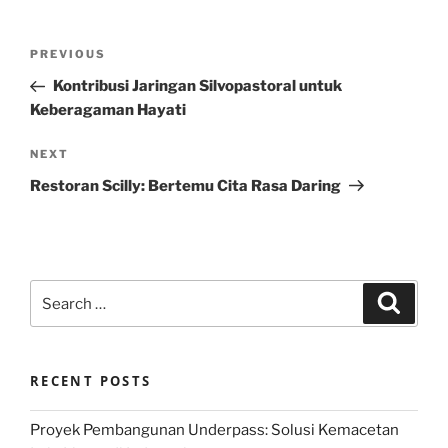
Post
Previous
PREVIOUS
navigation
Post
Kontribusi Jaringan Silvopastoral untuk
Keberagaman Hayati
Next
NEXT
Post
Restoran Scilly: Bertemu Cita Rasa Daring
Search
Search
for:
RECENT POSTS
Proyek Pembangunan Underpass: Solusi Kemacetan