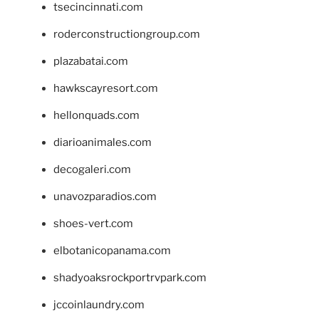
tsecincinnati.com
roderconstructiongroup.com
plazabatai.com
hawkscayresort.com
hellonquads.com
diarioanimales.com
decogaleri.com
unavozparadios.com
shoes-vert.com
elbotanicopanama.com
shadyoaksrockportrvpark.com
jccoinlaundry.com