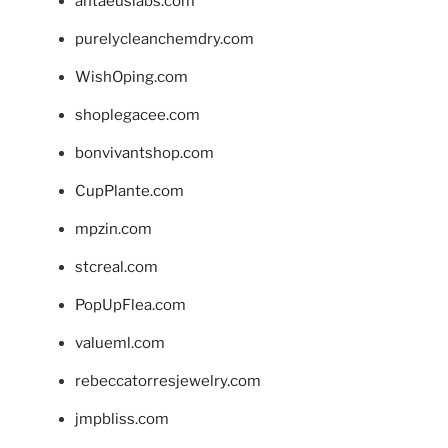
antaeuslabs.com
purelycleanchemdry.com
WishOping.com
shoplegacee.com
bonvivantshop.com
CupPlante.com
mpzin.com
stcreal.com
PopUpFlea.com
valueml.com
rebeccatorresjewelry.com
jmpbliss.com