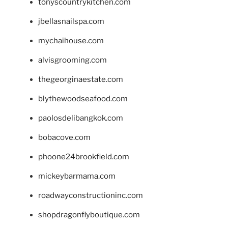
tonyscountrykitchen.com
jbellasnailspa.com
mychaihouse.com
alvisgrooming.com
thegeorginaestate.com
blythewoodseafood.com
paolosdelibangkok.com
bobacove.com
phoone24brookfield.com
mickeybarmama.com
roadwayconstructioninc.com
shopdragonflyboutique.com