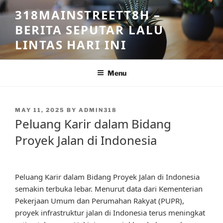
Skip
318MAINSTREETT8H –
to
BERITA SEPUTAR LALU
content
LINTAS HARI INI
Menu
POSTED
MAY 11, 2025
BY
ADMIN318
ON
Peluang Karir dalam Bidang
Proyek Jalan di Indonesia
Peluang Karir dalam Bidang Proyek Jalan di Indonesia
semakin terbuka lebar. Menurut data dari Kementerian
Pekerjaan Umum dan Perumahan Rakyat (PUPR),
proyek infrastruktur jalan di Indonesia terus meningkat