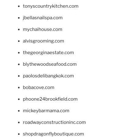
tonyscountrykitchen.com
jbellasnailspa.com
mychaihouse.com
alvisgrooming.com
thegeorginaestate.com
blythewoodseafood.com
paolosdelibangkok.com
bobacove.com
phoone24brookfield.com
mickeybarmama.com
roadwayconstructioninc.com
shopdragonflyboutique.com