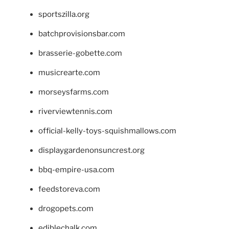
sportszilla.org
batchprovisionsbar.com
brasserie-gobette.com
musicrearte.com
morseysfarms.com
riverviewtennis.com
official-kelly-toys-squishmallows.com
displaygardenonsuncrest.org
bbq-empire-usa.com
feedstoreva.com
drogopets.com
ediblechalk.com