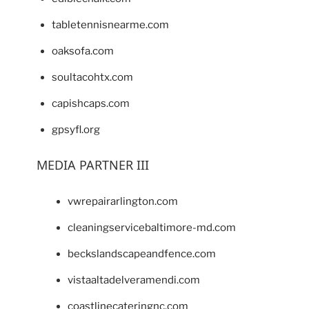
tabletennisnearme.com
oaksofa.com
soultacohtx.com
capishcaps.com
gpsyfl.org
MEDIA PARTNER III
vwrepairarlington.com
cleaningservicebaltimore-md.com
beckslandscapeandfence.com
vistaaltadelveramendi.com
coastlinecateringnc.com