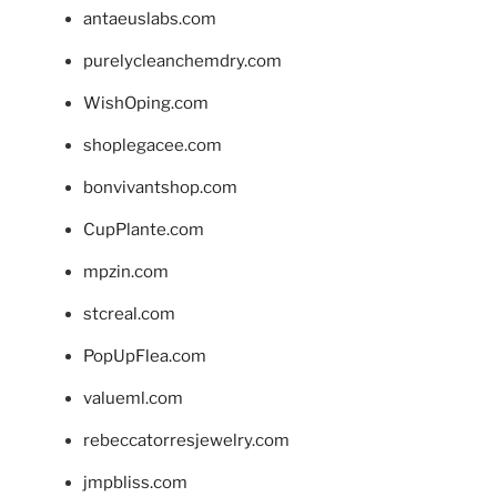
antaeuslabs.com
purelycleanchemdry.com
WishOping.com
shoplegacee.com
bonvivantshop.com
CupPlante.com
mpzin.com
stcreal.com
PopUpFlea.com
valueml.com
rebeccatorresjewelry.com
jmpbliss.com