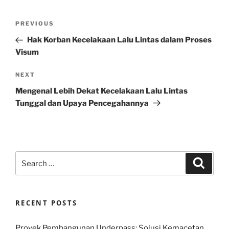
Post
Previous
PREVIOUS
navigation
Post
Hak Korban Kecelakaan Lalu Lintas dalam Proses
Visum
Next
NEXT
Post
Mengenal Lebih Dekat Kecelakaan Lalu Lintas
Tunggal dan Upaya Pencegahannya
Search
Search
for:
RECENT POSTS
Proyek Pembangunan Underpass: Solusi Kemacetan