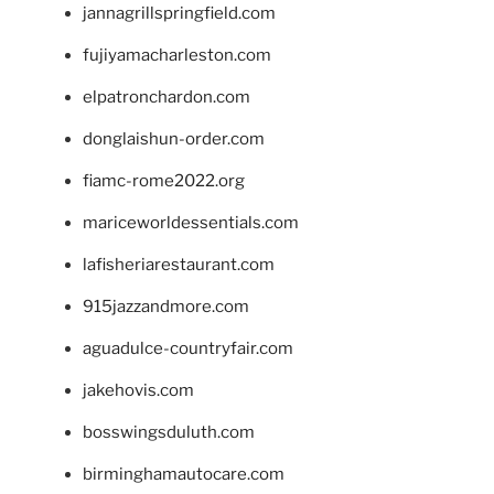
jannagrillspringfield.com
fujiyamacharleston.com
elpatronchardon.com
donglaishun-order.com
fiamc-rome2022.org
mariceworldessentials.com
lafisheriarestaurant.com
915jazzandmore.com
aguadulce-countryfair.com
jakehovis.com
bosswingsduluth.com
birminghamautocare.com