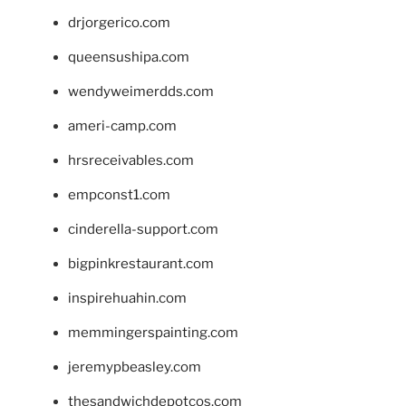
drjorgerico.com
queensushipa.com
wendyweimerdds.com
ameri-camp.com
hrsreceivables.com
empconst1.com
cinderella-support.com
bigpinkrestaurant.com
inspirehuahin.com
memmingerspainting.com
jeremypbeasley.com
thesandwichdepotcos.com