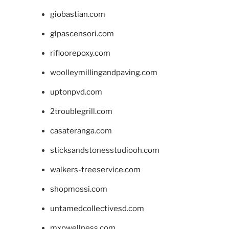
giobastian.com
glpascensori.com
rifloorepoxy.com
woolleymillingandpaving.com
uptonpvd.com
2troublegrill.com
casateranga.com
sticksandstonesstudiooh.com
walkers-treeservice.com
shopmossi.com
untamedcollectivesd.com
mxpwellness.com