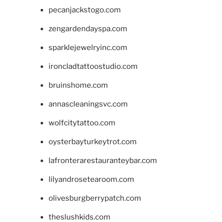
pecanjackstogo.com
zengardendayspa.com
sparklejewelryinc.com
ironcladtattoostudio.com
bruinshome.com
annascleaningsvc.com
wolfcitytattoo.com
oysterbayturkeytrot.com
lafronterarestauranteybar.com
lilyandrosetearoom.com
olivesburgberrypatch.com
theslushkids.com