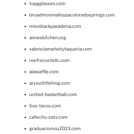
topgglasses.com
broadmoornailsspacoloradosprings.com
missblackpasadena.com
anneskitchen.org
valenciamarketytaqueria.com
reefrecordsllc.com
alawaffle.com
aryouthfishing.com
united-basketball.com
tios-tacos.com
cafecito-satx.com
graduacionviu2023.com