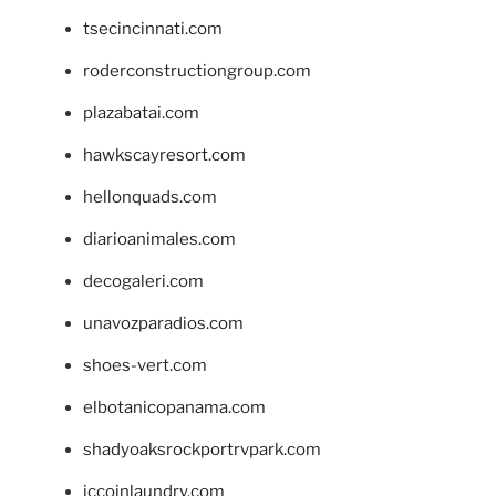
tsecincinnati.com
roderconstructiongroup.com
plazabatai.com
hawkscayresort.com
hellonquads.com
diarioanimales.com
decogaleri.com
unavozparadios.com
shoes-vert.com
elbotanicopanama.com
shadyoaksrockportrvpark.com
jccoinlaundry.com