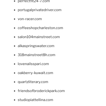
perfectfit24-7.com
portugalprivatedriver.com
von-racer.com
coffeeshopcharleston.com
salon104mainstreet.com
alkaspringswater.com
318mainstreet8h.com
lovenailsspari.com
oakberry-kuwait.com
quartzliterary.com
friendsofbroderickpark.com
studiopiattellina.com