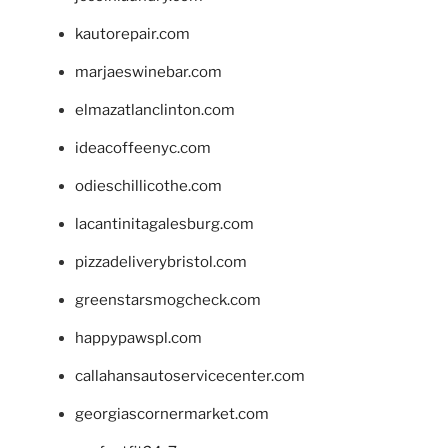
kautorepair.com
marjaeswinebar.com
elmazatlanclinton.com
ideacoffeenyc.com
odieschillicothe.com
lacantinitagalesburg.com
pizzadeliverybristol.com
greenstarsmogcheck.com
happypawspl.com
callahansautoservicecenter.com
georgiascornermarket.com