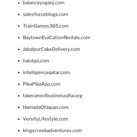
balanceyoganj.com
salesforceblogs.com
TrainGames365.com
BaytownEvaCationRentals.com
JabalpurCakeDelivery.com
halobjd.com
intelligenceqatar.com
PikaPikaApp.com
takecareofbusinessdfw.org
HamadaOfJapan.com
VersifyLifestyle.com
kingscreekadventures.com