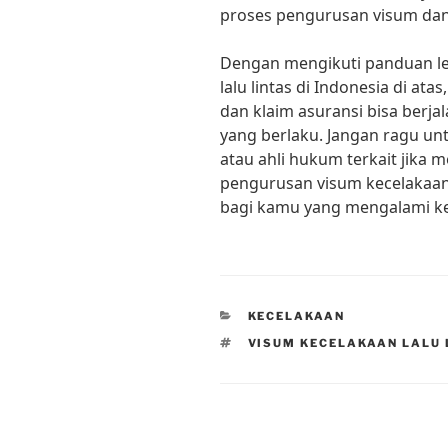
proses pengurusan visum dan k
Dengan mengikuti panduan l
lalu lintas di Indonesia di a
dan klaim asuransi bisa berja
yang berlaku. Jangan ragu u
atau ahli hukum terkait jika 
pengurusan visum kecelakaan
bagi kamu yang mengalami kece
CATEGORIES
KECELAKAAN
TAGS
VISUM KECELAKAAN LALU 