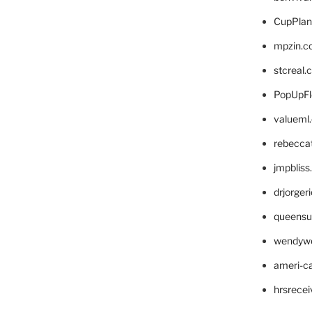
CupPlan
mpzin.c
stcreal.
PopUpFl
valueml
rebecca
jmpblis
drjorger
queensu
wendyw
ameri-
hrsrece