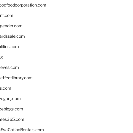
oodfoodcorporation.com
nnt.com
gender.com
ardssale.com
litics.com
rg
neves.com
ffectlibrary.com
ns.com
yoganj.com
rceblogs.com
ames365.com
EvaCationRentals.com