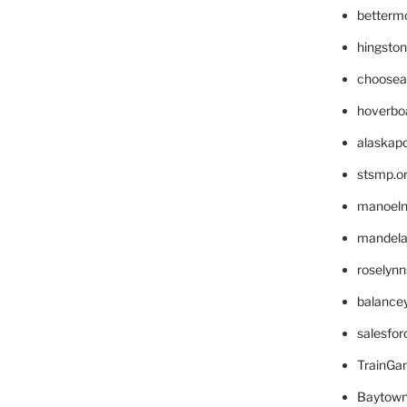
betterm
hingsto
choosea
hoverbo
alaskapo
stsmp.o
manoel
mandelae
roselyn
balance
salesfo
TrainG
Baytown