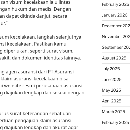
an visum kecelakaan lalu lintas
February 2026
tingan hukum dan medis. Dengan
January 2026
n dapat ditindaklanjuti secara
ur.”
December 20
sum kecelakaan, langkah selanjutnya
November 20
nsi kecelakaan. Pastikan kamu
September 20
diperlukan, seperti surat visum,
akit, dan dokumen identitas lainnya.
August 2025
July 2025
ng agen asuransi dari PT Asuransi
 klaim asuransi kecelakaan bisa
June 2025
ui website resmi perusahaan asuransi.
May 2025
 diajukan lengkap dan sesuai dengan
April 2025
March 2025
rus surat keterangan sehat dari
erluan pengajuan klaim asuransi.
February 2025
 diajukan lengkap dan akurat agar