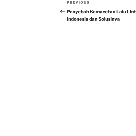
Post
Previous
PREVIOUS
navigation
Post
Penyebab Kemacetan Lalu Lint
Indonesia dan Solusinya