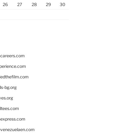
26
27
28
29
30
hcareers.com
xperience.com
edthefilm.com
ds-bg.org
ves.org
tees.com
rsexpress.com
venezuelaen.com