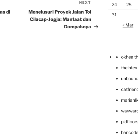
NEXT
Next
24
25
Post
as di
Menelusuri Proyek Jalan Tol
31
Cilacap-Jogja: Manfaat dan
« Mar
Dampaknya
okhealt
theinte
unbound
catfrien
marianli
wayward
pidfloo
bancode