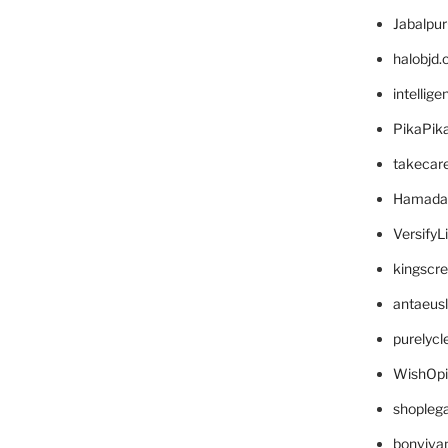
Jabalpu
halobjd
intellig
PikaPik
takecar
Hamada
VersifyL
kingscr
antaeus
purelyc
WishOp
shopleg
bonviva