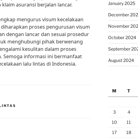
January 2025
laim asuransi berjalan lancar.
December 20
engkap mengurus visum kecelakaan
tas, diharapkan proses pengurusan visum
November 20
lan dengan lancar dan sesuai prosedur
October 2024
ntuk menghubungi pihak berwenang
mengalami kesulitan dalam proses
September 20
. Semoga informasi ini bermanfaat
August 2024
lakaan lalu lintas di Indonesia.
M
T
LINTAS
3
4
10
11
17
18