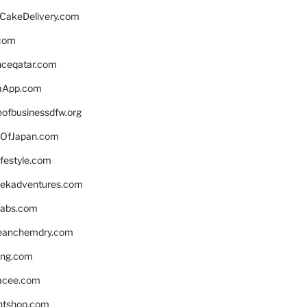
rCakeDelivery.com
.com
enceqatar.com
aApp.com
eofbusinessdfw.org
OfJapan.com
ifestyle.com
eekadventures.com
labs.com
leanchemdry.com
ing.com
acee.com
ntshop.com