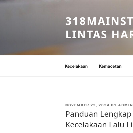
Skip
to
318MAINST
content
LINTAS HAR
Kecelakaan
Kemacetan
POSTED
NOVEMBER 22, 2024
BY
ADMIN
ON
Panduan Lengkap
Kecelakaan Lalu Li