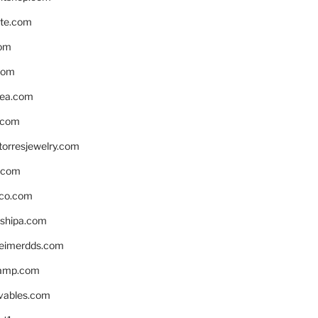
te.com
om
com
ea.com
.com
torresjewelry.com
s.com
ico.com
shipa.com
eimerdds.com
camp.com
ivables.com