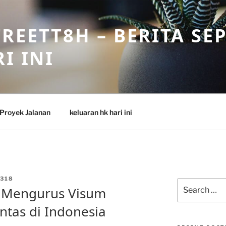
REETT8H – BERITA SE
I INI
Proyek Jalanan
keluaran hk hari ini
318
Search
 Mengurus Visum
for:
ntas di Indonesia