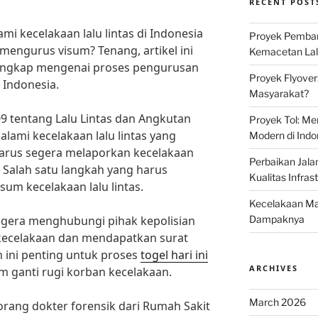
RECENT POST
 kecelakaan lalu lintas di Indonesia
Proyek Pemban
engurus visum? Tenang, artikel ini
Kemacetan Lalu
ngkap mengenai proses pengurusan
Proyek Flyover
i Indonesia.
Masyarakat?
9 tentang Lalu Lintas dan Angkutan
Proyek Tol: Me
alami kecelakaan lalu lintas yang
Modern di Indo
arus segera melaporkan kecelakaan
Perbaikan Jala
 Salah satu langkah yang harus
Kualitas Infras
um kecelakaan lalu lintas.
Kecelakaan Mau
gera menghubungi pihak kepolisian
Dampaknya
kecelakaan dan mendapatkan surat
m ini penting untuk proses
togel hari ini
ARCHIVES
m ganti rugi korban kecelakaan.
March 2026
eorang dokter forensik dari Rumah Sakit