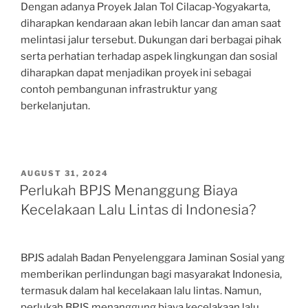
Dengan adanya Proyek Jalan Tol Cilacap-Yogyakarta,
diharapkan kendaraan akan lebih lancar dan aman saat
melintasi jalur tersebut. Dukungan dari berbagai pihak
serta perhatian terhadap aspek lingkungan dan sosial
diharapkan dapat menjadikan proyek ini sebagai
contoh pembangunan infrastruktur yang
berkelanjutan.
POSTED
AUGUST 31, 2024
ON
Perlukah BPJS Menanggung Biaya
Kecelakaan Lalu Lintas di Indonesia?
BPJS adalah Badan Penyelenggara Jaminan Sosial yang
memberikan perlindungan bagi masyarakat Indonesia,
termasuk dalam hal kecelakaan lalu lintas. Namun,
perlukah BPJS menanggung biaya kecelakaan lalu