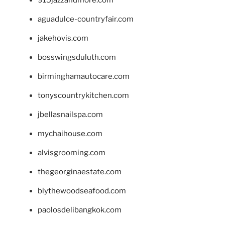
915jazzandmore.com
aguadulce-countryfair.com
jakehovis.com
bosswingsduluth.com
birminghamautocare.com
tonyscountrykitchen.com
jbellasnailspa.com
mychaihouse.com
alvisgrooming.com
thegeorginaestate.com
blythewoodseafood.com
paolosdelibangkok.com