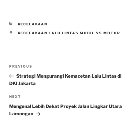
CATEGORIES
KECELAKAAN
TAGS
KECELAKAAN LALU LINTAS MOBIL VS MOTOR
Post
Previous
PREVIOUS
navigation
Post
Strategi Mengurangi Kemacetan Lalu Lintas di
DKI Jakarta
Next
NEXT
Post
Mengenal Lebih Dekat Proyek Jalan Lingkar Utara
Lamongan