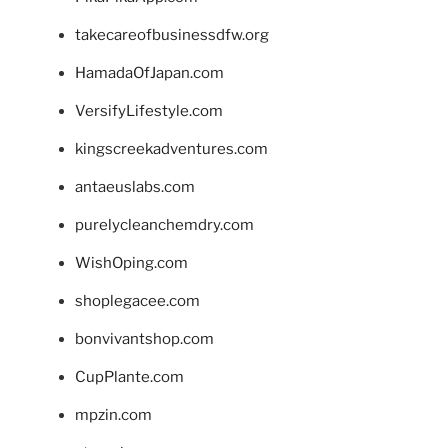
takecareofbusinessdfw.org
HamadaOfJapan.com
VersifyLifestyle.com
kingscreekadventures.com
antaeuslabs.com
purelycleanchemdry.com
WishOping.com
shoplegacee.com
bonvivantshop.com
CupPlante.com
mpzin.com