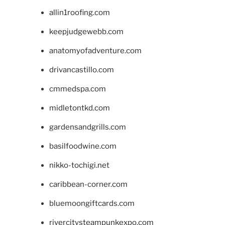
allin1roofing.com
keepjudgewebb.com
anatomyofadventure.com
drivancastillo.com
cmmedspa.com
midletontkd.com
gardensandgrills.com
basilfoodwine.com
nikko-tochigi.net
caribbean-corner.com
bluemoongiftcards.com
rivercitysteampunkexpo.com