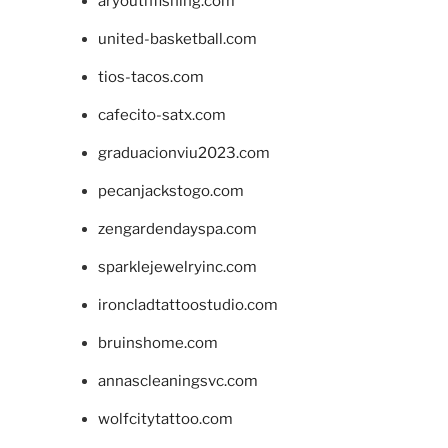
aryouthfishing.com
united-basketball.com
tios-tacos.com
cafecito-satx.com
graduacionviu2023.com
pecanjackstogo.com
zengardendayspa.com
sparklejewelryinc.com
ironcladtattoostudio.com
bruinshome.com
annascleaningsvc.com
wolfcitytattoo.com