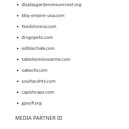
displaygardenonsuncrest.org
bbq-empire-usa.com
feedstoreva.com
drogopets.com
ediblechalk.com
tabletennisnearme.com
oaksofa.com
soultacohtx.com
capishcaps.com
gpsyfl.org
MEDIA PARTNER III