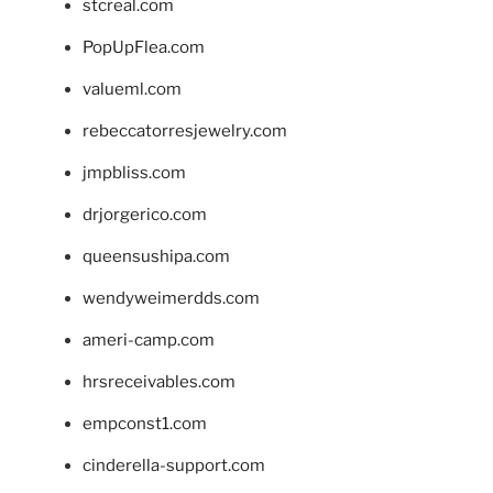
stcreal.com
PopUpFlea.com
valueml.com
rebeccatorresjewelry.com
jmpbliss.com
drjorgerico.com
queensushipa.com
wendyweimerdds.com
ameri-camp.com
hrsreceivables.com
empconst1.com
cinderella-support.com