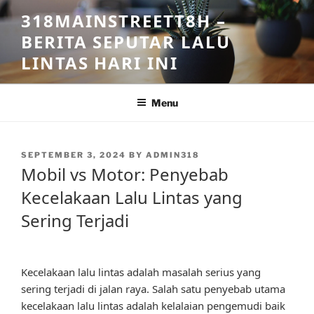
Skip
318MAINSTREETT8H –
to
BERITA SEPUTAR LALU
content
LINTAS HARI INI
Menu
POSTED
SEPTEMBER 3, 2024
BY
ADMIN318
ON
Mobil vs Motor: Penyebab
Kecelakaan Lalu Lintas yang
Sering Terjadi
Kecelakaan lalu lintas adalah masalah serius yang
sering terjadi di jalan raya. Salah satu penyebab utama
kecelakaan lalu lintas adalah kelalaian pengemudi baik