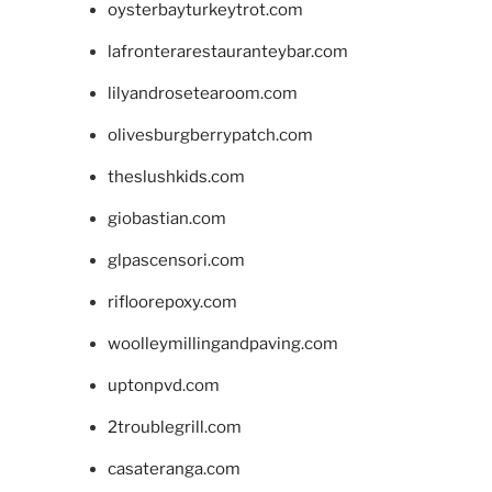
oysterbayturkeytrot.com
lafronterarestauranteybar.com
lilyandrosetearoom.com
olivesburgberrypatch.com
theslushkids.com
giobastian.com
glpascensori.com
rifloorepoxy.com
woolleymillingandpaving.com
uptonpvd.com
2troublegrill.com
casateranga.com