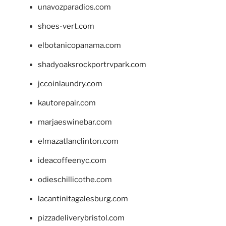
unavozparadios.com
shoes-vert.com
elbotanicopanama.com
shadyoaksrockportrvpark.com
jccoinlaundry.com
kautorepair.com
marjaeswinebar.com
elmazatlanclinton.com
ideacoffeenyc.com
odieschillicothe.com
lacantinitagalesburg.com
pizzadeliverybristol.com