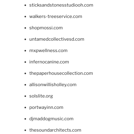
sticksandstonesstudiooh.com
walkers-treeservice.com
shopmossi.com
untamedcollectivesd.com
mxpwellness.com
infernocanine.com
thepaperhousecollection.com
allisonwillisholley.com
solslite.org
portwayinn.com
djmaddogmusic.com
thesoundarchitects.com