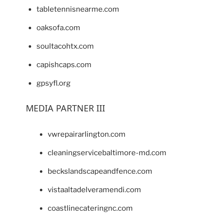
tabletennisnearme.com
oaksofa.com
soultacohtx.com
capishcaps.com
gpsyfl.org
MEDIA PARTNER III
vwrepairarlington.com
cleaningservicebaltimore-md.com
beckslandscapeandfence.com
vistaaltadelveramendi.com
coastlinecateringnc.com