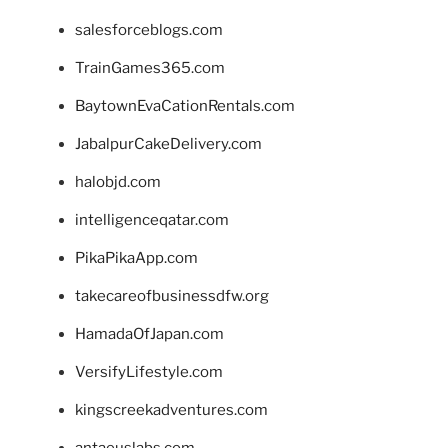
salesforceblogs.com
TrainGames365.com
BaytownEvaCationRentals.com
JabalpurCakeDelivery.com
halobjd.com
intelligenceqatar.com
PikaPikaApp.com
takecareofbusinessdfw.org
HamadaOfJapan.com
VersifyLifestyle.com
kingscreekadventures.com