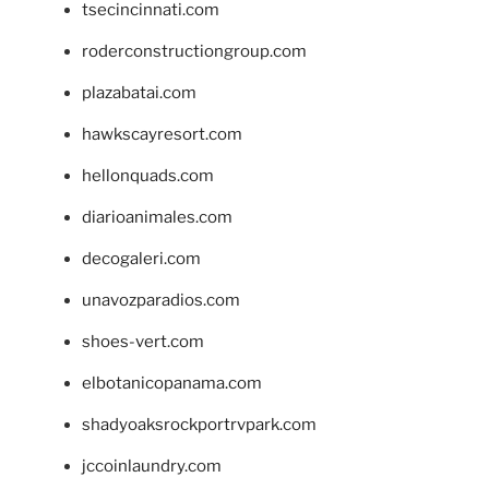
tsecincinnati.com
roderconstructiongroup.com
plazabatai.com
hawkscayresort.com
hellonquads.com
diarioanimales.com
decogaleri.com
unavozparadios.com
shoes-vert.com
elbotanicopanama.com
shadyoaksrockportrvpark.com
jccoinlaundry.com