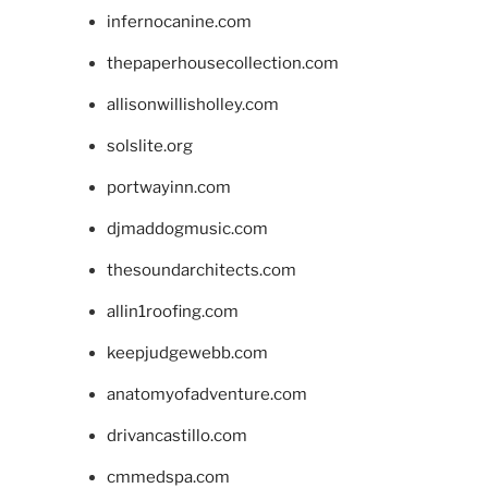
infernocanine.com
thepaperhousecollection.com
allisonwillisholley.com
solslite.org
portwayinn.com
djmaddogmusic.com
thesoundarchitects.com
allin1roofing.com
keepjudgewebb.com
anatomyofadventure.com
drivancastillo.com
cmmedspa.com