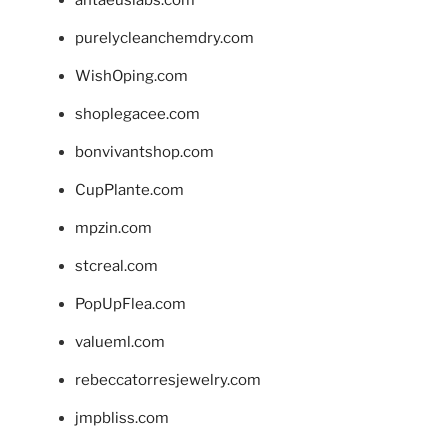
antaeuslabs.com
purelycleanchemdry.com
WishOping.com
shoplegacee.com
bonvivantshop.com
CupPlante.com
mpzin.com
stcreal.com
PopUpFlea.com
valueml.com
rebeccatorresjewelry.com
jmpbliss.com