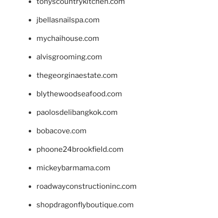
tonyscountrykitchen.com
jbellasnailspa.com
mychaihouse.com
alvisgrooming.com
thegeorginaestate.com
blythewoodseafood.com
paolosdelibangkok.com
bobacove.com
phoone24brookfield.com
mickeybarmama.com
roadwayconstructioninc.com
shopdragonflyboutique.com