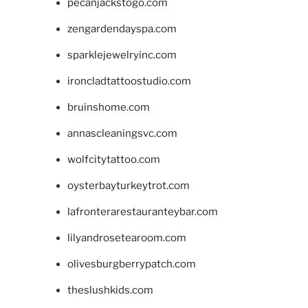
pecanjackstogo.com
zengardendayspa.com
sparklejewelryinc.com
ironcladtattoostudio.com
bruinshome.com
annascleaningsvc.com
wolfcitytattoo.com
oysterbayturkeytrot.com
lafronterarestauranteybar.com
lilyandrosetearoom.com
olivesburgberrypatch.com
theslushkids.com