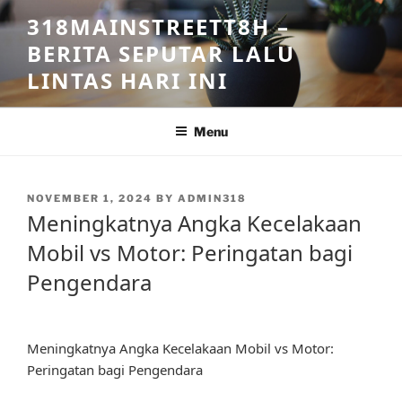
Skip
318MAINSTREETT8H –
to
BERITA SEPUTAR LALU
content
LINTAS HARI INI
Menu
POSTED
NOVEMBER 1, 2024
BY
ADMIN318
ON
Meningkatnya Angka Kecelakaan
Mobil vs Motor: Peringatan bagi
Pengendara
Meningkatnya Angka Kecelakaan Mobil vs Motor:
Peringatan bagi Pengendara