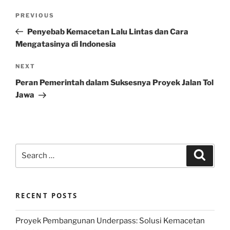
Post
Previous
PREVIOUS
navigation
Post
Penyebab Kemacetan Lalu Lintas dan Cara
Mengatasinya di Indonesia
Next
NEXT
Post
Peran Pemerintah dalam Suksesnya Proyek Jalan Tol
Jawa
Search
Search
for:
RECENT POSTS
Proyek Pembangunan Underpass: Solusi Kemacetan