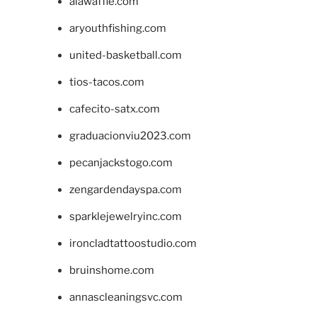
alawaffle.com
aryouthfishing.com
united-basketball.com
tios-tacos.com
cafecito-satx.com
graduacionviu2023.com
pecanjackstogo.com
zengardendayspa.com
sparklejewelryinc.com
ironcladtattoostudio.com
bruinshome.com
annascleaningsvc.com