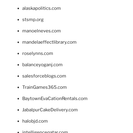
alaskapolitics.com
stsmp.org
manoelneves.com
mandelaeffectlibrary.com
roselynns.com
balanceyoganj.com
salesforceblogs.com
TrainGames365.com
BaytownEvaCationRentals.com
JabalpurCakeDelivery.com
halobjd.com
intelligenceqatar.com