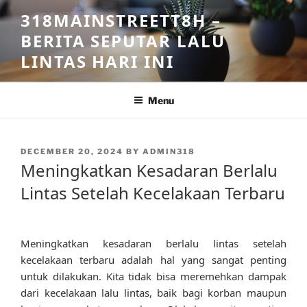
Skip
318MAINSTREETT8H –
to
BERITA SEPUTAR LALU
content
LINTAS HARI INI
Menu
POSTED
DECEMBER 20, 2024
BY
ADMIN318
ON
Meningkatkan Kesadaran Berlalu
Lintas Setelah Kecelakaan Terbaru
Meningkatkan kesadaran berlalu lintas setelah
kecelakaan terbaru adalah hal yang sangat penting
untuk dilakukan. Kita tidak bisa meremehkan dampak
dari kecelakaan lalu lintas, baik bagi korban maupun