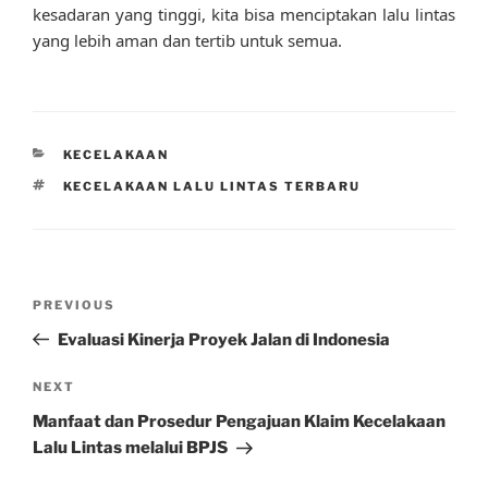
kesadaran yang tinggi, kita bisa menciptakan lalu lintas
yang lebih aman dan tertib untuk semua.
CATEGORIES
KECELAKAAN
TAGS
KECELAKAAN LALU LINTAS TERBARU
Post
Previous
PREVIOUS
navigation
Post
Evaluasi Kinerja Proyek Jalan di Indonesia
Next
NEXT
Post
Manfaat dan Prosedur Pengajuan Klaim Kecelakaan
Lalu Lintas melalui BPJS