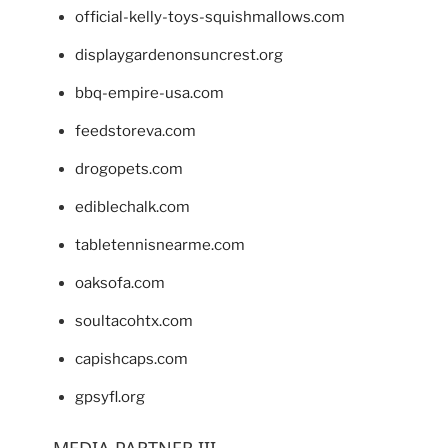
official-kelly-toys-squishmallows.com
displaygardenonsuncrest.org
bbq-empire-usa.com
feedstoreva.com
drogopets.com
ediblechalk.com
tabletennisnearme.com
oaksofa.com
soultacohtx.com
capishcaps.com
gpsyfl.org