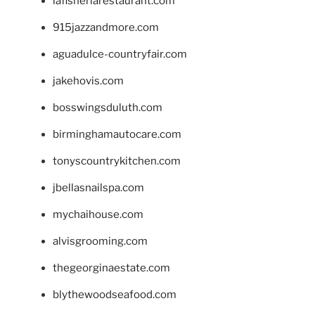
lafisheriarestaurant.com
915jazzandmore.com
aguadulce-countryfair.com
jakehovis.com
bosswingsduluth.com
birminghamautocare.com
tonyscountrykitchen.com
jbellasnailspa.com
mychaihouse.com
alvisgrooming.com
thegeorginaestate.com
blythewoodseafood.com