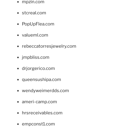
mpzin.com
stcreal.com
PopUpFlea.com
valueml.com
rebeccatorresjewelry.com
jmpbliss.com
drjorgerico.com
queensushipa.com
wendyweimerdds.com
ameri-camp.com
hrsreceivables.com
empconst1.com