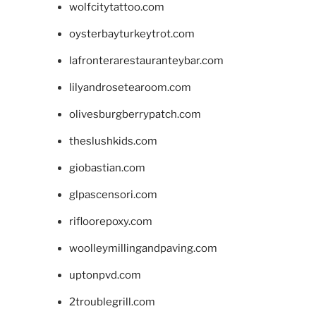
wolfcitytattoo.com
oysterbayturkeytrot.com
lafronterarestauranteybar.com
lilyandrosetearoom.com
olivesburgberrypatch.com
theslushkids.com
giobastian.com
glpascensori.com
rifloorepoxy.com
woolleymillingandpaving.com
uptonpvd.com
2troublegrill.com