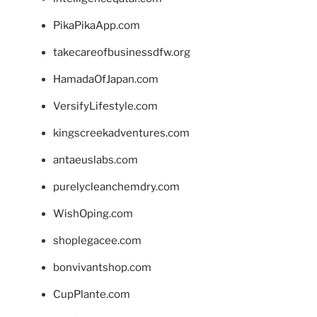
PikaPikaApp.com
takecareofbusinessdfw.org
HamadaOfJapan.com
VersifyLifestyle.com
kingscreekadventures.com
antaeuslabs.com
purelycleanchemdry.com
WishOping.com
shoplegacee.com
bonvivantshop.com
CupPlante.com