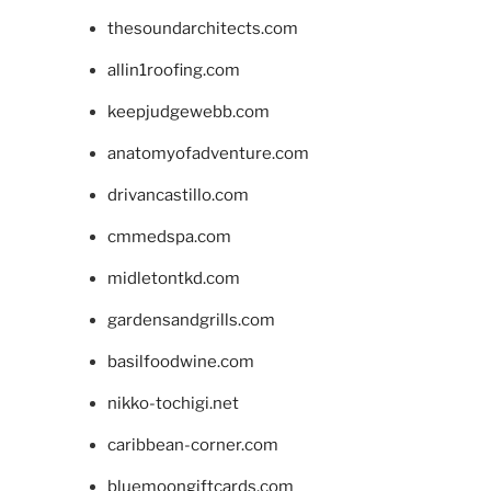
thesoundarchitects.com
allin1roofing.com
keepjudgewebb.com
anatomyofadventure.com
drivancastillo.com
cmmedspa.com
midletontkd.com
gardensandgrills.com
basilfoodwine.com
nikko-tochigi.net
caribbean-corner.com
bluemoongiftcards.com