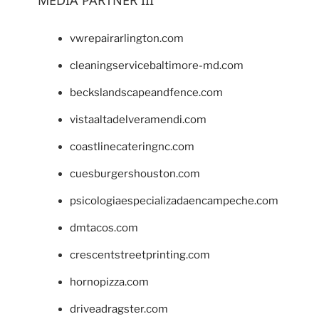
MEDIA PARTNER III
vwrepairarlington.com
cleaningservicebaltimore-md.com
beckslandscapeandfence.com
vistaaltadelveramendi.com
coastlinecateringnc.com
cuesburgershouston.com
psicologiaespecializadaencampeche.com
dmtacos.com
crescentstreetprinting.com
hornopizza.com
driveadragster.com