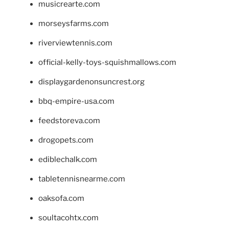
musicrearte.com
morseysfarms.com
riverviewtennis.com
official-kelly-toys-squishmallows.com
displaygardenonsuncrest.org
bbq-empire-usa.com
feedstoreva.com
drogopets.com
ediblechalk.com
tabletennisnearme.com
oaksofa.com
soultacohtx.com