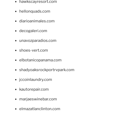
hawkscayresort.com
hellonquads.com
diarioanimales.com
decogaleri.com
unavozparadios.com
shoes-vert.com
elbotanicopanama.com
shadyoaksrockportrvpark.com
jccoinlaundry.com
kautorepair.com
marjaeswinebar.com
elmazatlanclinton.com