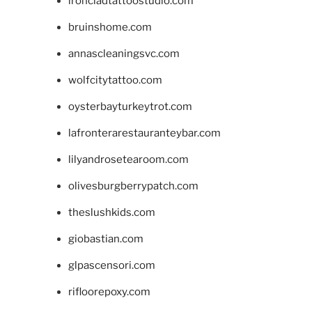
ironcladtattoostudio.com
bruinshome.com
annascleaningsvc.com
wolfcitytattoo.com
oysterbayturkeytrot.com
lafronterarestauranteybar.com
lilyandrosetearoom.com
olivesburgberrypatch.com
theslushkids.com
giobastian.com
glpascensori.com
rifloorepoxy.com