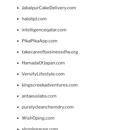
JabalpurCakeDelivery.com
halobjd.com
intelligenceqatar.com
PikaPikaApp.com
takecareofbusinessdfw.org
HamadaOfJapan.com
VersifyLifestyle.com
kingscreekadventures.com
antaeuslabs.com
purelycleanchemdry.com
WishOping.com
shoplegacee.com