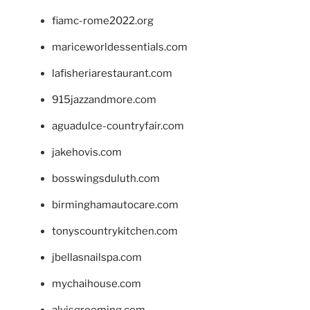
fiamc-rome2022.org
mariceworldessentials.com
lafisheriarestaurant.com
915jazzandmore.com
aguadulce-countryfair.com
jakehovis.com
bosswingsduluth.com
birminghamautocare.com
tonyscountrykitchen.com
jbellasnailspa.com
mychaihouse.com