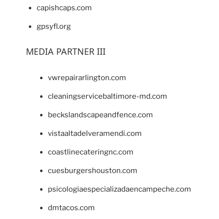
capishcaps.com
gpsyfl.org
MEDIA PARTNER III
vwrepairarlington.com
cleaningservicebaltimore-md.com
beckslandscapeandfence.com
vistaaltadelveramendi.com
coastlinecateringnc.com
cuesburgershouston.com
psicologiaespecializadaencampeche.com
dmtacos.com