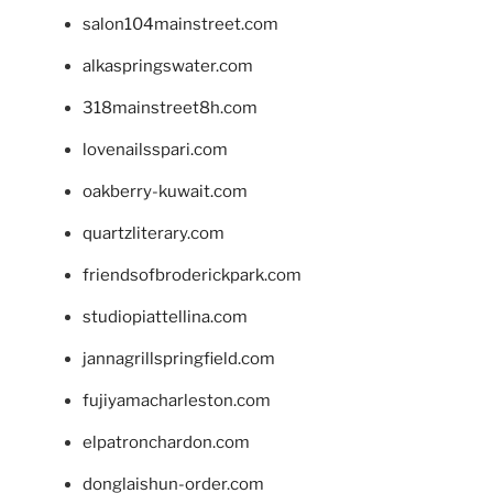
salon104mainstreet.com
alkaspringswater.com
318mainstreet8h.com
lovenailsspari.com
oakberry-kuwait.com
quartzliterary.com
friendsofbroderickpark.com
studiopiattellina.com
jannagrillspringfield.com
fujiyamacharleston.com
elpatronchardon.com
donglaishun-order.com