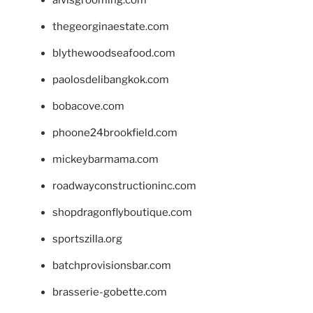
alvisgrooming.com
thegeorginaestate.com
blythewoodseafood.com
paolosdelibangkok.com
bobacove.com
phoone24brookfield.com
mickeybarmama.com
roadwayconstructioninc.com
shopdragonflyboutique.com
sportszilla.org
batchprovisionsbar.com
brasserie-gobette.com