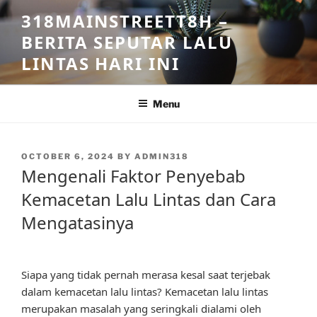
Skip
318MAINSTREETT8H –
to
BERITA SEPUTAR LALU
content
LINTAS HARI INI
Menu
POSTED
OCTOBER 6, 2024
BY
ADMIN318
ON
Mengenali Faktor Penyebab
Kemacetan Lalu Lintas dan Cara
Mengatasinya
Siapa yang tidak pernah merasa kesal saat terjebak
dalam kemacetan lalu lintas? Kemacetan lalu lintas
merupakan masalah yang seringkali dialami oleh