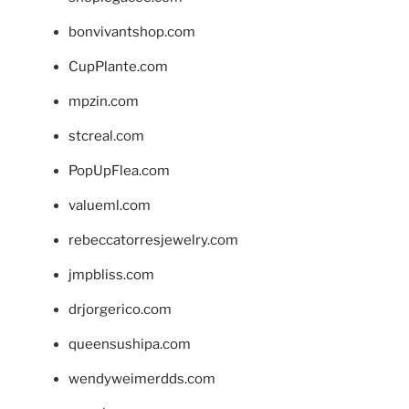
bonvivantshop.com
CupPlante.com
mpzin.com
stcreal.com
PopUpFlea.com
valueml.com
rebeccatorresjewelry.com
jmpbliss.com
drjorgerico.com
queensushipa.com
wendyweimerdds.com