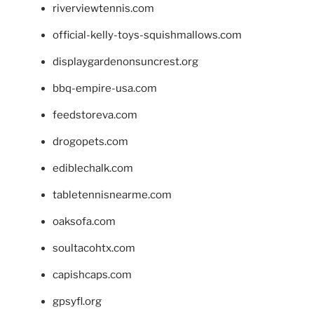
riverviewtennis.com
official-kelly-toys-squishmallows.com
displaygardenonsuncrest.org
bbq-empire-usa.com
feedstoreva.com
drogopets.com
ediblechalk.com
tabletennisnearme.com
oaksofa.com
soultacohtx.com
capishcaps.com
gpsyfl.org