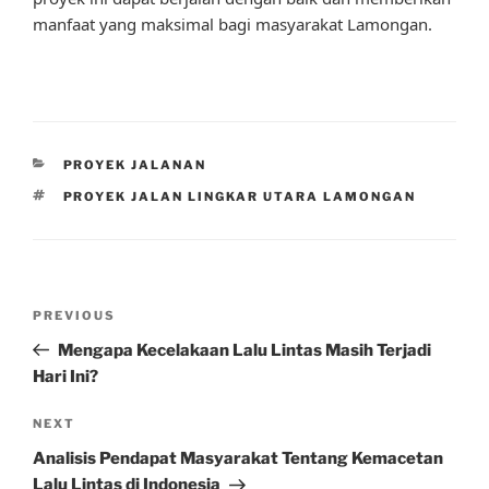
manfaat yang maksimal bagi masyarakat Lamongan.
CATEGORIES
PROYEK JALANAN
TAGS
PROYEK JALAN LINGKAR UTARA LAMONGAN
Post
Previous
PREVIOUS
navigation
Post
Mengapa Kecelakaan Lalu Lintas Masih Terjadi
Hari Ini?
Next
NEXT
Post
Analisis Pendapat Masyarakat Tentang Kemacetan
Lalu Lintas di Indonesia