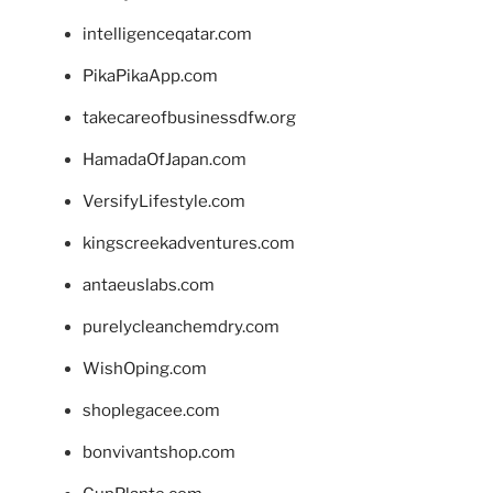
intelligenceqatar.com
PikaPikaApp.com
takecareofbusinessdfw.org
HamadaOfJapan.com
VersifyLifestyle.com
kingscreekadventures.com
antaeuslabs.com
purelycleanchemdry.com
WishOping.com
shoplegacee.com
bonvivantshop.com