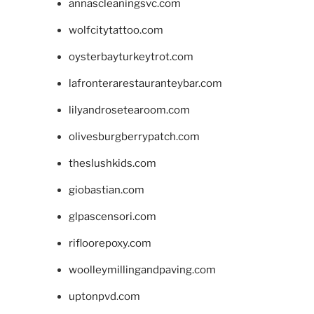
annascleaningsvc.com
wolfcitytattoo.com
oysterbayturkeytrot.com
lafronterarestauranteybar.com
lilyandrosetearoom.com
olivesburgberrypatch.com
theslushkids.com
giobastian.com
glpascensori.com
rifloorepoxy.com
woolleymillingandpaving.com
uptonpvd.com