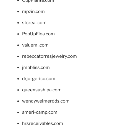
CupPlante.com
mpzin.com
stcreal.com
PopUpFlea.com
valueml.com
rebeccatorresjewelry.com
jmpbliss.com
drjorgerico.com
queensushipa.com
wendyweimerdds.com
ameri-camp.com
hrsreceivables.com