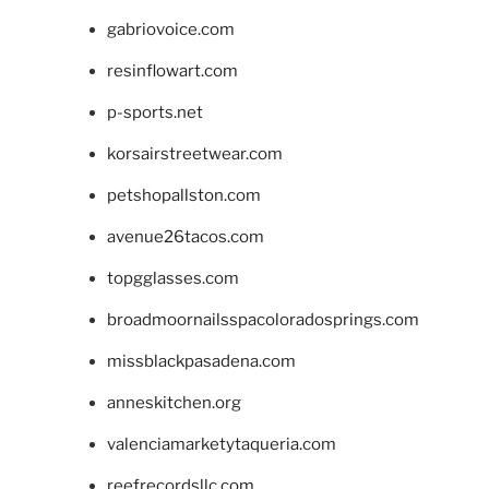
gabriovoice.com
resinflowart.com
p-sports.net
korsairstreetwear.com
petshopallston.com
avenue26tacos.com
topgglasses.com
broadmoornailsspacoloradosprings.com
missblackpasadena.com
anneskitchen.org
valenciamarketytaqueria.com
reefrecordsllc.com