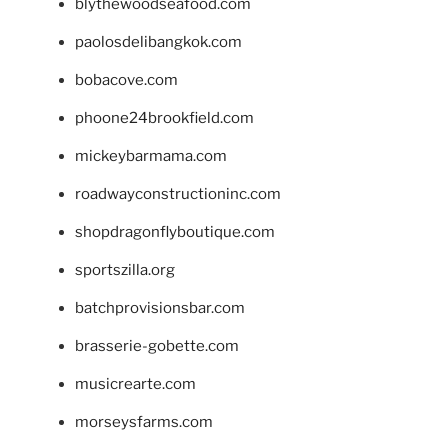
blythewoodseafood.com
paolosdelibangkok.com
bobacove.com
phoone24brookfield.com
mickeybarmama.com
roadwayconstructioninc.com
shopdragonflyboutique.com
sportszilla.org
batchprovisionsbar.com
brasserie-gobette.com
musicrearte.com
morseysfarms.com