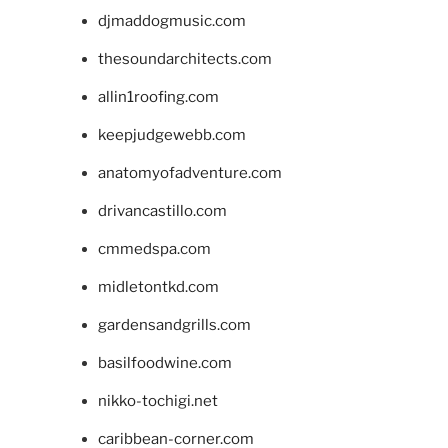
djmaddogmusic.com
thesoundarchitects.com
allin1roofing.com
keepjudgewebb.com
anatomyofadventure.com
drivancastillo.com
cmmedspa.com
midletontkd.com
gardensandgrills.com
basilfoodwine.com
nikko-tochigi.net
caribbean-corner.com