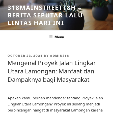
Skip
318MAINSTREETT8H –
to
BERITA SEPUTAR LALU
content
LINTAS HARI INI
Menu
POSTED
OCTOBER 23, 2024
BY
ADMIN318
ON
Mengenal Proyek Jalan Lingkar
Utara Lamongan: Manfaat dan
Dampaknya bagi Masyarakat
Apakah kamu pernah mendengar tentang Proyek Jalan
Lingkar Utara Lamongan? Proyek ini sedang menjadi
perbincangan hangat di masyarakat Lamongan karena