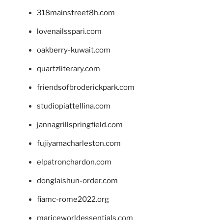
318mainstreet8h.com
lovenailsspari.com
oakberry-kuwait.com
quartzliterary.com
friendsofbroderickpark.com
studiopiattellina.com
jannagrillspringfield.com
fujiyamacharleston.com
elpatronchardon.com
donglaishun-order.com
fiamc-rome2022.org
mariceworldessentials.com