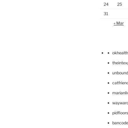
24
25
31
« Mar
okhealt
theinte
unbound
catfrien
marianli
wayward
pidfloo
bancode