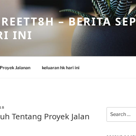
REETT8H – BERITA SE
I INI
Proyek Jalanan
keluaran hk hari ini
18
Search
uh Tentang Proyek Jalan
for: