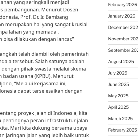
ahan yang seringkali menjadi
February 2026
es pembangunan. Menurut Dosen
January 2026
ndonesia, Prof. Dr. Ir. Bambang
n merupakan hal yang sangat krusial
December 20
anpa lahan yang memadai,
 bisa dilakukan dengan lancar.”
November 20
September 20
angkah telah diambil oleh pemerintah
dala tersebut. Salah satunya adalah
August 2025
 dengan pihak swasta melalui skema
July 2025
n badan usaha (KPBU). Menurut
ono, “Melalui kerjasama ini,
June 2025
ndonesia dapat terselesaikan dengan
May 2025
April 2025
ntang proyek jalan di Indonesia, kita
March 2025
pentingnya peran infrastruktur jalan
ta. Mari kita dukung bersama upaya
February 2025
jaringan jalan yang lebih baik untuk