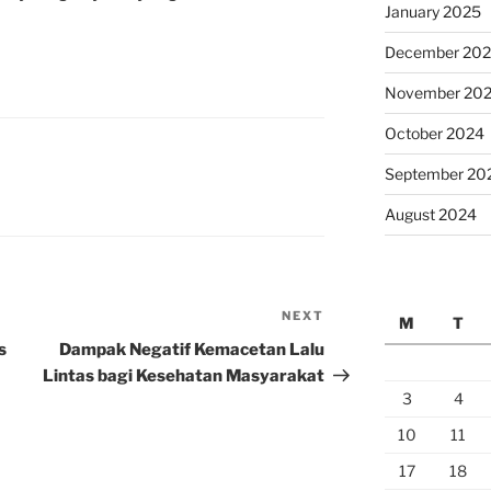
January 2025
December 20
November 20
October 2024
September 20
August 2024
NEXT
Next
M
T
Post
s
Dampak Negatif Kemacetan Lalu
Lintas bagi Kesehatan Masyarakat
3
4
10
11
17
18