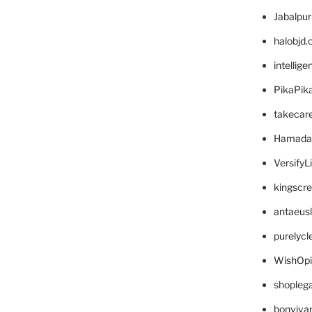
Jabalpu
halobjd
intellig
PikaPik
takecar
Hamada
VersifyL
kingscr
antaeus
purelyc
WishOp
shopleg
bonviva