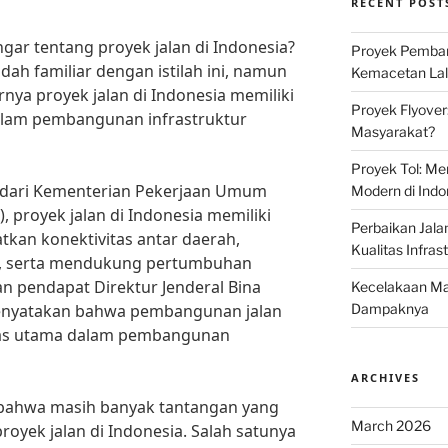
RECENT POST
ar tentang proyek jalan di Indonesia?
Proyek Pemban
dah familiar dengan istilah ini, namun
Kemacetan Lalu
nya proyek jalan di Indonesia memiliki
Proyek Flyover
alam pembangunan infrastruktur
Masyarakat?
Proyek Tol: Me
 dari Kementerian Pekerjaan Umum
Modern di Indo
 proyek jalan di Indonesia memiliki
Perbaikan Jala
kan konektivitas antar daerah,
Kualitas Infras
as, serta mendukung pertumbuhan
an pendapat Direktur Jenderal Bina
Kecelakaan Mau
menyatakan bahwa pembangunan jalan
Dampaknya
itas utama dalam pembangunan
ARCHIVES
i bahwa masih banyak tantangan yang
March 2026
oyek jalan di Indonesia. Salah satunya