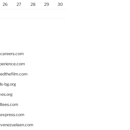
26
27
28
29
30
hcareers.com
xperience.com
edthefilm.com
ds-bg.org
ves.org
tees.com
rsexpress.com
venezuelaen.com