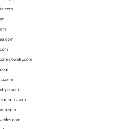
te.com
om
com
ea.com
.com
torresjewelry.com
s.com
ico.com
shipa.com
eimerdds.com
camp.com
ivables.com