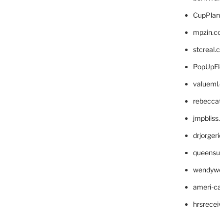
CupPlan
mpzin.c
stcreal.
PopUpFl
valueml
rebecca
jmpblis
drjorger
queensu
wendyw
ameri-
hrsrece