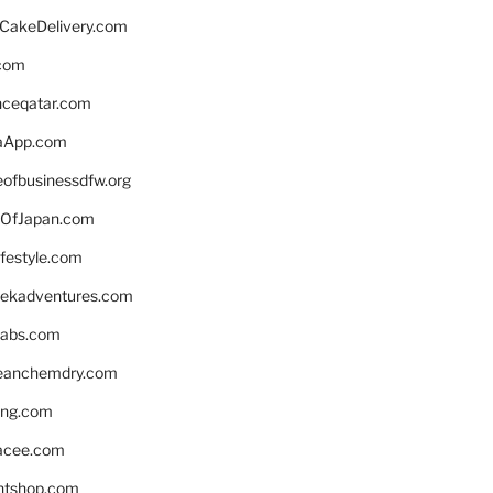
rCakeDelivery.com
.com
enceqatar.com
aApp.com
eofbusinessdfw.org
OfJapan.com
ifestyle.com
eekadventures.com
labs.com
leanchemdry.com
ing.com
acee.com
ntshop.com