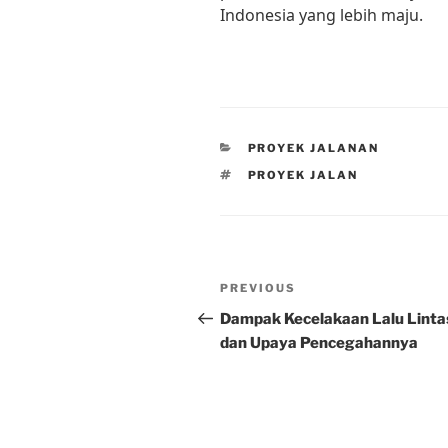
Indonesia yang lebih maju.
CATEGORIES
PROYEK JALANAN
TAGS
PROYEK JALAN
Post
Previous
PREVIOUS
navigation
Post
Dampak Kecelakaan Lalu Linta
dan Upaya Pencegahannya