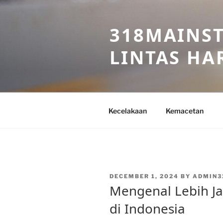
Skip
to
318MAINST
content
LINTAS HAR
Kecelakaan
Kemacetan
POSTED
DECEMBER 1, 2024
BY
ADMIN3
ON
Mengenal Lebih Ja
di Indonesia