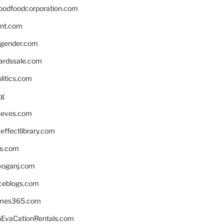
oodfoodcorporation.com
nnt.com
gender.com
ardssale.com
litics.com
rg
neves.com
ffectlibrary.com
ns.com
yoganj.com
rceblogs.com
ames365.com
EvaCationRentals.com