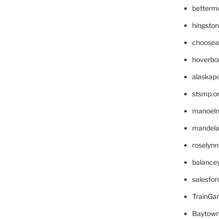
betterm
hingsto
choosea
hoverbo
alaskapo
stsmp.o
manoel
mandelae
roselyn
balance
salesfo
TrainG
Baytown