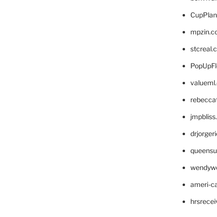
CupPlan
mpzin.c
stcreal.
PopUpFl
valueml
rebecca
jmpblis
drjorger
queensu
wendyw
ameri-
hrsrece