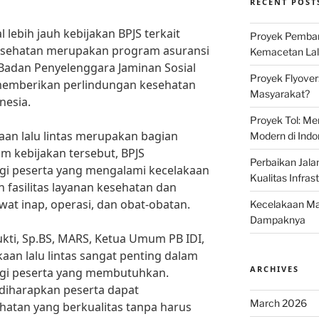
RECENT POST
ebih jauh kebijakan BPJS terkait
Proyek Pemban
 Kesehatan merupakan program asuransi
Kemacetan Lalu
 Badan Penyelenggara Jaminan Sosial
Proyek Flyover
 memberikan perlindungan kesehatan
Masyarakat?
nesia.
Proyek Tol: Me
kaan lalu lintas merupakan bagian
Modern di Indo
am kebijakan tersebut, BPJS
Perbaikan Jala
i peserta yang mengalami kecelakaan
Kualitas Infras
 fasilitas layanan kesehatan dan
at inap, operasi, dan obat-obatan.
Kecelakaan Mau
Dampaknya
ukti, Sp.BS, MARS, Ketua Umum PB IDI,
kaan lalu lintas sangat penting dalam
ARCHIVES
gi peserta yang membutuhkan.
 diharapkan peserta dapat
March 2026
atan yang berkualitas tanpa harus