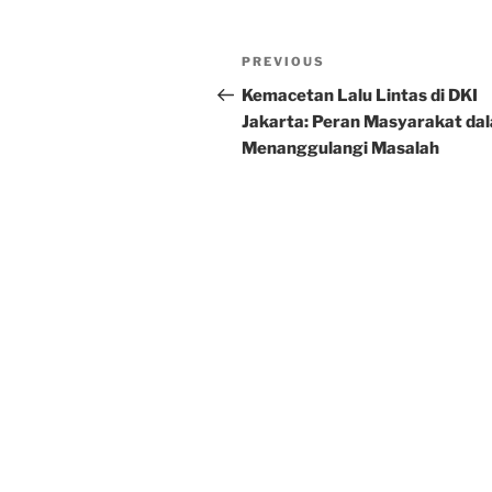
Post
Previous
PREVIOUS
navigation
Post
Kemacetan Lalu Lintas di DKI
Jakarta: Peran Masyarakat da
Menanggulangi Masalah