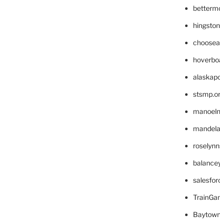
betterm
hingsto
choosea
hoverbo
alaskapo
stsmp.o
manoel
mandelae
roselyn
balance
salesfo
TrainG
Baytown