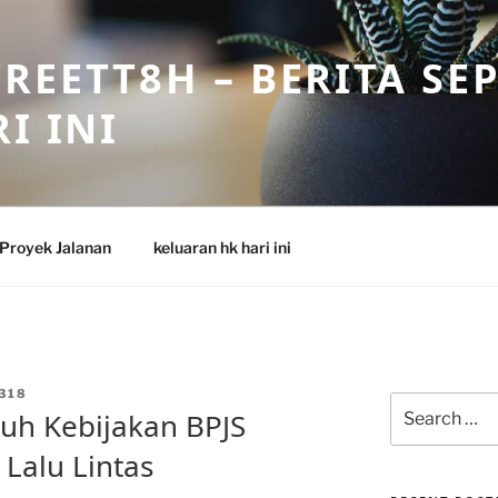
REETT8H – BERITA SE
I INI
Proyek Jalanan
keluaran hk hari ini
318
Search
uh Kebijakan BPJS
for:
 Lalu Lintas