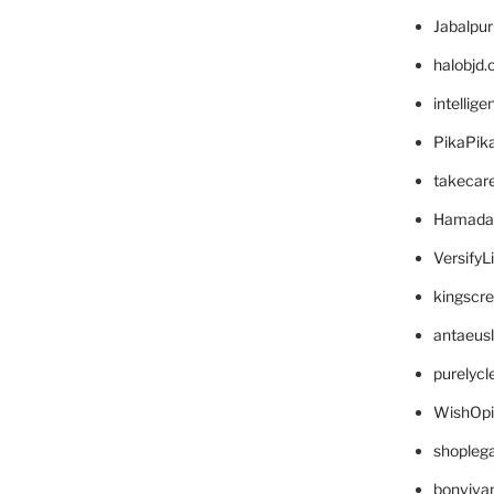
Jabalpu
halobjd
intellig
PikaPik
takecar
Hamada
VersifyL
kingscr
antaeus
purelyc
WishOp
shopleg
bonviva