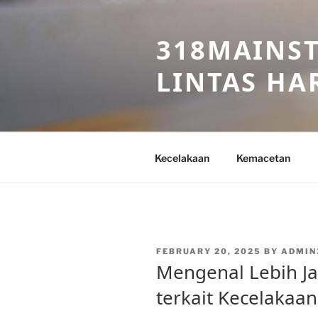
Skip
to
318MAINST
content
LINTAS HAR
Kecelakaan
Kemacetan
POSTED
FEBRUARY 20, 2025
BY
ADMIN
ON
Mengenal Lebih Ja
terkait Kecelakaan