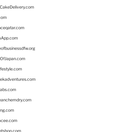
rCakeDelivery.com
.com
enceqatar.com
aApp.com
eofbusinessdfw.org
OfJapan.com
ifestyle.com
eekadventures.com
labs.com
leanchemdry.com
ing.com
acee.com
ntshop.com