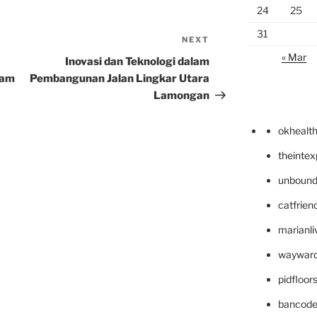
24
25
31
NEXT
Next
« Mar
Post
Inovasi dan Teknologi dalam
lam
Pembangunan Jalan Lingkar Utara
Lamongan
okhealt
theinte
unbound
catfrien
marianli
wayward
pidfloo
bancode