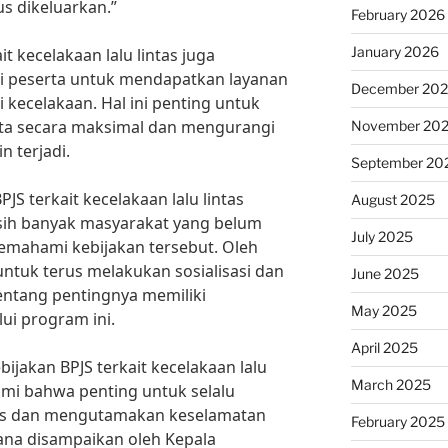
s dikeluarkan.”
February 2026
January 2026
ait kecelakaan lalu lintas juga
 peserta untuk mendapatkan layanan
December 20
i kecelakaan. Hal ini penting untuk
ta secara maksimal dan mengurangi
November 20
n terjadi.
September 20
S terkait kecelakaan lalu lintas
August 2025
sih banyak masyarakat yang belum
July 2025
mahami kebijakan tersebut. Oleh
 untuk terus melakukan sosialisasi dan
June 2025
entang pentingnya memiliki
May 2025
ui program ini.
April 2025
ijakan BPJS terkait kecelakaan lalu
March 2025
ami bahwa penting untuk selalu
tas dan mengutamakan keselamatan
February 2025
na disampaikan oleh Kepala