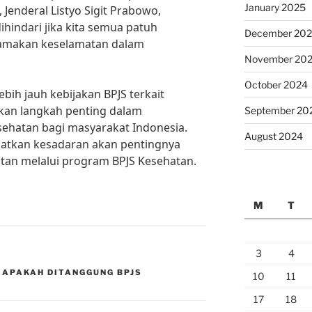
January 2025
 Jenderal Listyo Sigit Prabowo,
dihindari jika kita semua patuh
December 20
amakan keselamatan dalam
November 20
October 2024
bih jauh kebijakan BPJS terkait
akan langkah penting dalam
September 20
ehatan bagi masyarakat Indonesia.
August 2024
atkan kesadaran akan pentingnya
tan melalui program BPJS Kesehatan.
M
T
3
4
 APAKAH DITANGGUNG BPJS
10
11
17
18