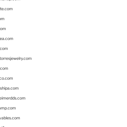
te.com
om
com
ea.com
.com
torresjewelry.com
s.com
ico.com
shipa.com
eimerdds.com
camp.com
ivables.com