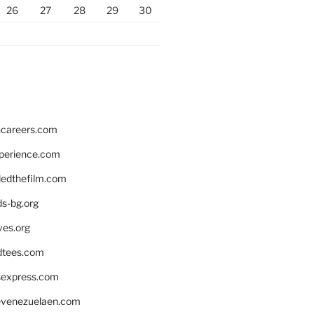
26
27
28
29
30
hcareers.com
xperience.com
edthefilm.com
ds-bg.org
ves.org
tees.com
rsexpress.com
venezuelaen.com