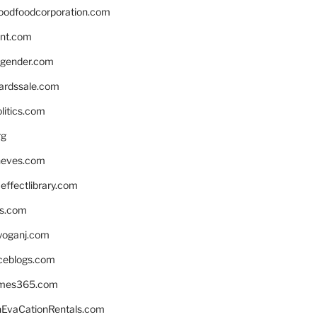
oodfoodcorporation.com
nnt.com
gender.com
ardssale.com
litics.com
rg
neves.com
ffectlibrary.com
ns.com
yoganj.com
rceblogs.com
ames365.com
EvaCationRentals.com