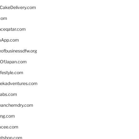
rCakeDelivery.com
.com
enceqatar.com
aApp.com
eofbusinessdfw.org
OfJapan.com
ifestyle.com
eekadventures.com
labs.com
leanchemdry.com
ing.com
acee.com
ntshop.com