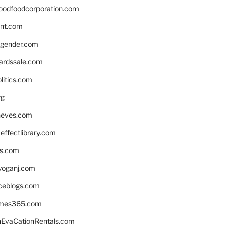
oodfoodcorporation.com
nnt.com
gender.com
ardssale.com
litics.com
rg
neves.com
ffectlibrary.com
ns.com
yoganj.com
rceblogs.com
ames365.com
EvaCationRentals.com