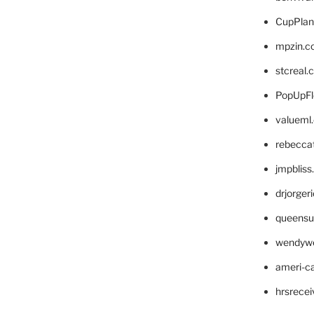
CupPlan
mpzin.c
stcreal.
PopUpFl
valueml
rebecca
jmpblis
drjorger
queensu
wendyw
ameri-
hrsrece