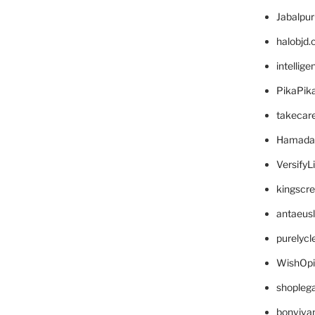
Jabalpu
halobjd
intellig
PikaPik
takecar
Hamada
VersifyL
kingscr
antaeus
purelyc
WishOp
shopleg
bonviva