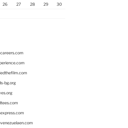
26
27
28
29
30
hcareers.com
xperience.com
edthefilm.com
ds-bg.org
ves.org
tees.com
rsexpress.com
venezuelaen.com