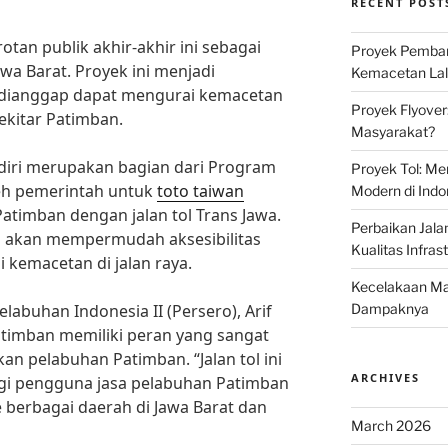
RECENT POST
otan publik akhir-akhir ini sebagai
Proyek Pemban
awa Barat. Proyek ini menjadi
Kemacetan Lalu
 dianggap dapat mengurai kemacetan
Proyek Flyover
sekitar Patimban.
Masyarakat?
ndiri merupakan bagian dari Program
Proyek Tol: Me
leh pemerintah untuk
toto taiwan
Modern di Indo
imban dengan jalan tol Trans Jawa.
Perbaikan Jala
 akan mempermudah aksesibilitas
Kualitas Infras
 kemacetan di jalan raya.
Kecelakaan Mau
abuhan Indonesia II (Persero), Arif
Dampaknya
Patimban memiliki peran yang sangat
n pelabuhan Patimban. “Jalan tol ini
ARCHIVES
gi pengguna jasa pelabuhan Patimban
berbagai daerah di Jawa Barat dan
March 2026