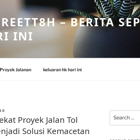
REETT8H – BERITA SE
I INI
Proyek Jalanan
keluaran hk hari ini
18
Search
kat Proyek Jalan Tol
for:
njadi Solusi Kemacetan