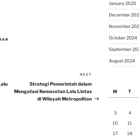
January 2025
December 20
November 20
October 2024
MBAN
September 20
August 2024
NEXT
Next
Post
alu
Strategi Pemerintah dalam
Mengatasi Kemacetan Lalu Lintas
M
T
di Wilayah Metropolitan
3
4
10
11
17
18