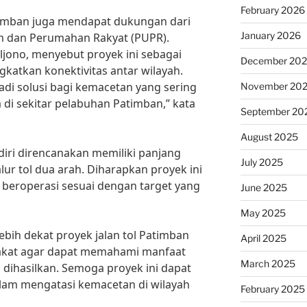
February 2026
Patimban juga mendapat dukungan dari
January 2026
 dan Perumahan Rakyat (PUPR).
jono, menyebut proyek ini sebagai
December 20
katkan konektivitas antar wilayah.
adi solusi bagi kemacetan yang sering
November 20
a di sekitar pelabuhan Patimban,” kata
September 20
August 2025
diri direncanakan memiliki panjang
July 2025
lur tol dua arah. Diharapkan proyek ini
n beroperasi sesuai dengan target yang
June 2025
May 2025
bih dekat proyek jalan tol Patimban
April 2025
rakat agar dapat memahami manfaat
March 2025
 dihasilkan. Semoga proyek ini dapat
dalam mengatasi kemacetan di wilayah
February 2025