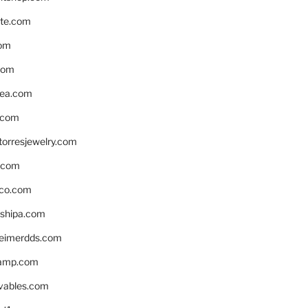
te.com
om
com
ea.com
.com
torresjewelry.com
s.com
ico.com
shipa.com
eimerdds.com
camp.com
ivables.com