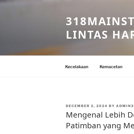
Skip
to
318MAINST
content
LINTAS HAR
Kecelakaan
Kemacetan
POSTED
DECEMBER 2, 2024
BY
ADMIN3
ON
Mengenal Lebih De
Patimban yang Me