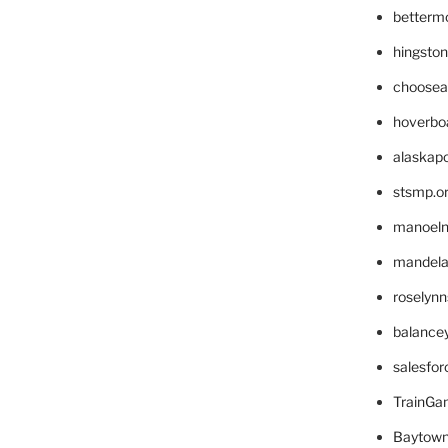
betterm
hingsto
choosea
hoverbo
alaskapo
stsmp.o
manoel
mandelae
roselyn
balance
salesfo
TrainG
Baytown