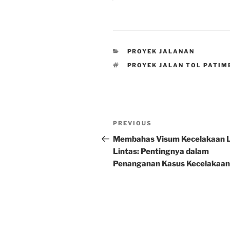
CATEGORIES
PROYEK JALANAN
TAGS
PROYEK JALAN TOL PATI
Post
Previous
PREVIOUS
navigation
Post
Membahas Visum Kecelakaan L
Lintas: Pentingnya dalam
Penanganan Kasus Kecelakaan