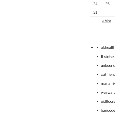
24
25
31
« Mar
okhealt
theinte
unbound
catfrien
marianli
wayward
pidfloo
bancode