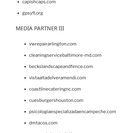
capishcaps.com
gpsyfl.org
MEDIA PARTNER III
vwrepairarlington.com
cleaningservicebaltimore-md.com
beckslandscapeandfence.com
vistaaltadelveramendi.com
coastlinecateringnc.com
cuesburgershouston.com
psicologiaespecializadaencampeche.com
dmtacos.com