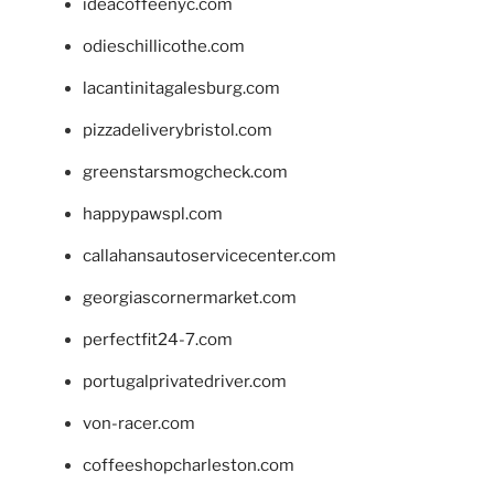
ideacoffeenyc.com
odieschillicothe.com
lacantinitagalesburg.com
pizzadeliverybristol.com
greenstarsmogcheck.com
happypawspl.com
callahansautoservicecenter.com
georgiascornermarket.com
perfectfit24-7.com
portugalprivatedriver.com
von-racer.com
coffeeshopcharleston.com