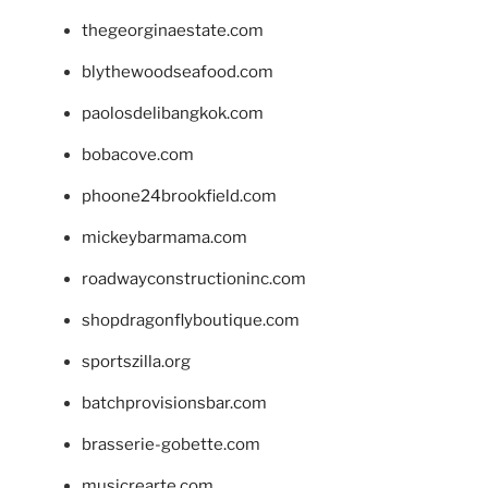
thegeorginaestate.com
blythewoodseafood.com
paolosdelibangkok.com
bobacove.com
phoone24brookfield.com
mickeybarmama.com
roadwayconstructioninc.com
shopdragonflyboutique.com
sportszilla.org
batchprovisionsbar.com
brasserie-gobette.com
musicrearte.com