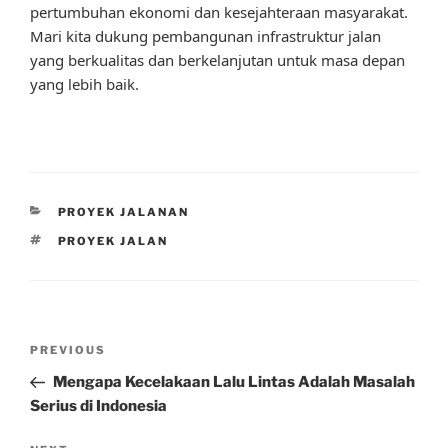
pertumbuhan ekonomi dan kesejahteraan masyarakat.
Mari kita dukung pembangunan infrastruktur jalan
yang berkualitas dan berkelanjutan untuk masa depan
yang lebih baik.
CATEGORIES
PROYEK JALANAN
TAGS
PROYEK JALAN
Post
Previous
PREVIOUS
navigation
Post
Mengapa Kecelakaan Lalu Lintas Adalah Masalah
Serius di Indonesia