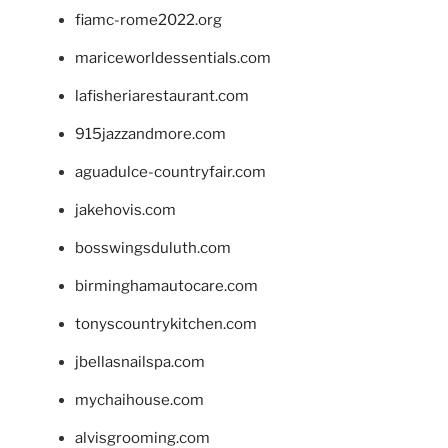
fiamc-rome2022.org
mariceworldessentials.com
lafisheriarestaurant.com
915jazzandmore.com
aguadulce-countryfair.com
jakehovis.com
bosswingsduluth.com
birminghamautocare.com
tonyscountrykitchen.com
jbellasnailspa.com
mychaihouse.com
alvisgrooming.com