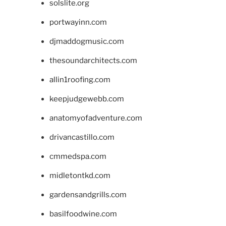
solslite.org
portwayinn.com
djmaddogmusic.com
thesoundarchitects.com
allin1roofing.com
keepjudgewebb.com
anatomyofadventure.com
drivancastillo.com
cmmedspa.com
midletontkd.com
gardensandgrills.com
basilfoodwine.com