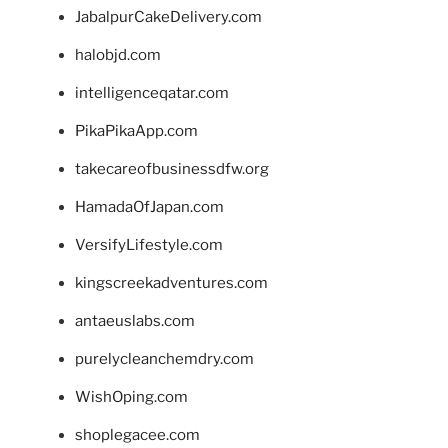
JabalpurCakeDelivery.com
halobjd.com
intelligenceqatar.com
PikaPikaApp.com
takecareofbusinessdfw.org
HamadaOfJapan.com
VersifyLifestyle.com
kingscreekadventures.com
antaeuslabs.com
purelycleanchemdry.com
WishOping.com
shoplegacee.com