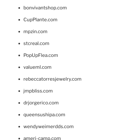
bonvivantshop.com
CupPlante.com
mpzin.com
stcreal.com
PopUpFlea.com
valueml.com
rebeccatorresjewelry.com
jmpbliss.com
drjorgerico.com
queensushipa.com
wendyweimerdds.com
ameri-camp.com