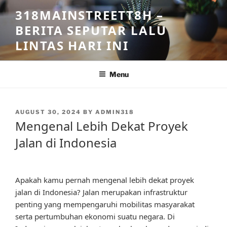
Skip
318MAINSTREETT8H –
to
BERITA SEPUTAR LALU
content
LINTAS HARI INI
Menu
POSTED
AUGUST 30, 2024
BY
ADMIN318
ON
Mengenal Lebih Dekat Proyek
Jalan di Indonesia
Apakah kamu pernah mengenal lebih dekat proyek
jalan di Indonesia? Jalan merupakan infrastruktur
penting yang mempengaruhi mobilitas masyarakat
serta pertumbuhan ekonomi suatu negara. Di