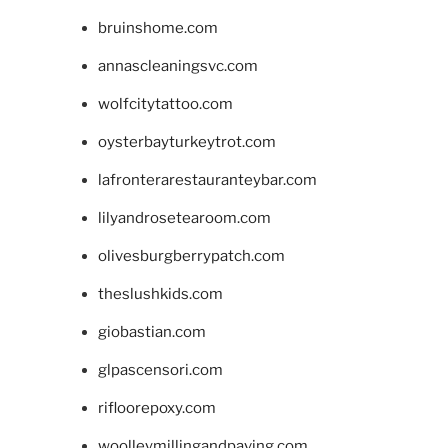
bruinshome.com
annascleaningsvc.com
wolfcitytattoo.com
oysterbayturkeytrot.com
lafronterarestauranteybar.com
lilyandrosetearoom.com
olivesburgberrypatch.com
theslushkids.com
giobastian.com
glpascensori.com
rifloorepoxy.com
woolleymillingandpaving.com