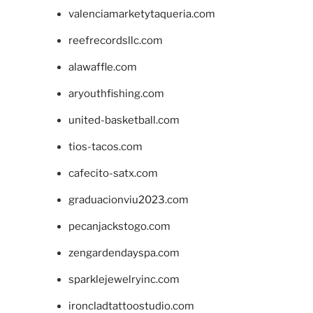
valenciamarketytaqueria.com
reefrecordsllc.com
alawaffle.com
aryouthfishing.com
united-basketball.com
tios-tacos.com
cafecito-satx.com
graduacionviu2023.com
pecanjackstogo.com
zengardendayspa.com
sparklejewelryinc.com
ironcladtattoostudio.com