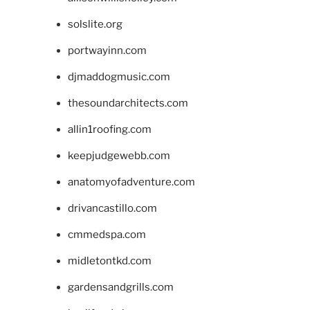
solslite.org
portwayinn.com
djmaddogmusic.com
thesoundarchitects.com
allin1roofing.com
keepjudgewebb.com
anatomyofadventure.com
drivancastillo.com
cmmedspa.com
midletontkd.com
gardensandgrills.com