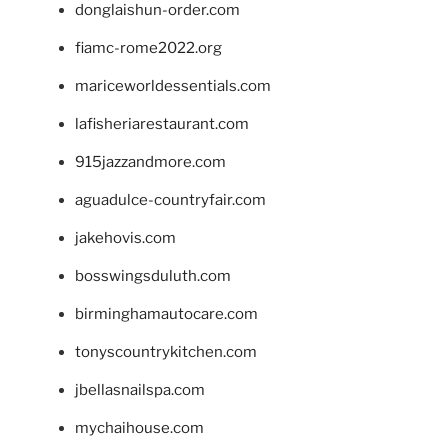
donglaishun-order.com
fiamc-rome2022.org
mariceworldessentials.com
lafisheriarestaurant.com
915jazzandmore.com
aguadulce-countryfair.com
jakehovis.com
bosswingsduluth.com
birminghamautocare.com
tonyscountrykitchen.com
jbellasnailspa.com
mychaihouse.com