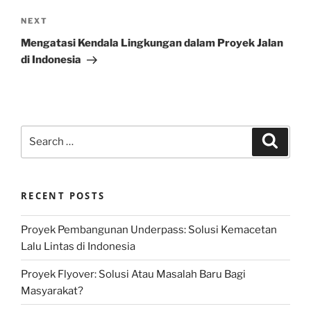
Next
NEXT
Post
Mengatasi Kendala Lingkungan dalam Proyek Jalan
di Indonesia
Search
Search
for:
RECENT POSTS
Proyek Pembangunan Underpass: Solusi Kemacetan
Lalu Lintas di Indonesia
Proyek Flyover: Solusi Atau Masalah Baru Bagi
Masyarakat?