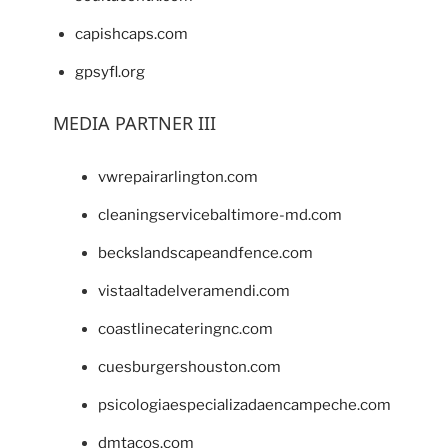
capishcaps.com
gpsyfl.org
MEDIA PARTNER III
vwrepairarlington.com
cleaningservicebaltimore-md.com
beckslandscapeandfence.com
vistaaltadelveramendi.com
coastlinecateringnc.com
cuesburgershouston.com
psicologiaespecializadaencampeche.com
dmtacos.com