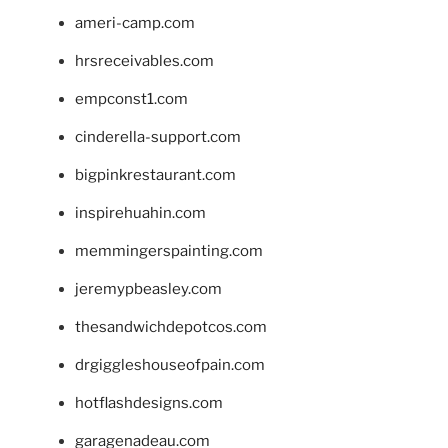
ameri-camp.com
hrsreceivables.com
empconst1.com
cinderella-support.com
bigpinkrestaurant.com
inspirehuahin.com
memmingerspainting.com
jeremypbeasley.com
thesandwichdepotcos.com
drgiggleshouseofpain.com
hotflashdesigns.com
garagenadeau.com