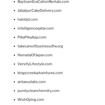
BaytownEvaCationRentals.com
JabalpurCakeDelivery.com
halobjd.com
intelligenceqatar.com
PikaPikaApp.com
takecareofbusinessdfw.org
HamadaOfJapan.com
VersifyLifestyle.com
kingscreekadventures.com
antaeuslabs.com
purelycleanchemdry.com
WishOping.com