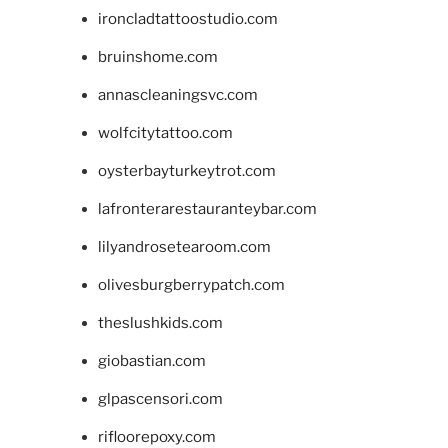
ironcladtattoostudio.com
bruinshome.com
annascleaningsvc.com
wolfcitytattoo.com
oysterbayturkeytrot.com
lafronterarestauranteybar.com
lilyandrosetearoom.com
olivesburgberrypatch.com
theslushkids.com
giobastian.com
glpascensori.com
rifloorepoxy.com