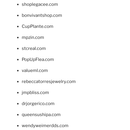
shoplegacee.com
bonvivantshop.com
CupPlante.com
mpzin.com
stcreal.com
PopUpFlea.com
valueml.com
rebeccatorresjewelry.com
jmpbliss.com
drjorgerico.com
queensushipa.com
wendyweimerdds.com