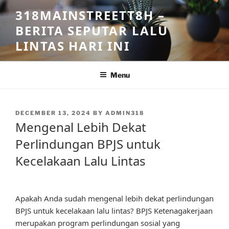
Skip
318MAINSTREETT8H –
to
BERITA SEPUTAR LALU
content
LINTAS HARI INI
Menu
POSTED
DECEMBER 13, 2024
BY
ADMIN318
ON
Mengenal Lebih Dekat
Perlindungan BPJS untuk
Kecelakaan Lalu Lintas
Apakah Anda sudah mengenal lebih dekat perlindungan
BPJS untuk kecelakaan lalu lintas? BPJS Ketenagakerjaan
merupakan program perlindungan sosial yang