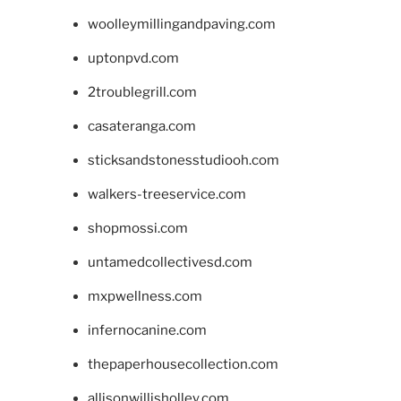
woolleymillingandpaving.com
uptonpvd.com
2troublegrill.com
casateranga.com
sticksandstonesstudiooh.com
walkers-treeservice.com
shopmossi.com
untamedcollectivesd.com
mxpwellness.com
infernocanine.com
thepaperhousecollection.com
allisonwillisholley.com