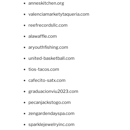
anneskitchen.org
valenciamarketytaqueria.com
reefrecordsllc.com
alawaffle.com
aryouthfishing.com
united-basketball.com
tios-tacos.com
cafecito-satx.com
graduacionviu2023.com
pecanjackstogo.com
zengardendayspa.com
sparklejewelryinc.com