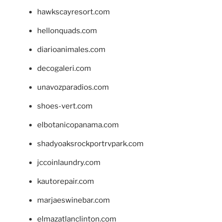
hawkscayresort.com
hellonquads.com
diarioanimales.com
decogaleri.com
unavozparadios.com
shoes-vert.com
elbotanicopanama.com
shadyoaksrockportrvpark.com
jccoinlaundry.com
kautorepair.com
marjaeswinebar.com
elmazatlanclinton.com