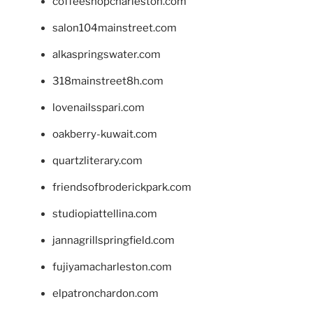
coffeeshopcharleston.com
salon104mainstreet.com
alkaspringswater.com
318mainstreet8h.com
lovenailsspari.com
oakberry-kuwait.com
quartzliterary.com
friendsofbroderickpark.com
studiopiattellina.com
jannagrillspringfield.com
fujiyamacharleston.com
elpatronchardon.com