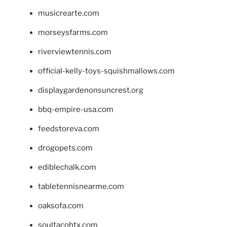
musicrearte.com
morseysfarms.com
riverviewtennis.com
official-kelly-toys-squishmallows.com
displaygardenonsuncrest.org
bbq-empire-usa.com
feedstoreva.com
drogopets.com
ediblechalk.com
tabletennisnearme.com
oaksofa.com
soultacohtx.com