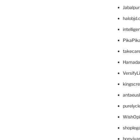
Jabalpu
halobjd
intellig
PikaPik
takecar
Hamada
VersifyL
kingscr
antaeus
purelyc
WishOp
shopleg
bonviva