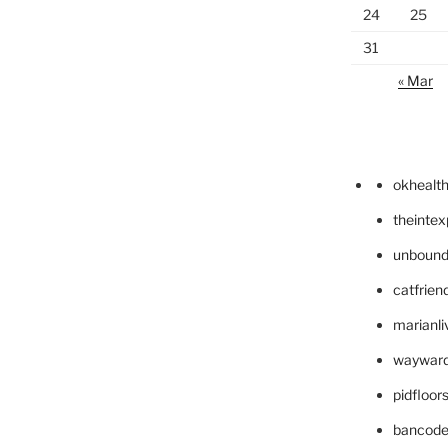
24
25
31
« Mar
okhealt
theinte
unbound
catfrien
marianli
wayward
pidfloo
bancode