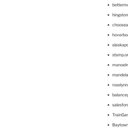
betterm
hingsto
choosea
hoverbo
alaskapo
stsmp.o
manoel
mandelae
roselyn
balance
salesfo
TrainG
Baytown