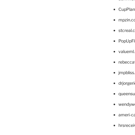
CupPlan
mpzin.c
stcreal.
PopUpFl
valueml
rebecca
jmpblis
drjorger
queensu
wendyw
ameri-
hrsrece