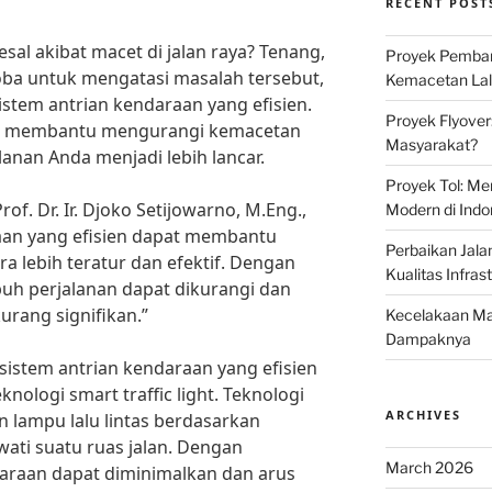
RECENT POST
al akibat macet di jalan raya? Tenang,
Proyek Pemban
oba untuk mengatasi masalah tersebut,
Kemacetan Lalu
tem antrian kendaraan yang efisien.
Proyek Flyover
apat membantu mengurangi kemacetan
Masyarakat?
lanan Anda menjadi lebih lancar.
Proyek Tol: Me
of. Dr. Ir. Djoko Setijowarno, M.Eng.,
Modern di Indo
raan yang efisien dapat membantu
Perbaikan Jala
ra lebih teratur dan efektif. Dengan
Kualitas Infras
puh perjalanan dapat dikurangi dan
urang signifikan.”
Kecelakaan Mau
Dampaknya
sistem antrian kendaraan yang efisien
nologi smart traffic light. Teknologi
ARCHIVES
 lampu lalu lintas berdasarkan
ati suatu ruas jalan. Dengan
March 2026
araan dapat diminimalkan dan arus