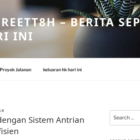
REETT8H – BERITA SE
I INI
Proyek Jalanan
keluaran hk hari ini
18
Search
dengan Sistem Antrian
for:
isien