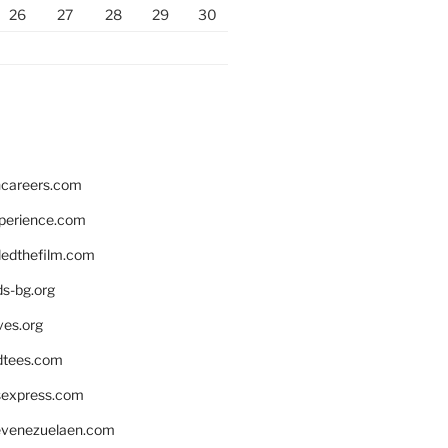
26
27
28
29
30
hcareers.com
xperience.com
edthefilm.com
ds-bg.org
ves.org
tees.com
rsexpress.com
venezuelaen.com