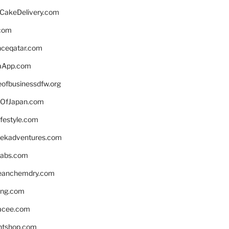
rCakeDelivery.com
.com
enceqatar.com
aApp.com
eofbusinessdfw.org
OfJapan.com
ifestyle.com
eekadventures.com
labs.com
leanchemdry.com
ing.com
acee.com
ntshop.com