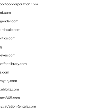
oodfoodcorporation.com
nnt.com
gender.com
ardssale.com
litics.com
rg
neves.com
ffectlibrary.com
ns.com
yoganj.com
rceblogs.com
ames365.com
EvaCationRentals.com