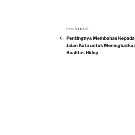
Post
Previous
PREVIOUS
navigation
Post
Pentingnya Membahas Kepada
Jalan Kota untuk Meningkatka
Kualitas Hidup