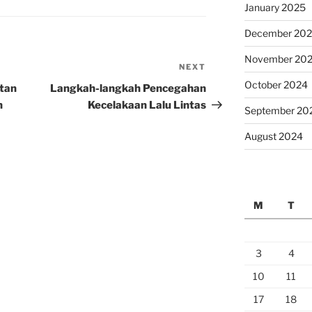
January 2025
December 20
November 20
NEXT
Next
Post
October 2024
tan
Langkah-langkah Pencegahan
n
Kecelakaan Lalu Lintas
September 20
August 2024
M
T
3
4
10
11
17
18