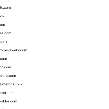
te.com
om
com
ea.com
.com
torresjewelry.com
s.com
ico.com
shipa.com
eimerdds.com
camp.com
ivables.com