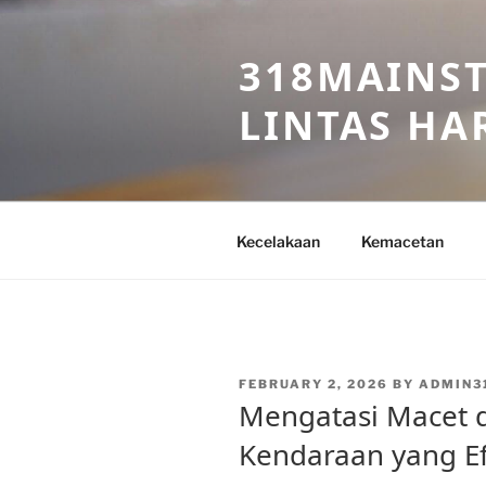
Skip
to
318MAINST
content
LINTAS HAR
Kecelakaan
Kemacetan
POSTED
FEBRUARY 2, 2026
BY
ADMIN3
ON
Mengatasi Macet 
Kendaraan yang Ef