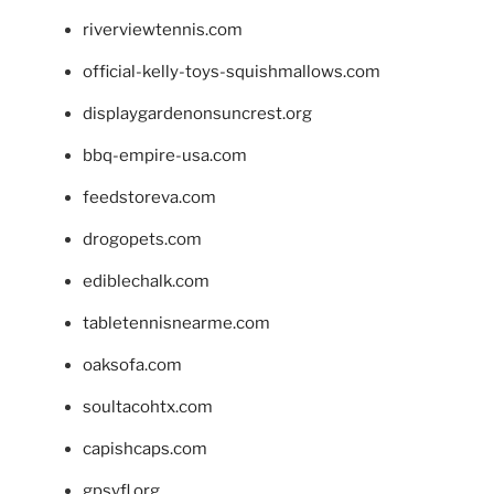
riverviewtennis.com
official-kelly-toys-squishmallows.com
displaygardenonsuncrest.org
bbq-empire-usa.com
feedstoreva.com
drogopets.com
ediblechalk.com
tabletennisnearme.com
oaksofa.com
soultacohtx.com
capishcaps.com
gpsyfl.org