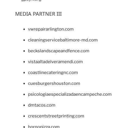
MEDIA PARTNER III
vwrepairarlington.com
cleaningservicebaltimore-md.com
beckslandscapeandfence.com
vistaaltadelveramendi.com
coastlinecateringnc.com
cuesburgershouston.com
psicologiaespecializadaencampeche.com
dmtacos.com
crescentstreetprinting.com
hornopizza.com