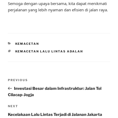
Semoga dengan upaya bersama, kita dapat menikmati
perjalanan yang lebih nyaman dan efisien di jalan raya.
CATEGORIES
KEMACETAN
TAGS
KEMACETAN LALU LINTAS ADALAH
Post
Previous
PREVIOUS
navigation
Post
Investasi Besar dalam Infrastruktur: Jalan Tol
Cilacap-Jogja
Next
NEXT
Post
Kecelakaan Lalu Lintas Terjadi di Jalanan Jakarta