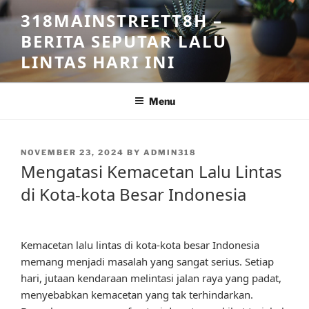
Skip
318MAINSTREETT8H –
to
BERITA SEPUTAR LALU
content
LINTAS HARI INI
Menu
POSTED
NOVEMBER 23, 2024
BY
ADMIN318
ON
Mengatasi Kemacetan Lalu Lintas
di Kota-kota Besar Indonesia
Kemacetan lalu lintas di kota-kota besar Indonesia
memang menjadi masalah yang sangat serius. Setiap
hari, jutaan kendaraan melintasi jalan raya yang padat,
menyebabkan kemacetan yang tak terhindarkan.