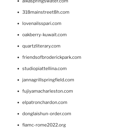
alkaspringswater.com
318mainstreet8h.com
lovenailsspari.com
oakberry-kuwait.com
quartzliterary.com
friendsofbroderickpark.com
studiopiattellina.com
jannagrillspringfield.com
fujiyamacharleston.com
elpatronchardon.com
donglaishun-order.com
fiamc-rome2022.org