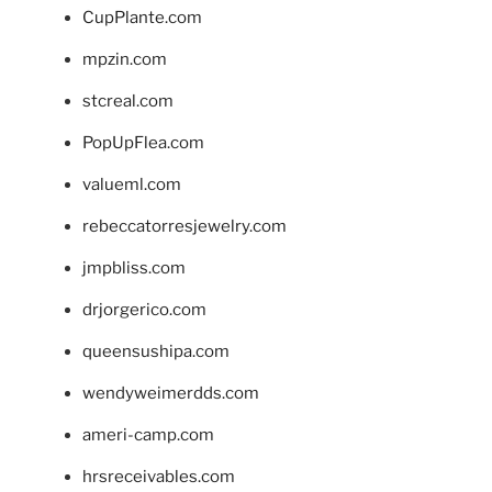
CupPlante.com
mpzin.com
stcreal.com
PopUpFlea.com
valueml.com
rebeccatorresjewelry.com
jmpbliss.com
drjorgerico.com
queensushipa.com
wendyweimerdds.com
ameri-camp.com
hrsreceivables.com