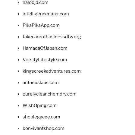
halobjd.com
intelligenceqatar.com
PikaPikaApp.com
takecareofbusinessdfw.org
HamadaOfJapan.com
VersifyLifestyle.com
kingscreekadventures.com
antaeuslabs.com
purelycleanchemdry.com
WishOping.com
shoplegacee.com
bonvivantshop.com