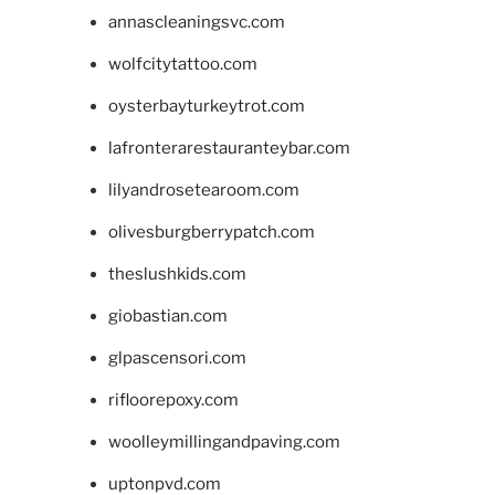
annascleaningsvc.com
wolfcitytattoo.com
oysterbayturkeytrot.com
lafronterarestauranteybar.com
lilyandrosetearoom.com
olivesburgberrypatch.com
theslushkids.com
giobastian.com
glpascensori.com
rifloorepoxy.com
woolleymillingandpaving.com
uptonpvd.com