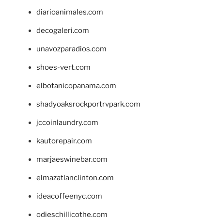
diarioanimales.com
decogaleri.com
unavozparadios.com
shoes-vert.com
elbotanicopanama.com
shadyoaksrockportrvpark.com
jccoinlaundry.com
kautorepair.com
marjaeswinebar.com
elmazatlanclinton.com
ideacoffeenyc.com
odieschillicothe.com