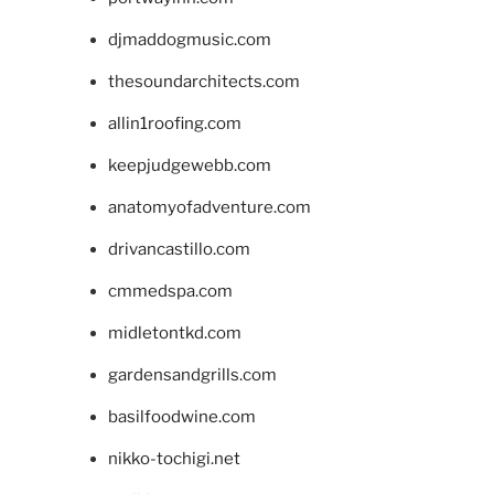
djmaddogmusic.com
thesoundarchitects.com
allin1roofing.com
keepjudgewebb.com
anatomyofadventure.com
drivancastillo.com
cmmedspa.com
midletontkd.com
gardensandgrills.com
basilfoodwine.com
nikko-tochigi.net