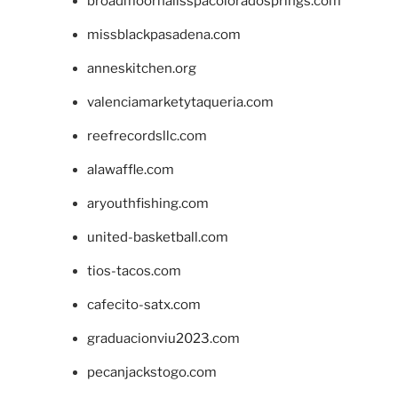
broadmoornailsspacoloradosprings.com
missblackpasadena.com
anneskitchen.org
valenciamarketytaqueria.com
reefrecordsllc.com
alawaffle.com
aryouthfishing.com
united-basketball.com
tios-tacos.com
cafecito-satx.com
graduacionviu2023.com
pecanjackstogo.com