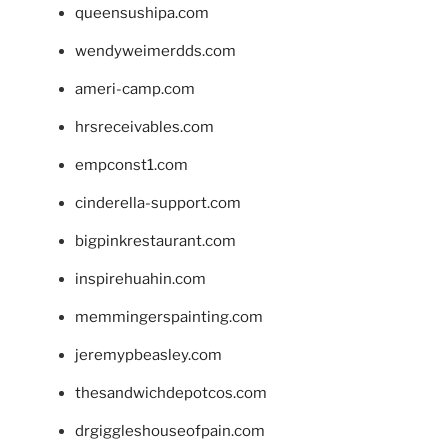
queensushipa.com
wendyweimerdds.com
ameri-camp.com
hrsreceivables.com
empconst1.com
cinderella-support.com
bigpinkrestaurant.com
inspirehuahin.com
memmingerspainting.com
jeremypbeasley.com
thesandwichdepotcos.com
drgiggleshouseofpain.com