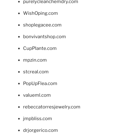
purelycleanchemdry.com
WishOping.com
shoplegacee.com
bonvivantshop.com
CupPlante.com
mpzin.com
stcreal.com
PopUpFlea.com
valueml.com
rebeccatorresjewelry.com
jmpbliss.com
drjorgerico.com