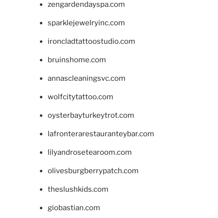
zengardendayspa.com
sparklejewelryinc.com
ironcladtattoostudio.com
bruinshome.com
annascleaningsvc.com
wolfcitytattoo.com
oysterbayturkeytrot.com
lafronterarestauranteybar.com
lilyandrosetearoom.com
olivesburgberrypatch.com
theslushkids.com
giobastian.com