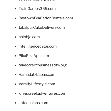
TrainGames365.com
BaytownEvaCationRentals.com
JabalpurCakeDelivery.com
halobjd.com
intelligenceqatar.com
PikaPikaApp.com
takecareofbusinessdfw.org
HamadaOfJapan.com
VersifyLifestyle.com
kingscreekadventures.com
antaeuslabs.com