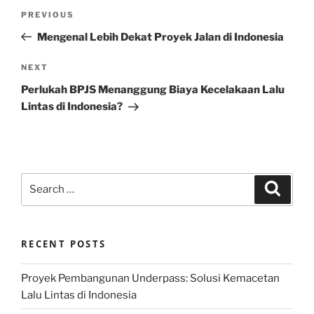
Post
Previous
PREVIOUS
navigation
Post
Mengenal Lebih Dekat Proyek Jalan di Indonesia
Next
NEXT
Post
Perlukah BPJS Menanggung Biaya Kecelakaan Lalu
Lintas di Indonesia?
Search
Search
for:
RECENT POSTS
Proyek Pembangunan Underpass: Solusi Kemacetan
Lalu Lintas di Indonesia