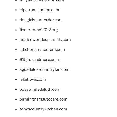
fujiyamacharleston.com
elpatronchardon.com
donglaishun-order.com
fiamc-rome2022.org
mariceworldessentials.com
lafisheriarestaurant.com
915jazzandmore.com
aguadulce-countryfair.com
jakehovis.com
bosswingsduluth.com
birminghamautocare.com
tonyscountrykitchen.com