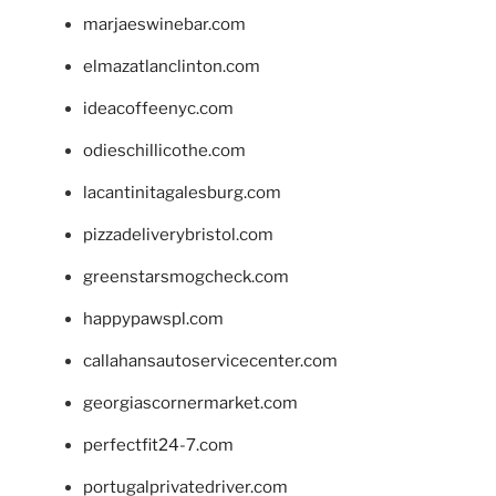
marjaeswinebar.com
elmazatlanclinton.com
ideacoffeenyc.com
odieschillicothe.com
lacantinitagalesburg.com
pizzadeliverybristol.com
greenstarsmogcheck.com
happypawspl.com
callahansautoservicecenter.com
georgiascornermarket.com
perfectfit24-7.com
portugalprivatedriver.com