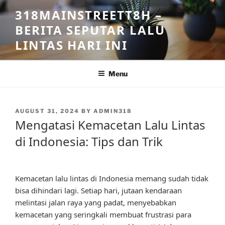
Skip
318MAINSTREETT8H –
to
BERITA SEPUTAR LALU
content
LINTAS HARI INI
Menu
POSTED
AUGUST 31, 2024
BY
ADMIN318
ON
Mengatasi Kemacetan Lalu Lintas
di Indonesia: Tips dan Trik
Kemacetan lalu lintas di Indonesia memang sudah tidak
bisa dihindari lagi. Setiap hari, jutaan kendaraan
melintasi jalan raya yang padat, menyebabkan
kemacetan yang seringkali membuat frustrasi para