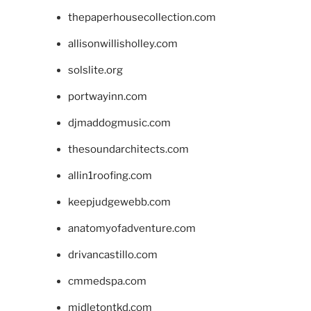
thepaperhousecollection.com
allisonwillisholley.com
solslite.org
portwayinn.com
djmaddogmusic.com
thesoundarchitects.com
allin1roofing.com
keepjudgewebb.com
anatomyofadventure.com
drivancastillo.com
cmmedspa.com
midletontkd.com