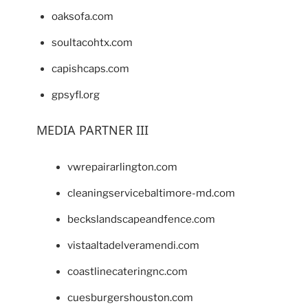
oaksofa.com
soultacohtx.com
capishcaps.com
gpsyfl.org
MEDIA PARTNER III
vwrepairarlington.com
cleaningservicebaltimore-md.com
beckslandscapeandfence.com
vistaaltadelveramendi.com
coastlinecateringnc.com
cuesburgershouston.com