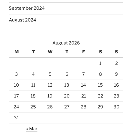
September 2024
August 2024
August 2026
M
T
W
T
F
S
S
1
2
3
4
5
6
7
8
9
10
11
12
13
14
15
16
17
18
19
20
21
22
23
24
25
26
27
28
29
30
31
« Mar