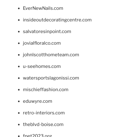
EverNewNails.com
insideoutdecoratingcentre.com
salvatoresinpoint.com
jovialfloralco.com
johnlscotthometeam.com
u-seehomes.com
watersportslagonissi.com
mischieffashion.com
eduwyre.com
retro-interiors.com
theblvd-boise.com
fpet2023.org