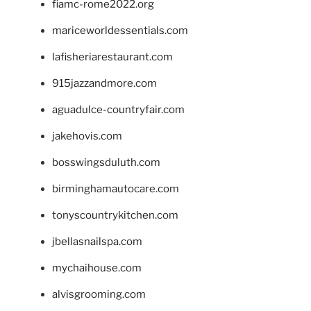
fiamc-rome2022.org
mariceworldessentials.com
lafisheriarestaurant.com
915jazzandmore.com
aguadulce-countryfair.com
jakehovis.com
bosswingsduluth.com
birminghamautocare.com
tonyscountrykitchen.com
jbellasnailspa.com
mychaihouse.com
alvisgrooming.com