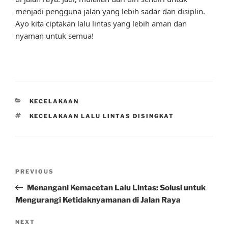
menjadi pengguna jalan yang lebih sadar dan disiplin.
Ayo kita ciptakan lalu lintas yang lebih aman dan
nyaman untuk semua!
CATEGORIES
KECELAKAAN
TAGS
KECELAKAAN LALU LINTAS DISINGKAT
Post
Previous
PREVIOUS
navigation
Post
Menangani Kemacetan Lalu Lintas: Solusi untuk
Mengurangi Ketidaknyamanan di Jalan Raya
Next
NEXT