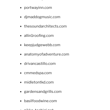
portwayinn.com
djmaddogmusic.com
thesoundarchitects.com
allin1roofing.com
keepjudgewebb.com
anatomyofadventure.com
drivancastillo.com
cmmedspa.com
midletontkd.com
gardensandgrills.com
basilfoodwine.com