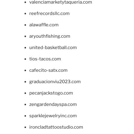
valenciamarketytaqueria.com
reefrecordsllc.com
alawaffle.com
aryouthfishing.com
united-basketball.com
tios-tacos.com
cafecito-satx.com
graduacionviu2023.com
pecanjackstogo.com
zengardendayspa.com
sparklejewelryinc.com
ironcladtattoostudio.com