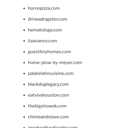
hornopizza.com
driveadragster.com
hematologa.com
lizaivanov.com
guesttinyhomes.com
home-plow-by-meyer.com
palatelatincuisine.com
blackdoglegacy.com
eatvivahouston.com
thebigshowok.com
chimeandstave.com
greatwallseafoodny.com