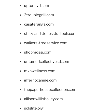
uptonpvd.com
2troublegrill.com
casateranga.com
sticksandstonesstudiooh.com
walkers-treeservice.com
shopmossi.com
untamedcollectivesd.com
mxpwellness.com
infernocanine.com
thepaperhousecollection.com
allisonwillisholley.com
solslite.org