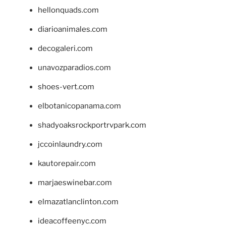
hellonquads.com
diarioanimales.com
decogaleri.com
unavozparadios.com
shoes-vert.com
elbotanicopanama.com
shadyoaksrockportrvpark.com
jccoinlaundry.com
kautorepair.com
marjaeswinebar.com
elmazatlanclinton.com
ideacoffeenyc.com