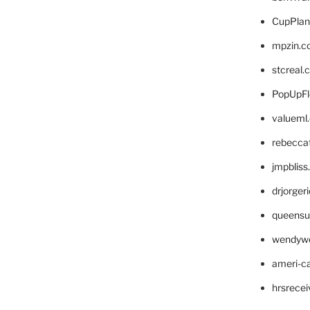
CupPlan
mpzin.c
stcreal.
PopUpFl
valueml
rebecca
jmpblis
drjorger
queensu
wendyw
ameri-
hrsrece