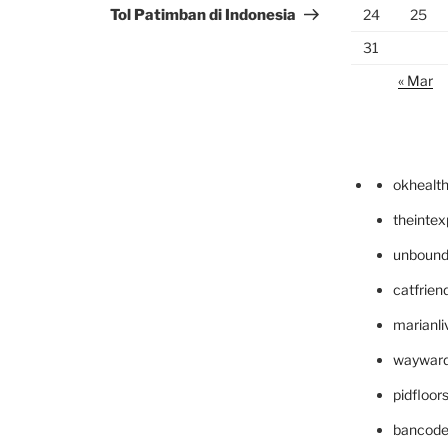
Tol Patimban di Indonesia
24
25
31
« Mar
okhealt
theinte
unbound
catfrien
marianli
wayward
pidfloo
bancode