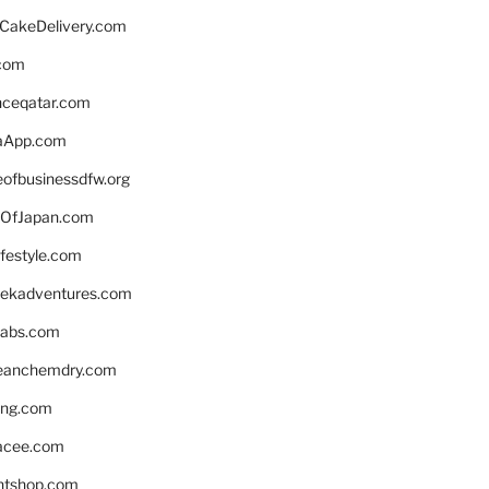
rCakeDelivery.com
.com
enceqatar.com
aApp.com
eofbusinessdfw.org
OfJapan.com
ifestyle.com
eekadventures.com
labs.com
leanchemdry.com
ing.com
acee.com
ntshop.com