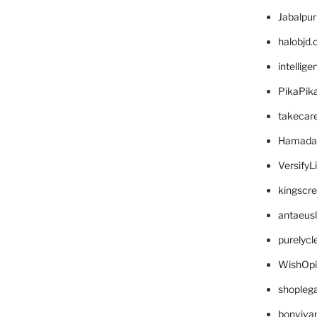
Jabalpu
halobjd
intellig
PikaPik
takecar
Hamada
VersifyL
kingscr
antaeus
purelyc
WishOp
shopleg
bonviva