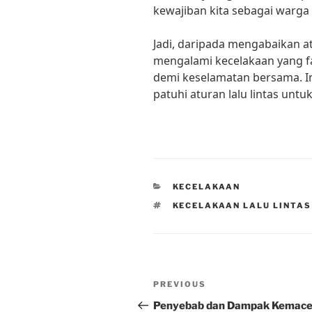
kewajiban kita sebagai warga 
Jadi, daripada mengabaikan at
mengalami kecelakaan yang fat
demi keselamatan bersama. In
patuhi aturan lalu lintas untu
CATEGORIES
KECELAKAAN
TAGS
KECELAKAAN LALU LINTA
Post
Previous
PREVIOUS
navigation
Post
Penyebab dan Dampak Kemace