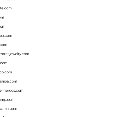
te.com
om
com
ea.com
.com
torresjewelry.com
s.com
ico.com
shipa.com
eimerdds.com
camp.com
ivables.com