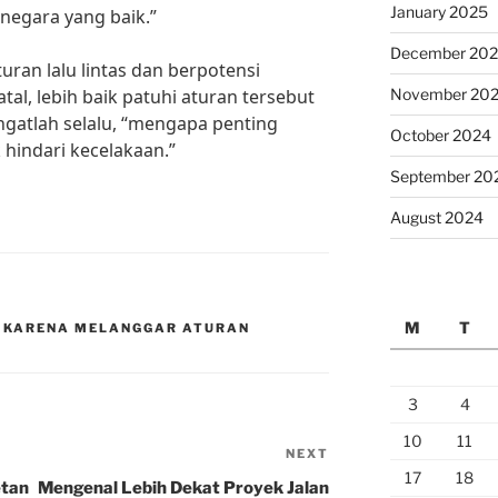
January 2025
negara yang baik.”
December 20
uran lalu lintas dan berpotensi
al, lebih baik patuhi aturan tersebut
November 20
gatlah selalu, “mengapa penting
October 2024
k hindari kecelakaan.”
September 20
August 2024
M
T
S KARENA MELANGGAR ATURAN
3
4
10
11
NEXT
Next
17
18
Post
tan
Mengenal Lebih Dekat Proyek Jalan