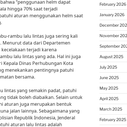
n bahwa “penggunaan helm dapat
February 2026
la hingga 70% saat terjadi
January 2026
, patuhi aturan menggunakan helm saat
.
December 20
mbu-rambu lalu lintas juga sering kali
November 20
. Menurut data dari Departemen
September 20
kecelakaan terjadi karena
bu lalu lintas yang ada. Hal ini juga
August 2025
ri Kepala Dinas Perhubungan Kota
July 2025
ng menekankan pentingnya patuhi
lamatan bersama.
June 2025
May 2025
u lintas yang semakin padat, patuhi
yang tidak boleh diabaikan. Selain untuk
April 2025
tuhi aturan juga merupakan bentuk
March 2025
na jalan lainnya. Sebagaimana yang
isian Republik Indonesia, Jenderal
February 2025
atuhi aturan lalu lintas adalah