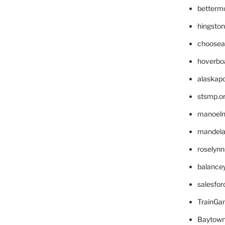
betterm
hingsto
choosea
hoverbo
alaskapo
stsmp.o
manoel
mandelae
roselyn
balance
salesfo
TrainG
Baytown