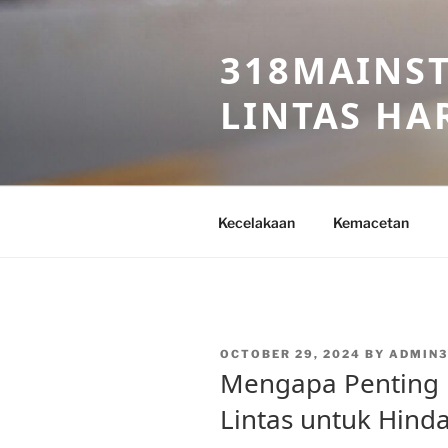
Skip
to
318MAINST
content
LINTAS HAR
Kecelakaan
Kemacetan
POSTED
OCTOBER 29, 2024
BY
ADMIN3
ON
Mengapa Penting P
Lintas untuk Hind