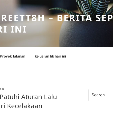
REETT8H – BERITA SE
I INI
Proyek Jalanan
keluaran hk hari ini
18
Search
atuhi Aturan Lalu
for:
ari Kecelakaan