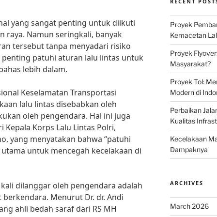
RECENT POST
hal yang sangat penting untuk diikuti
Proyek Pemban
an raya. Namun seringkali, banyak
Kemacetan Lalu
an tersebut tanpa menyadari risiko
Proyek Flyover
enting patuhi aturan lalu lintas untuk
Masyarakat?
 bahas lebih dalam.
Proyek Tol: Me
ional Keselamatan Transportasi
Modern di Indo
kaan lalu lintas disebabkan oleh
Perbaikan Jala
kukan oleh pengendara. Hal ini juga
Kualitas Infras
 Kepala Korps Lalu Lintas Polri,
iono, yang menyatakan bahwa “patuhi
Kecelakaan Mau
nci utama untuk mencegah kecelakaan di
Dampaknya
ARCHIVES
 kali dilanggar oleh pengendara adalah
berkendara. Menurut Dr. dr. Andi
March 2026
ang ahli bedah saraf dari RS MH