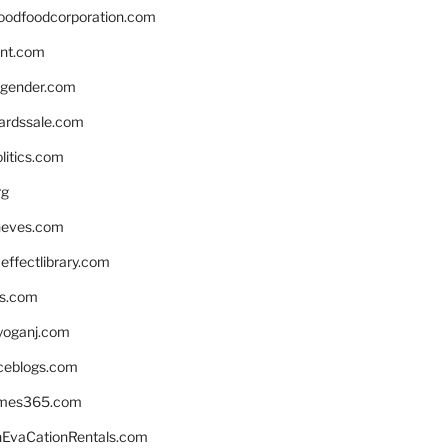
oodfoodcorporation.com
nnt.com
gender.com
ardssale.com
litics.com
rg
neves.com
ffectlibrary.com
ns.com
yoganj.com
rceblogs.com
ames365.com
EvaCationRentals.com