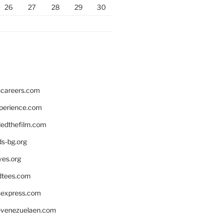
26
27
28
29
30
hcareers.com
xperience.com
edthefilm.com
ds-bg.org
ves.org
tees.com
rsexpress.com
venezuelaen.com