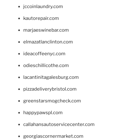
jccoinlaundry.com
kautorepair.com
marjaeswinebar.com
elmazatlanclinton.com
ideacoffeenyc.com
odieschillicothe.com
lacantinitagalesburg.com
pizzadeliverybristol.com
greenstarsmogcheck.com
happypawspl.com
callahansautoservicecenter.com
georgiascornermarket.com