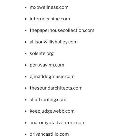
mxpwellness.com
infernocanine.com
thepaperhousecollection.com
allisonwillisholley.com
solslite.org
portwayinn.com
djmaddogmusic.com
thesoundarchitects.com
allin1roofing.com
keepjudgewebb.com
anatomyofadventure.com
drivancastillo.com