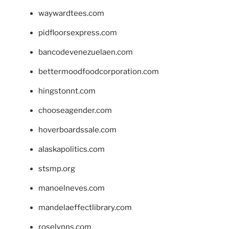
waywardtees.com
pidfloorsexpress.com
bancodevenezuelaen.com
bettermoodfoodcorporation.com
hingstonnt.com
chooseagender.com
hoverboardssale.com
alaskapolitics.com
stsmp.org
manoelneves.com
mandelaeffectlibrary.com
roselynns.com