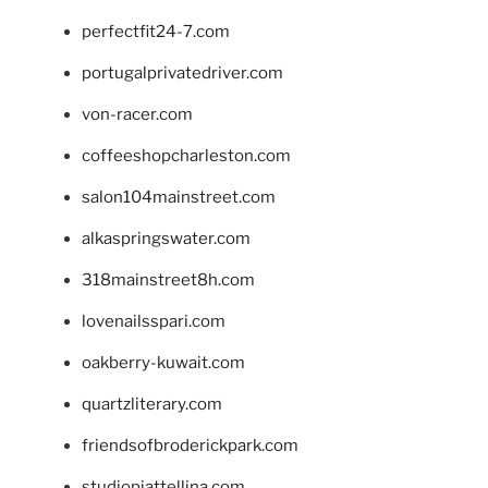
perfectfit24-7.com
portugalprivatedriver.com
von-racer.com
coffeeshopcharleston.com
salon104mainstreet.com
alkaspringswater.com
318mainstreet8h.com
lovenailsspari.com
oakberry-kuwait.com
quartzliterary.com
friendsofbroderickpark.com
studiopiattellina.com