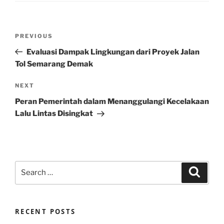
Post
Previous
PREVIOUS
navigation
Post
Evaluasi Dampak Lingkungan dari Proyek Jalan
Tol Semarang Demak
Next
NEXT
Post
Peran Pemerintah dalam Menanggulangi Kecelakaan
Lalu Lintas Disingkat
Search
Search
for:
RECENT POSTS