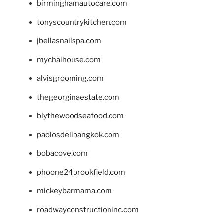
birminghamautocare.com
tonyscountrykitchen.com
jbellasnailspa.com
mychaihouse.com
alvisgrooming.com
thegeorginaestate.com
blythewoodseafood.com
paolosdelibangkok.com
bobacove.com
phoone24brookfield.com
mickeybarmama.com
roadwayconstructioninc.com