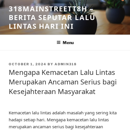
Skip
318MAINSTREETT8H –
to
BERITA SEPUTAR LALU
content
LINTAS HARI INI
Menu
POSTED
OCTOBER 1, 2024
BY
ADMIN318
ON
Mengapa Kemacetan Lalu Lintas
Merupakan Ancaman Serius bagi
Kesejahteraan Masyarakat
Kemacetan lalu lintas adalah masalah yang sering kita
hadapi setiap hari. Mengapa kemacetan lalu lintas
merupakan ancaman serius bagi kesejahteraan