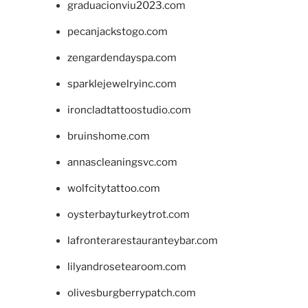
graduacionviu2023.com
pecanjackstogo.com
zengardendayspa.com
sparklejewelryinc.com
ironcladtattoostudio.com
bruinshome.com
annascleaningsvc.com
wolfcitytattoo.com
oysterbayturkeytrot.com
lafronterarestauranteybar.com
lilyandrosetearoom.com
olivesburgberrypatch.com