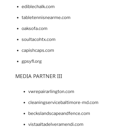
ediblechalk.com
tabletennisnearme.com
oaksofa.com
soultacohtx.com
capishcaps.com
gpsyfl.org
MEDIA PARTNER III
vwrepairarlington.com
cleaningservicebaltimore-md.com
beckslandscapeandfence.com
vistaaltadelveramendi.com