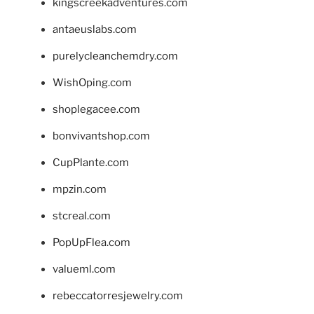
kingscreekadventures.com
antaeuslabs.com
purelycleanchemdry.com
WishOping.com
shoplegacee.com
bonvivantshop.com
CupPlante.com
mpzin.com
stcreal.com
PopUpFlea.com
valueml.com
rebeccatorresjewelry.com