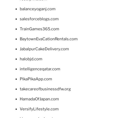
balanceyoganj.com
salesforceblogs.com
TrainGames365.com
BaytownEvaCationRentals.com
JabalpurCakeDelivery.com
halobjd.com
intelligenceqatar.com
PikaPikaApp.com
takecareofbusinessdfw.org
HamadaOfJapan.com
VersifyLifestyle.com