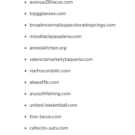
avenue26tacos.com
topgglasses.com
broadmoornailsspacoloradosprings.com
missblackpasadena.com
anneskitchen.org
valenciamarketytaqueria.com
reefrecordsllc.com
alawaffle.com
aryouthfishing.com
united-basketball.com
tios-tacos.com
cafecito-satx.com