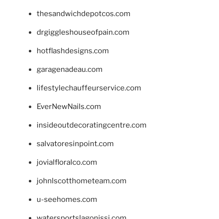
thesandwichdepotcos.com
drgiggleshouseofpain.com
hotflashdesigns.com
garagenadeau.com
lifestylechauffeurservice.com
EverNewNails.com
insideoutdecoratingcentre.com
salvatoresinpoint.com
jovialfloralco.com
johnlscotthometeam.com
u-seehomes.com
watersportslagonissi.com