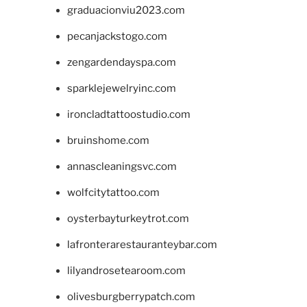
graduacionviu2023.com
pecanjackstogo.com
zengardendayspa.com
sparklejewelryinc.com
ironcladtattoostudio.com
bruinshome.com
annascleaningsvc.com
wolfcitytattoo.com
oysterbayturkeytrot.com
lafronterarestauranteybar.com
lilyandrosetearoom.com
olivesburgberrypatch.com