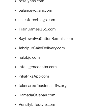
roselynns.com
balanceyoganj.com
salesforceblogs.com
TrainGames365.com
BaytownEvaCationRentals.com
JabalpurCakeDelivery.com
halobjd.com
intelligenceqatar.com
PikaPikaApp.com
takecareofbusinessdfw.org
HamadaOfJapan.com
VersifyLifestyle.com