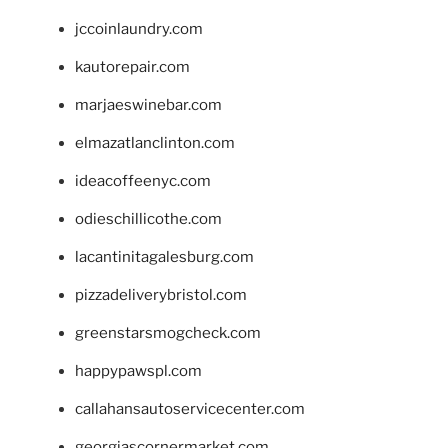
jccoinlaundry.com
kautorepair.com
marjaeswinebar.com
elmazatlanclinton.com
ideacoffeenyc.com
odieschillicothe.com
lacantinitagalesburg.com
pizzadeliverybristol.com
greenstarsmogcheck.com
happypawspl.com
callahansautoservicecenter.com
georgiascornermarket.com