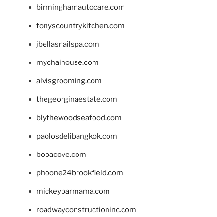
birminghamautocare.com
tonyscountrykitchen.com
jbellasnailspa.com
mychaihouse.com
alvisgrooming.com
thegeorginaestate.com
blythewoodseafood.com
paolosdelibangkok.com
bobacove.com
phoone24brookfield.com
mickeybarmama.com
roadwayconstructioninc.com