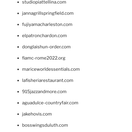
studiopiattellina.com
jannagrillspringfield.com
fujiyamacharleston.com
elpatronchardon.com
donglaishun-order.com
fiamc-rome2022.org
mariceworldessentials.com
lafisheriarestaurant.com
915jazzandmore.com
aguadulce-countryfair.com
jakehovis.com
bosswingsduluth.com