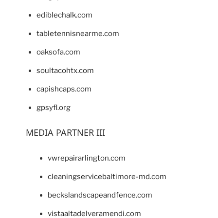
ediblechalk.com
tabletennisnearme.com
oaksofa.com
soultacohtx.com
capishcaps.com
gpsyfl.org
MEDIA PARTNER III
vwrepairarlington.com
cleaningservicebaltimore-md.com
beckslandscapeandfence.com
vistaaltadelveramendi.com