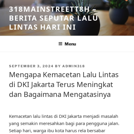
Skip
318MAINSTREETT8H –
to
BERITA SEPUTAR LALU
content
LINTAS HARI INI
Menu
POSTED
SEPTEMBER 3, 2024
BY
ADMIN318
ON
Mengapa Kemacetan Lalu Lintas
di DKI Jakarta Terus Meningkat
dan Bagaimana Mengatasinya
Kemacetan lalu lintas di DKI Jakarta menjadi masalah
yang semakin meresahkan bagi para pengguna jalan.
Setiap hari, warga ibu kota harus rela bersabar