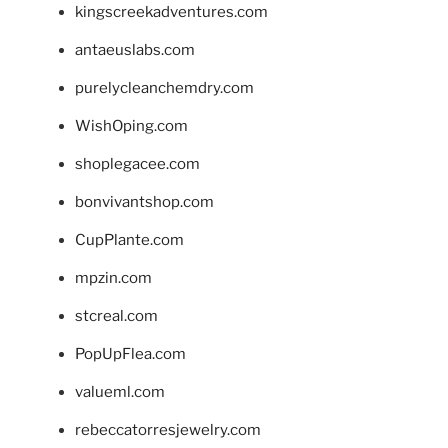
kingscreekadventures.com
antaeuslabs.com
purelycleanchemdry.com
WishOping.com
shoplegacee.com
bonvivantshop.com
CupPlante.com
mpzin.com
stcreal.com
PopUpFlea.com
valueml.com
rebeccatorresjewelry.com