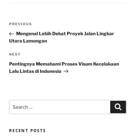
Post
Previous
PREVIOUS
navigation
Post
Mengenal Lebih Dekat Proyek Jalan Lingkar
Utara Lamongan
Next
NEXT
Post
Pentingnya Memahami Proses Visum Kecelakaan
Lalu Lintas di Indonesia
Search
Search
for:
RECENT POSTS