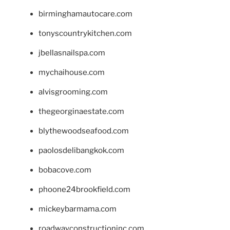
birminghamautocare.com
tonyscountrykitchen.com
jbellasnailspa.com
mychaihouse.com
alvisgrooming.com
thegeorginaestate.com
blythewoodseafood.com
paolosdelibangkok.com
bobacove.com
phoone24brookfield.com
mickeybarmama.com
roadwayconstructioninc.com