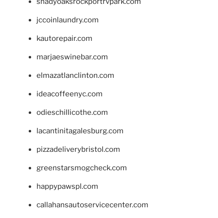
shadyoaksrockportrvpark.com
jccoinlaundry.com
kautorepair.com
marjaeswinebar.com
elmazatlanclinton.com
ideacoffeenyc.com
odieschillicothe.com
lacantinitagalesburg.com
pizzadeliverybristol.com
greenstarsmogcheck.com
happypawspl.com
callahansautoservicecenter.com