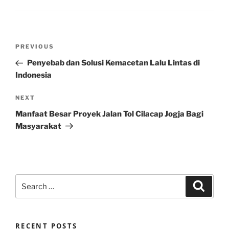
Post
Previous
PREVIOUS
navigation
Post
Penyebab dan Solusi Kemacetan Lalu Lintas di
Indonesia
Next
NEXT
Post
Manfaat Besar Proyek Jalan Tol Cilacap Jogja Bagi
Masyarakat
Search
Search
for:
RECENT POSTS