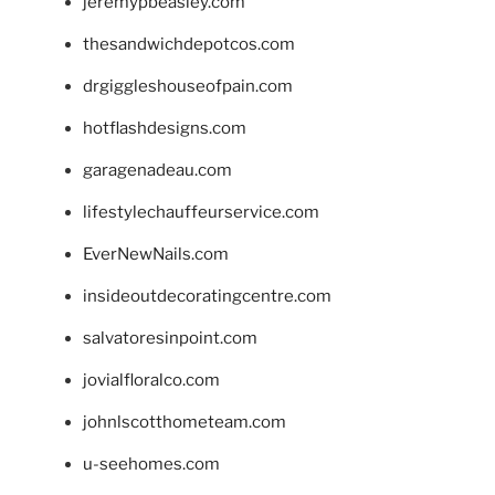
jeremypbeasley.com
thesandwichdepotcos.com
drgiggleshouseofpain.com
hotflashdesigns.com
garagenadeau.com
lifestylechauffeurservice.com
EverNewNails.com
insideoutdecoratingcentre.com
salvatoresinpoint.com
jovialfloralco.com
johnlscotthometeam.com
u-seehomes.com