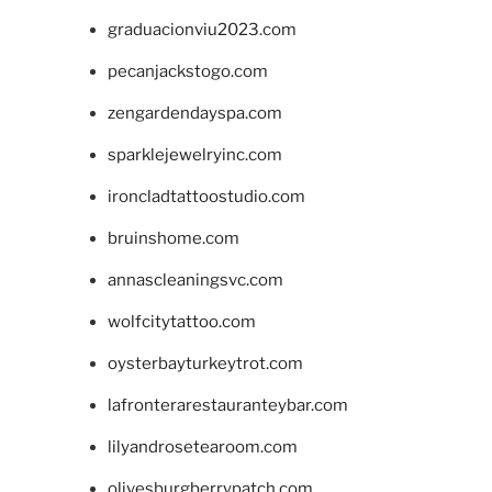
graduacionviu2023.com
pecanjackstogo.com
zengardendayspa.com
sparklejewelryinc.com
ironcladtattoostudio.com
bruinshome.com
annascleaningsvc.com
wolfcitytattoo.com
oysterbayturkeytrot.com
lafronterarestauranteybar.com
lilyandrosetearoom.com
olivesburgberrypatch.com