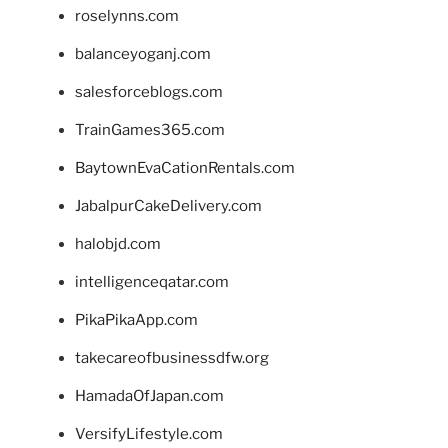
roselynns.com
balanceyoganj.com
salesforceblogs.com
TrainGames365.com
BaytownEvaCationRentals.com
JabalpurCakeDelivery.com
halobjd.com
intelligenceqatar.com
PikaPikaApp.com
takecareofbusinessdfw.org
HamadaOfJapan.com
VersifyLifestyle.com