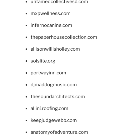
untamedcollectivesd.com
mxpwellness.com
infernocanine.com
thepaperhousecollection.com
allisonwillisholley.com
solslite.org
portwayinn.com
djmaddogmusic.com
thesoundarchitects.com
allin1roofing.com
keepjudgewebb.com
anatomyofadventure.com