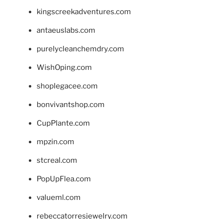
kingscreekadventures.com
antaeuslabs.com
purelycleanchemdry.com
WishOping.com
shoplegacee.com
bonvivantshop.com
CupPlante.com
mpzin.com
stcreal.com
PopUpFlea.com
valueml.com
rebeccatorresjewelry.com