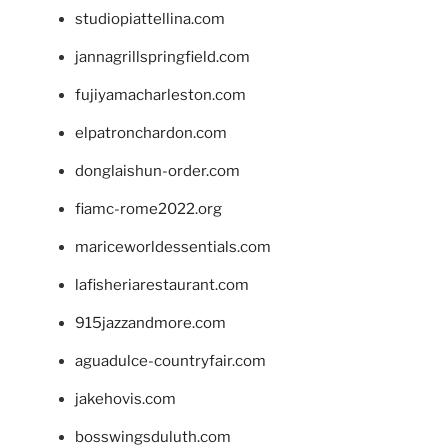
studiopiattellina.com
jannagrillspringfield.com
fujiyamacharleston.com
elpatronchardon.com
donglaishun-order.com
fiamc-rome2022.org
mariceworldessentials.com
lafisheriarestaurant.com
915jazzandmore.com
aguadulce-countryfair.com
jakehovis.com
bosswingsduluth.com