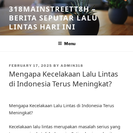
Skip
318MAINSTREETT8H –
to
BERITA SEPUTAR LALU
content
LINTAS HARI INI
Menu
POSTED
FEBRUARY 17, 2025
BY
ADMIN318
ON
Mengapa Kecelakaan Lalu Lintas
di Indonesia Terus Meningkat?
Mengapa Kecelakaan Lalu Lintas di Indonesia Terus
Meningkat?
Kecelakaan lalu lintas merupakan masalah serius yang