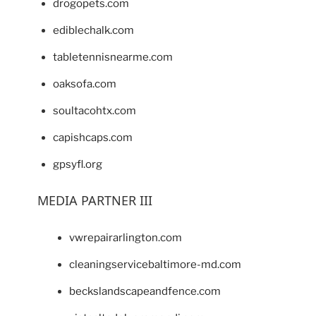
drogopets.com
ediblechalk.com
tabletennisnearme.com
oaksofa.com
soultacohtx.com
capishcaps.com
gpsyfl.org
MEDIA PARTNER III
vwrepairarlington.com
cleaningservicebaltimore-md.com
beckslandscapeandfence.com