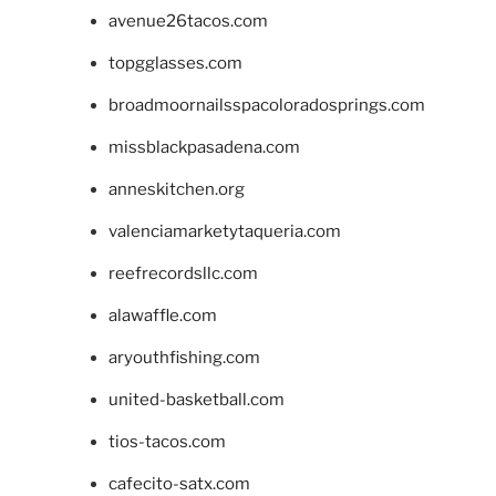
avenue26tacos.com
topgglasses.com
broadmoornailsspacoloradosprings.com
missblackpasadena.com
anneskitchen.org
valenciamarketytaqueria.com
reefrecordsllc.com
alawaffle.com
aryouthfishing.com
united-basketball.com
tios-tacos.com
cafecito-satx.com