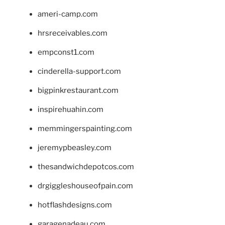
ameri-camp.com
hrsreceivables.com
empconst1.com
cinderella-support.com
bigpinkrestaurant.com
inspirehuahin.com
memmingerspainting.com
jeremypbeasley.com
thesandwichdepotcos.com
drgiggleshouseofpain.com
hotflashdesigns.com
garagenadeau.com