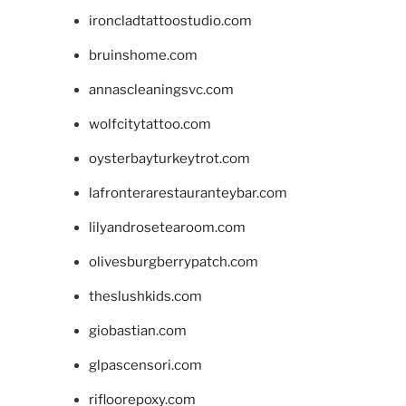
ironcladtattoostudio.com
bruinshome.com
annascleaningsvc.com
wolfcitytattoo.com
oysterbayturkeytrot.com
lafronterarestauranteybar.com
lilyandrosetearoom.com
olivesburgberrypatch.com
theslushkids.com
giobastian.com
glpascensori.com
rifloorepoxy.com