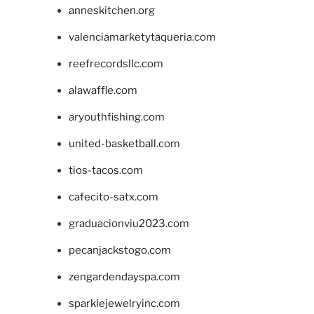
anneskitchen.org
valenciamarketytaqueria.com
reefrecordsllc.com
alawaffle.com
aryouthfishing.com
united-basketball.com
tios-tacos.com
cafecito-satx.com
graduacionviu2023.com
pecanjackstogo.com
zengardendayspa.com
sparklejewelryinc.com