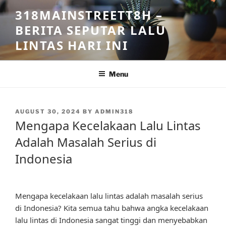
Skip
318MAINSTREETT8H –
to
BERITA SEPUTAR LALU
content
LINTAS HARI INI
Menu
POSTED
AUGUST 30, 2024
BY
ADMIN318
ON
Mengapa Kecelakaan Lalu Lintas
Adalah Masalah Serius di
Indonesia
Mengapa kecelakaan lalu lintas adalah masalah serius
di Indonesia? Kita semua tahu bahwa angka kecelakaan
lalu lintas di Indonesia sangat tinggi dan menyebabkan