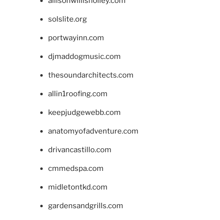
allisonwillisholley.com
solslite.org
portwayinn.com
djmaddogmusic.com
thesoundarchitects.com
allin1roofing.com
keepjudgewebb.com
anatomyofadventure.com
drivancastillo.com
cmmedspa.com
midletontkd.com
gardensandgrills.com