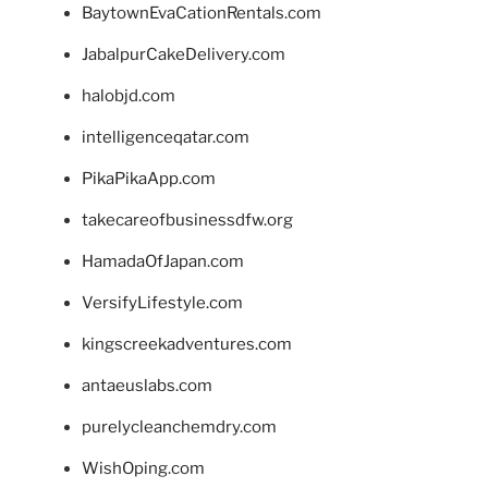
BaytownEvaCationRentals.com
JabalpurCakeDelivery.com
halobjd.com
intelligenceqatar.com
PikaPikaApp.com
takecareofbusinessdfw.org
HamadaOfJapan.com
VersifyLifestyle.com
kingscreekadventures.com
antaeuslabs.com
purelycleanchemdry.com
WishOping.com