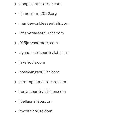
donglaishun-order.com
fiamc-rome2022.org
mariceworldessentials.com
lafisheriarestaurant.com
915jazzandmore.com
aguadulce-countryfair.com
jakehovis.com
bosswingsduluth.com
birminghamautocare.com
tonyscountrykitchen.com
jbellasnailspa.com
mychaihouse.com