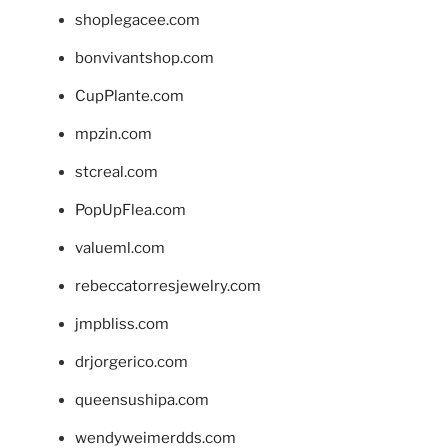
shoplegacee.com
bonvivantshop.com
CupPlante.com
mpzin.com
stcreal.com
PopUpFlea.com
valueml.com
rebeccatorresjewelry.com
jmpbliss.com
drjorgerico.com
queensushipa.com
wendyweimerdds.com