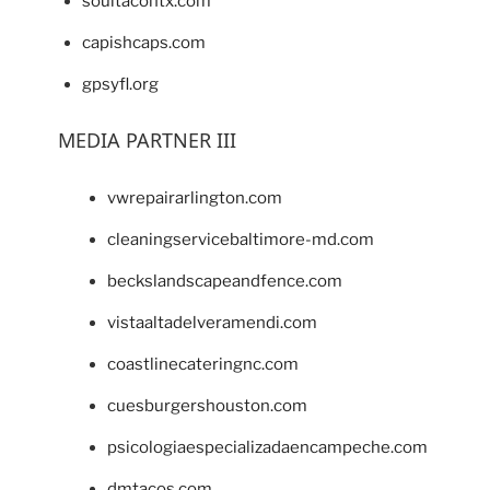
soultacohtx.com
capishcaps.com
gpsyfl.org
MEDIA PARTNER III
vwrepairarlington.com
cleaningservicebaltimore-md.com
beckslandscapeandfence.com
vistaaltadelveramendi.com
coastlinecateringnc.com
cuesburgershouston.com
psicologiaespecializadaencampeche.com
dmtacos.com