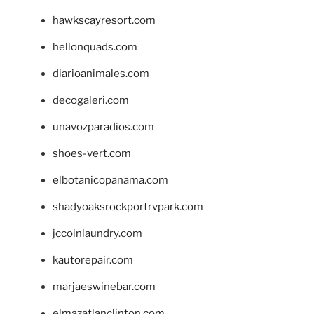
hawkscayresort.com
hellonquads.com
diarioanimales.com
decogaleri.com
unavozparadios.com
shoes-vert.com
elbotanicopanama.com
shadyoaksrockportrvpark.com
jccoinlaundry.com
kautorepair.com
marjaeswinebar.com
elmazatlanclinton.com