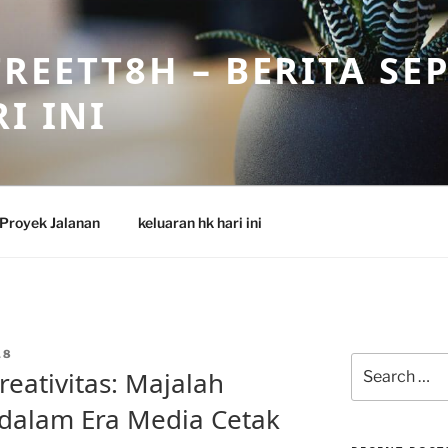
REETT8H – BERITA SE
I INI
Proyek Jalanan
keluaran hk hari ini
18
Search
reativitas: Majalah
for:
 dalam Era Media Cetak