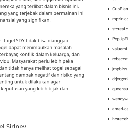
ereka yang terlibat dalam bisnis ini.
CupPlan
ang yang terjebak dalam permainan ini
mpzin.c
ansial yang signifikan.
stcreal.
PopUpFl
ari togel SDY tidak bisa dianggap
ogel dapat menimbulkan masalah
valueml
 terbayar, konflik dalam keluarga, dan
rebecca
vidu. Masyarakat perlu lebih peka
dan tidak hanya melihat togel sebagai
jmpblis
entang dampak negatif dan risiko yang
drjorger
enting untuk dilakukan agar
keputusan yang lebih bijak dan
queensu
wendyw
ameri-
hrsrece
el Sidney