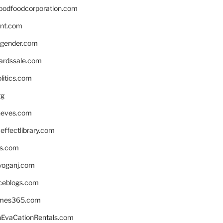
oodfoodcorporation.com
nnt.com
gender.com
ardssale.com
litics.com
rg
neves.com
ffectlibrary.com
ns.com
yoganj.com
rceblogs.com
ames365.com
EvaCationRentals.com