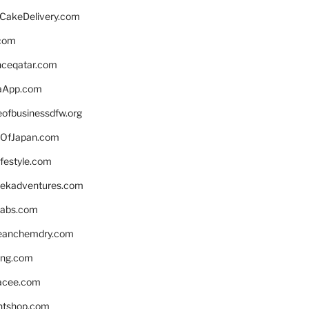
rCakeDelivery.com
.com
enceqatar.com
aApp.com
eofbusinessdfw.org
OfJapan.com
ifestyle.com
eekadventures.com
labs.com
leanchemdry.com
ing.com
acee.com
ntshop.com