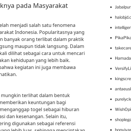
knya pada Masyarakat
Jabalpu
halobjd
 telah menjadi salah satu fenomena
intellig
rakat Indonesia. Popularitasnya yang
PikaPik
 banyak orang terlibat dalam praktik
angsung maupun tidak langsung. Dalam
takecar
kali dilihat sebagai cara untuk mencari
Hamada
kan kehidupan yang lebih baik.
 bahwa kegiatan ini juga membawa
VersifyL
hatikan.
kingscr
antaeus
Y mungkin terlihat dalam bentuk
purelyc
 memberikan keuntungan bagi
 menganggap togel sebagai hiburan
WishOp
i dan kesenangan. Selain itu,
shopleg
ering digunakan sebagai referensi
 yang lebih luas, sehingga menciptakan
bonviva