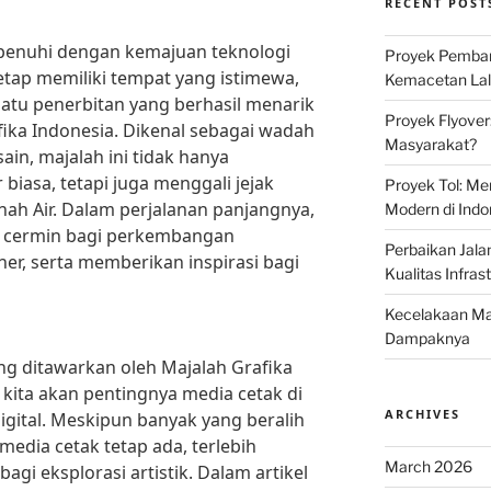
RECENT POST
penuhi dengan kemajuan teknologi
Proyek Pemban
tetap memiliki tempat yang istimewa,
Kemacetan Lalu
satu penerbitan yang berhasil menarik
Proyek Flyover
fika Indonesia. Dikenal sebagai wadah
Masyarakat?
ain, majalah ini tidak hanya
biasa, tetapi juga menggali jejak
Proyek Tol: Me
anah Air. Dalam perjalanan panjangnya,
Modern di Indo
di cermin bagi perkembangan
Perbaikan Jala
ner, serta memberikan inspirasi bagi
Kualitas Infras
Kecelakaan Mau
Dampaknya
ang ditawarkan oleh Majalah Grafika
kita akan pentingnya media cetak di
ARCHIVES
gital. Meskipun banyak yang beralih
 media cetak tetap ada, terlebih
March 2026
gi eksplorasi artistik. Dalam artikel