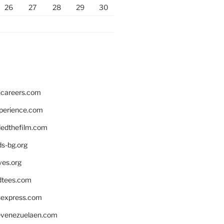
26
27
28
29
30
hcareers.com
xperience.com
edthefilm.com
ds-bg.org
ves.org
tees.com
rsexpress.com
venezuelaen.com