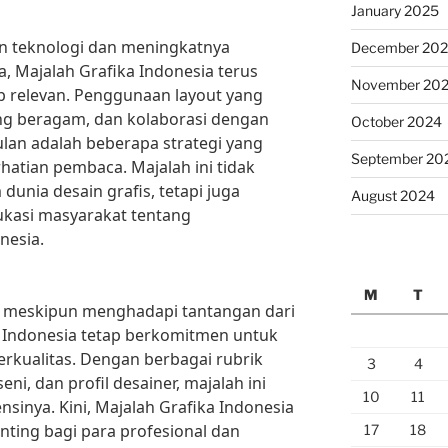
January 2025
n teknologi dan meningkatnya
December 20
, Majalah Grafika Indonesia terus
November 20
p relevan. Penggunaan layout yang
ang beragam, dan kolaborasi dengan
October 2024
lan adalah beberapa strategi yang
September 20
hatian pembaca. Majalah ini tidak
unia desain grafis, tetapi juga
August 2024
kasi masyarakat tentang
nesia.
M
T
, meskipun menghadapi tantangan dari
ka Indonesia tetap berkomitmen untuk
rkualitas. Dengan berbagai rubrik
3
4
seni, dan profil desainer, majalah ini
10
11
nsinya. Kini, Majalah Grafika Indonesia
nting bagi para profesional dan
17
18