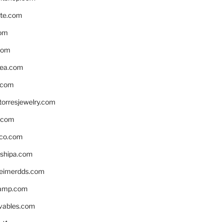
te.com
om
com
ea.com
.com
torresjewelry.com
s.com
ico.com
shipa.com
eimerdds.com
camp.com
ivables.com