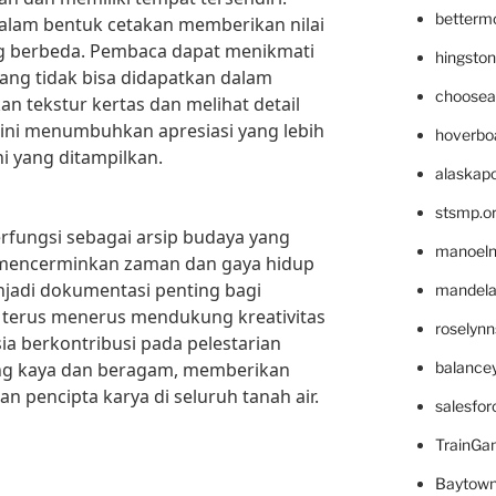
betterm
dalam bentuk cetakan memberikan nilai
g berbeda. Pembaca dapat menikmati
hingsto
ang tidak bisa didapatkan dalam
choosea
an tekstur kertas dan melihat detail
l ini menumbuhkan apresiasi yang lebih
hoverbo
i yang ditampilkan.
alaskapo
stsmp.o
berfungsi sebagai arsip budaya yang
manoel
h mencerminkan zaman dan gaya hidup
njadi dokumentasi penting bagi
mandelae
terus menerus mendukung kreativitas
roselyn
sia berkontribusi pada pelestarian
ang kaya dan beragam, memberikan
balance
n pencipta karya di seluruh tanah air.
salesfo
TrainG
Baytown