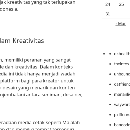
jak kreativitas yang tak terlupakan
24
25
ndonesia.
31
« Mar
am Kreativitas
okhealt
h, memiliki peranan yang sangat
theinte
e dan kreativitas. Dalam konteks
edia ini tidak hanya menjadi wadah
unbound
i platform bagi para kreator untuk
catfrien
n desain yang menarik dan konten
njembatani antara seniman, desainer,
marianli
wayward
pidfloo
eberadaan media cetak seperti Majalah
bancode
an dan memiliki tempat tersendiri.