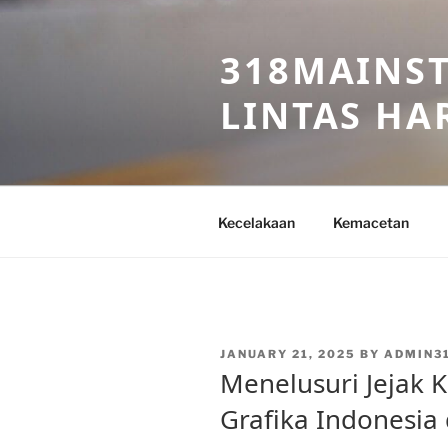
Skip
to
318MAINST
content
LINTAS HAR
Kecelakaan
Kemacetan
POSTED
JANUARY 21, 2025
BY
ADMIN3
ON
Menelusuri Jejak K
Grafika Indonesia