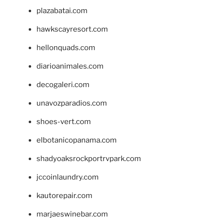
plazabatai.com
hawkscayresort.com
hellonquads.com
diarioanimales.com
decogaleri.com
unavozparadios.com
shoes-vert.com
elbotanicopanama.com
shadyoaksrockportrvpark.com
jccoinlaundry.com
kautorepair.com
marjaeswinebar.com