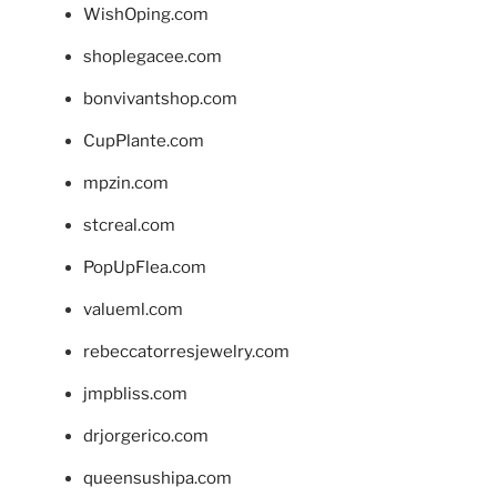
WishOping.com
shoplegacee.com
bonvivantshop.com
CupPlante.com
mpzin.com
stcreal.com
PopUpFlea.com
valueml.com
rebeccatorresjewelry.com
jmpbliss.com
drjorgerico.com
queensushipa.com