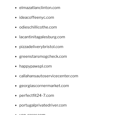
elmazatlanclinton.com
ideacoffeenyc.com
odieschillicothe.com
lacantinitagalesburg.com
pizzadeliverybristol.com
greenstarsmogcheck.com
happypawspl.com
callahansautoservicecenter.com
georgiascornermarket.com
perfectfit24-7.com
portugalprivatedriver.com
von-racer.com