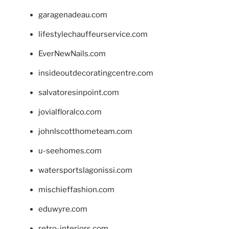
garagenadeau.com
lifestylechauffeurservice.com
EverNewNails.com
insideoutdecoratingcentre.com
salvatoresinpoint.com
jovialfloralco.com
johnlscotthometeam.com
u-seehomes.com
watersportslagonissi.com
mischieffashion.com
eduwyre.com
retro-interiors.com