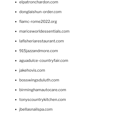
elpatronchardon.com
donglaishun-order.com
fiamc-rome2022.org
mariceworldessentials.com
lafisheriarestaurant.com
915jazzandmore.com
aguadulce-countryfair.com
jakehovis.com
bosswingsduluth.com
birminghamautocare.com
tonyscountrykitchen.com
jbellasnailspa.com