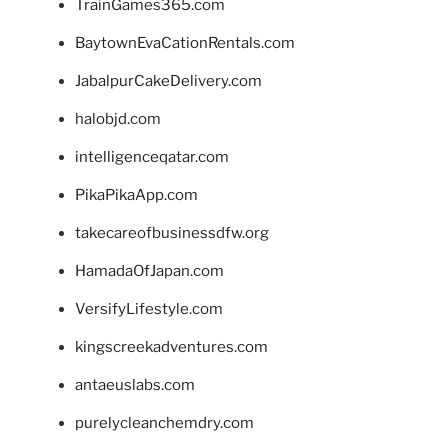
TrainGames365.com
BaytownEvaCationRentals.com
JabalpurCakeDelivery.com
halobjd.com
intelligenceqatar.com
PikaPikaApp.com
takecareofbusinessdfw.org
HamadaOfJapan.com
VersifyLifestyle.com
kingscreekadventures.com
antaeuslabs.com
purelycleanchemdry.com