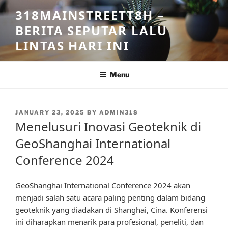
Skip
318MAINSTREETT8H –
to
BERITA SEPUTAR LALU
content
LINTAS HARI INI
Menu
POSTED
JANUARY 23, 2025
BY
ADMIN318
ON
Menelusuri Inovasi Geoteknik di
GeoShanghai International
Conference 2024
GeoShanghai International Conference 2024 akan
menjadi salah satu acara paling penting dalam bidang
geoteknik yang diadakan di Shanghai, Cina. Konferensi
ini diharapkan menarik para profesional, peneliti, dan