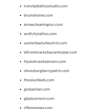
ironcladtattoostudio.com
bruinshome.com
annascleaningsvc.com
wolfcitytattoo.com
oysterbayturkeytrot.com
lafronterarestauranteybar.com
lilyandrosetearoom.com
olivesburgberrypatch.com
theslushkids.com
giobastian.com
glpascensori.com
rifloorepoxy.com