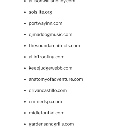
allisonwillisholley.com
solslite.org
portwayinn.com
djmaddogmusic.com
thesoundarchitects.com
allin1roofing.com
keepjudgewebb.com
anatomyofadventure.com
drivancastillo.com
cmmedspa.com
midletontkd.com
gardensandgrills.com