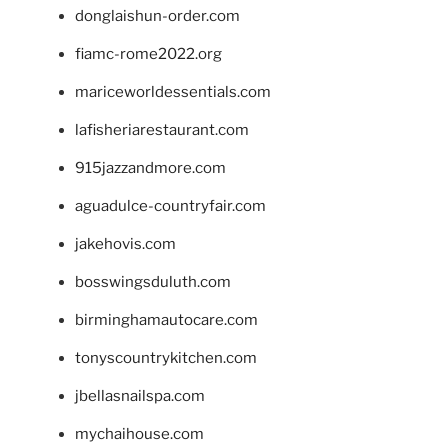
donglaishun-order.com
fiamc-rome2022.org
mariceworldessentials.com
lafisheriarestaurant.com
915jazzandmore.com
aguadulce-countryfair.com
jakehovis.com
bosswingsduluth.com
birminghamautocare.com
tonyscountrykitchen.com
jbellasnailspa.com
mychaihouse.com