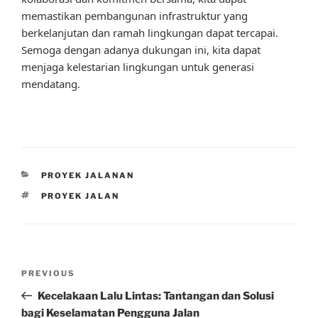
memastikan pembangunan infrastruktur yang
berkelanjutan dan ramah lingkungan dapat tercapai.
Semoga dengan adanya dukungan ini, kita dapat
menjaga kelestarian lingkungan untuk generasi
mendatang.
CATEGORIES
PROYEK JALANAN
TAGS
PROYEK JALAN
Post
Previous
PREVIOUS
navigation
Post
Kecelakaan Lalu Lintas: Tantangan dan Solusi
bagi Keselamatan Pengguna Jalan