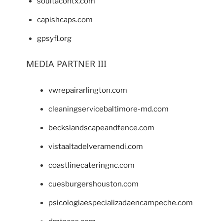
soultacohtx.com
capishcaps.com
gpsyfl.org
MEDIA PARTNER III
vwrepairarlington.com
cleaningservicebaltimore-md.com
beckslandscapeandfence.com
vistaaltadelveramendi.com
coastlinecateringnc.com
cuesburgershouston.com
psicologiaespecializadaencampeche.com