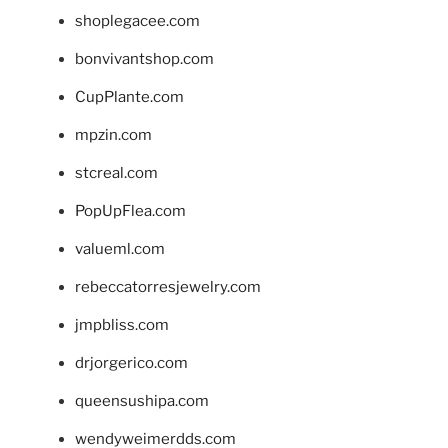
shoplegacee.com
bonvivantshop.com
CupPlante.com
mpzin.com
stcreal.com
PopUpFlea.com
valueml.com
rebeccatorresjewelry.com
jmpbliss.com
drjorgerico.com
queensushipa.com
wendyweimerdds.com