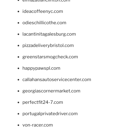
elmazatlanclinton.com
ideacoffeenyc.com
odieschillicothe.com
lacantinitagalesburg.com
pizzadeliverybristol.com
greenstarsmogcheck.com
happypawspl.com
callahansautoservicecenter.com
georgiascornermarket.com
perfectfit24-7.com
portugalprivatedriver.com
von-racer.com