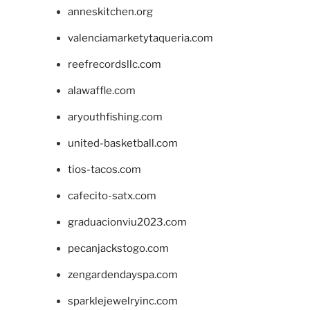
anneskitchen.org
valenciamarketytaqueria.com
reefrecordsllc.com
alawaffle.com
aryouthfishing.com
united-basketball.com
tios-tacos.com
cafecito-satx.com
graduacionviu2023.com
pecanjackstogo.com
zengardendayspa.com
sparklejewelryinc.com