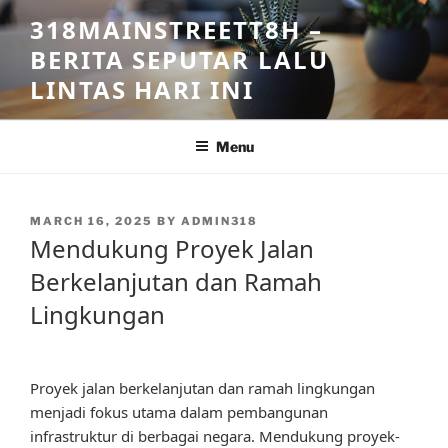
Skip
318MAINSTREETT8H –
to
BERITA SEPUTAR LALU
content
LINTAS HARI INI
Menu
POSTED
MARCH 16, 2025
BY
ADMIN318
ON
Mendukung Proyek Jalan
Berkelanjutan dan Ramah
Lingkungan
Proyek jalan berkelanjutan dan ramah lingkungan
menjadi fokus utama dalam pembangunan
infrastruktur di berbagai negara. Mendukung proyek-