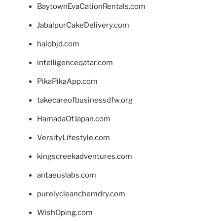
BaytownEvaCationRentals.com
JabalpurCakeDelivery.com
halobjd.com
intelligenceqatar.com
PikaPikaApp.com
takecareofbusinessdfw.org
HamadaOfJapan.com
VersifyLifestyle.com
kingscreekadventures.com
antaeuslabs.com
purelycleanchemdry.com
WishOping.com