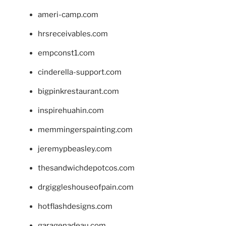
ameri-camp.com
hrsreceivables.com
empconst1.com
cinderella-support.com
bigpinkrestaurant.com
inspirehuahin.com
memmingerspainting.com
jeremypbeasley.com
thesandwichdepotcos.com
drgiggleshouseofpain.com
hotflashdesigns.com
garagenadeau.com