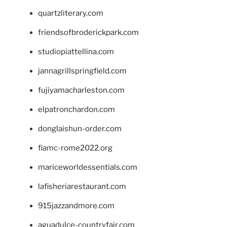
quartzliterary.com
friendsofbroderickpark.com
studiopiattellina.com
jannagrillspringfield.com
fujiyamacharleston.com
elpatronchardon.com
donglaishun-order.com
fiamc-rome2022.org
mariceworldessentials.com
lafisheriarestaurant.com
915jazzandmore.com
aguadulce-countryfair.com