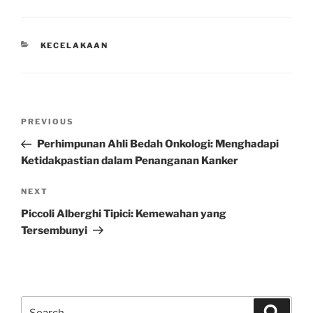
CATEGORIES
KECELAKAAN
Post
Previous
PREVIOUS
navigation
Post
Perhimpunan Ahli Bedah Onkologi: Menghadapi
Ketidakpastian dalam Penanganan Kanker
Next
NEXT
Post
Piccoli Alberghi Tipici: Kemewahan yang
Tersembunyi
Search
Search