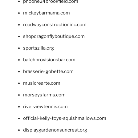
phoone24brookfield.com
mickeybarmama.com
roadwayconstructioninc.com
shopdragonflyboutique.com
sportszilla.org
batchprovisionsbar.com
brasserie-gobette.com
musicrearte.com
morseysfarms.com
riverviewtennis.com
official-kelly-toys-squishmallows.com
displaygardenonsuncrest.org