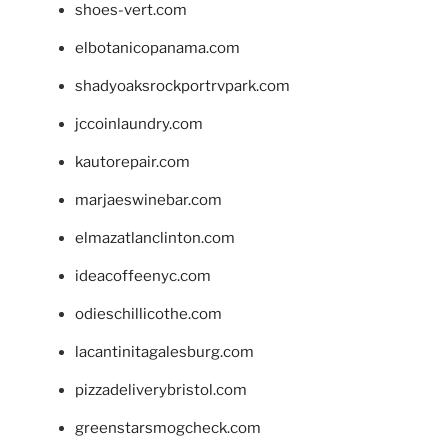
shoes-vert.com
elbotanicopanama.com
shadyoaksrockportrvpark.com
jccoinlaundry.com
kautorepair.com
marjaeswinebar.com
elmazatlanclinton.com
ideacoffeenyc.com
odieschillicothe.com
lacantinitagalesburg.com
pizzadeliverybristol.com
greenstarsmogcheck.com