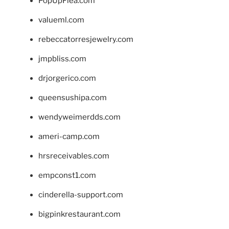
PopUpFlea.com
valueml.com
rebeccatorresjewelry.com
jmpbliss.com
drjorgerico.com
queensushipa.com
wendyweimerdds.com
ameri-camp.com
hrsreceivables.com
empconst1.com
cinderella-support.com
bigpinkrestaurant.com