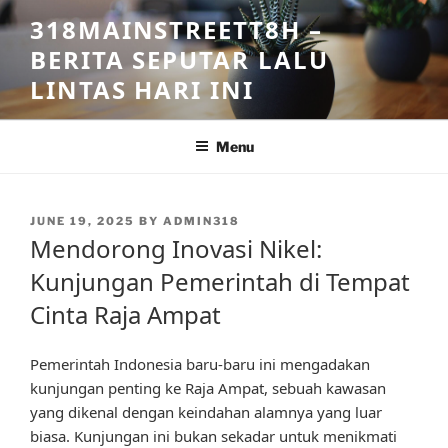
Skip
318MAINSTREETT8H –
to
BERITA SEPUTAR LALU
content
LINTAS HARI INI
Menu
POSTED
JUNE 19, 2025
BY
ADMIN318
ON
Mendorong Inovasi Nikel:
Kunjungan Pemerintah di Tempat
Cinta Raja Ampat
Pemerintah Indonesia baru-baru ini mengadakan
kunjungan penting ke Raja Ampat, sebuah kawasan
yang dikenal dengan keindahan alamnya yang luar
biasa. Kunjungan ini bukan sekadar untuk menikmati