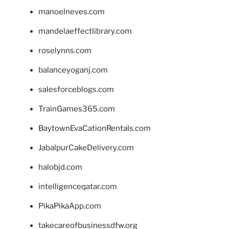
manoelneves.com
mandelaeffectlibrary.com
roselynns.com
balanceyoganj.com
salesforceblogs.com
TrainGames365.com
BaytownEvaCationRentals.com
JabalpurCakeDelivery.com
halobjd.com
intelligenceqatar.com
PikaPikaApp.com
takecareofbusinessdfw.org