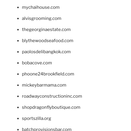
mychaihouse.com
alvisgrooming.com
thegeorginaestate.com
blythewoodseafood.com
paolosdelibangkok.com
bobacove.com
phoone24brookfield.com
mickeybarmama.com
roadwayconstructioninc.com
shopdragonflyboutique.com
sportszilla.org
batchprovisionsbar.com