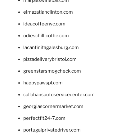
marjaeswinebar.com
elmazatlanclinton.com
ideacoffeenyc.com
odieschillicothe.com
lacantinitagalesburg.com
pizzadeliverybristol.com
greenstarsmogcheck.com
happypawspl.com
callahansautoservicecenter.com
georgiascornermarket.com
perfectfit24-7.com
portugalprivatedriver.com