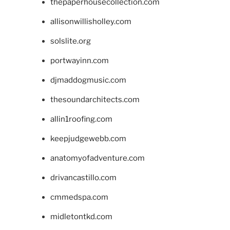
thepaperhousecollection.com
allisonwillisholley.com
solslite.org
portwayinn.com
djmaddogmusic.com
thesoundarchitects.com
allin1roofing.com
keepjudgewebb.com
anatomyofadventure.com
drivancastillo.com
cmmedspa.com
midletontkd.com