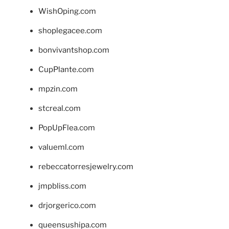
WishOping.com
shoplegacee.com
bonvivantshop.com
CupPlante.com
mpzin.com
stcreal.com
PopUpFlea.com
valueml.com
rebeccatorresjewelry.com
jmpbliss.com
drjorgerico.com
queensushipa.com