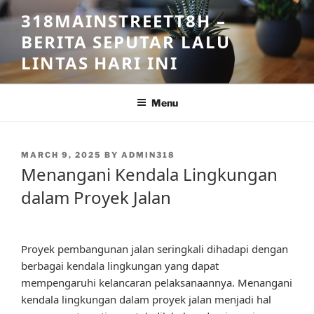
Skip
318MAINSTREETT8H –
to
BERITA SEPUTAR LALU
content
LINTAS HARI INI
Menu
POSTED
MARCH 9, 2025
BY
ADMIN318
ON
Menangani Kendala Lingkungan
dalam Proyek Jalan
Proyek pembangunan jalan seringkali dihadapi dengan
berbagai kendala lingkungan yang dapat
mempengaruhi kelancaran pelaksanaannya. Menangani
kendala lingkungan dalam proyek jalan menjadi hal