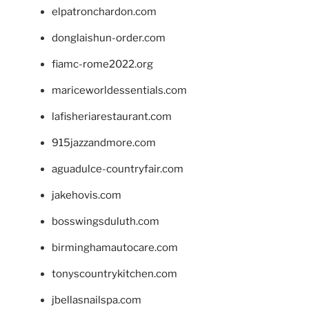
elpatronchardon.com
donglaishun-order.com
fiamc-rome2022.org
mariceworldessentials.com
lafisheriarestaurant.com
915jazzandmore.com
aguadulce-countryfair.com
jakehovis.com
bosswingsduluth.com
birminghamautocare.com
tonyscountrykitchen.com
jbellasnailspa.com