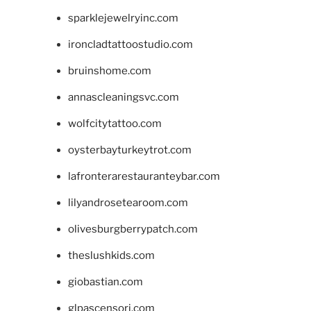
sparklejewelryinc.com
ironcladtattoostudio.com
bruinshome.com
annascleaningsvc.com
wolfcitytattoo.com
oysterbayturkeytrot.com
lafronterarestauranteybar.com
lilyandrosetearoom.com
olivesburgberrypatch.com
theslushkids.com
giobastian.com
glpascensori.com