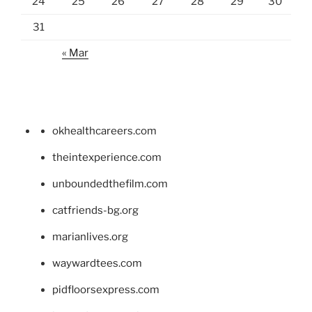
24
25
26
27
28
29
30
31
« Mar
okhealthcareers.com
theintexperience.com
unboundedthefilm.com
catfriends-bg.org
marianlives.org
waywardtees.com
pidfloorsexpress.com