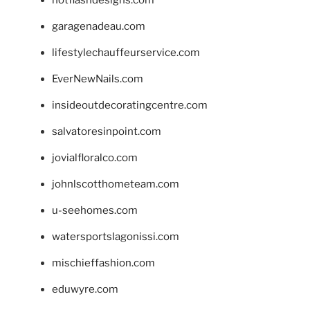
hotflashdesigns.com
garagenadeau.com
lifestylechauffeurservice.com
EverNewNails.com
insideoutdecoratingcentre.com
salvatoresinpoint.com
jovialfloralco.com
johnlscotthometeam.com
u-seehomes.com
watersportslagonissi.com
mischieffashion.com
eduwyre.com