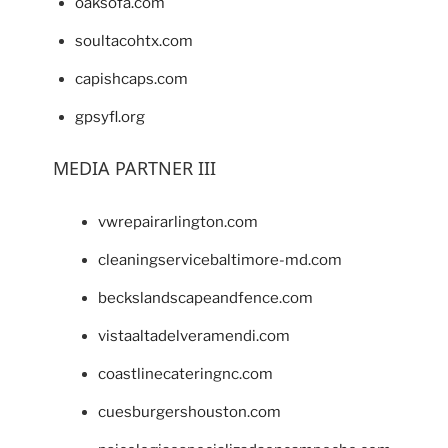
oaksofa.com
soultacohtx.com
capishcaps.com
gpsyfl.org
MEDIA PARTNER III
vwrepairarlington.com
cleaningservicebaltimore-md.com
beckslandscapeandfence.com
vistaaltadelveramendi.com
coastlinecateringnc.com
cuesburgershouston.com