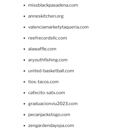
missblackpasadena.com
anneskitchen.org
valenciamarketytaqueria.com
reefrecordsllc.com
alawaffle.com
aryouthfishing.com
united-basketball.com
tios-tacos.com
cafecito-satx.com
graduacionviu2023.com
pecanjackstogo.com
zengardendayspa.com