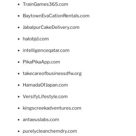
TrainGames365.com
BaytownEvaCationRentals.com
JabalpurCakeDelivery.com
halobjd.com
intelligenceqatar.com
PikaPikaApp.com
takecareofbusinessdfw.org
HamadaOfJapan.com
VersifyLifestyle.com
kingscreekadventures.com
antaeuslabs.com
purelycleanchemdry.com